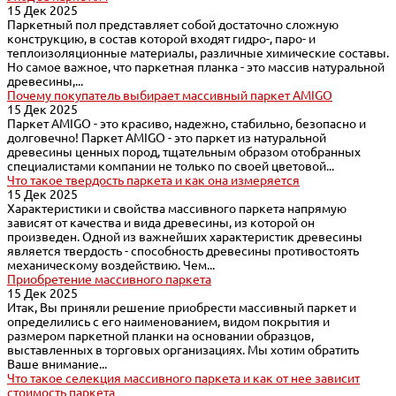
15 Дек 2025
Паркетный пол представляет собой достаточно сложную
конструкцию, в состав которой входят гидро-, паро- и
теплоизоляционные материалы, различные химические составы.
Но самое важное, что паркетная планка - это массив натуральной
древесины,...
Почему покупатель выбирает массивный паркет AMIGO
15 Дек 2025
Паркет AMIGO - это красиво, надежно, стабильно, безопасно и
долговечно! Паркет AMIGO - это паркет из натуральной
древесины ценных пород, тщательным образом отобранных
специалистами компании не только по своей цветовой...
Что такое твердость паркета и как она измеряется
15 Дек 2025
Характеристики и свойства массивного паркета напрямую
зависят от качества и вида древесины, из которой он
произведен. Одной из важнейших характеристик древесины
является твердость - способность древесины противостоять
механическому воздействию. Чем...
Приобретение массивного паркета
15 Дек 2025
Итак, Вы приняли решение приобрести массивный паркет и
определились с его наименованием, видом покрытия и
размером паркетной планки на основании образцов,
выставленных в торговых организациях. Мы хотим обратить
Ваше внимание...
Что такое селекция массивного паркета и как от нее зависит
стоимость паркета