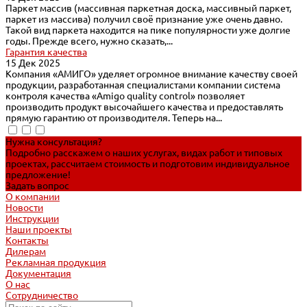
Паркет масcив (массивная паркетная доска, массивный паркет,
паркет из массива) получил своё признание уже очень давно.
Такой вид паркета находится на пике популярности уже долгие
годы. Прежде всего, нужно сказать,...
Гарантия качества
15 Дек 2025
Компания «АМИГО» уделяет огромное внимание качеству своей
продукции, разработанная специалистами компании система
контроля качества «Amigo quality control» позволяет
производить продукт высочайшего качества и предоставлять
прямую гарантию от производителя. Теперь на...
Нужна консультация?
Подробно расскажем о наших услугах, видах работ и типовых
проектах, рассчитаем стоимость и подготовим индивидуальное
предложение!
Задать вопрос
О компании
Новости
Инструкции
Наши проекты
Контакты
Дилерам
Рекламная продукция
Документация
О нас
Сотрудничество