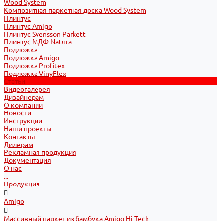
Wood System
Композитная паркетная доска Wood System
Плинтус
Плинтус Amigo
Плинтус Svensson Parkett
Плинтус МДФ Natura
Подложка
Подложка Amigo
Подложка Profitex
Подложка VinyFlex
Статьи
Видеогалерея
Дизайнерам
О компании
Новости
Инструкции
Наши проекты
Контакты
Дилерам
Рекламная продукция
Документация
О нас
...
Продукция
Amigo
Массивный паркет из бамбука Amigo Hi-Tech