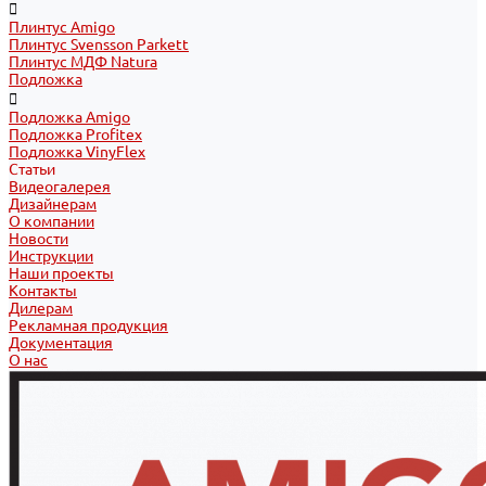
Плинтус Amigo
Плинтус Svensson Parkett
Плинтус МДФ Natura
Подложка
Подложка Amigo
Подложка Profitex
Подложка VinyFlex
Статьи
Видеогалерея
Дизайнерам
О компании
Новости
Инструкции
Наши проекты
Контакты
Дилерам
Рекламная продукция
Документация
О нас