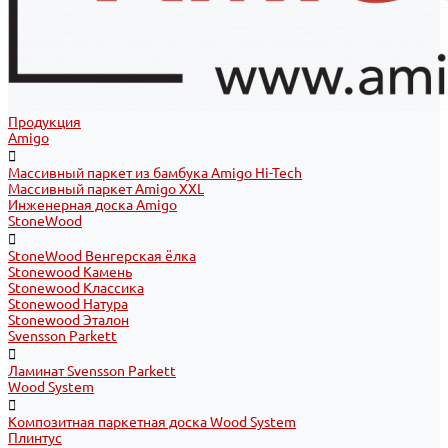
Продукция
Amigo
Массивный паркет из бамбука Amigo Hi-Tech
Массивный паркет Amigo XXL
Инженерная доска Amigo
StoneWood
StoneWood Венгерская ёлка
Stonewood Камень
Stonewood Классика
Stonewood Натура
Stonewood Эталон
Svensson Parkett
Ламинат Svensson Parkett
Wood System
Композитная паркетная доска Wood System
Плинтус