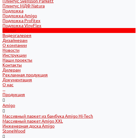
Плинтус Svensson Parkett
Плинтус МДФ Natura
Подложка
Подложка Amigo
Подложка Profitex
Подложка VinyFlex
Статьи
Видеогалерея
Дизайнерам
О компании
Новости
Инструкции
Наши проекты
Контакты
Дилерам
Рекламная продукция
Документация
О нас
...
Продукция
Amigo
Массивный паркет из бамбука Amigo Hi-Tech
Массивный паркет Amigo XXL
Инженерная доска Amigo
StoneWood