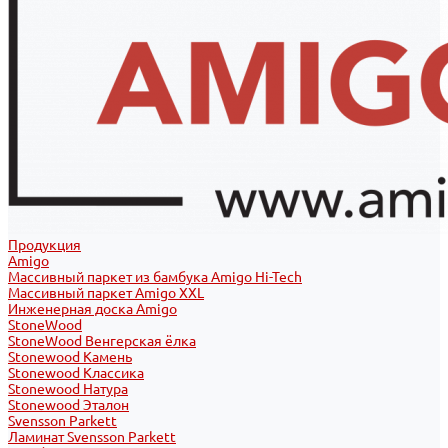
Продукция
Amigo
Массивный паркет из бамбука Amigo Hi-Tech
Массивный паркет Amigo XXL
Инженерная доска Amigo
StoneWood
StoneWood Венгерская ёлка
Stonewood Камень
Stonewood Классика
Stonewood Натура
Stonewood Эталон
Svensson Parkett
Ламинат Svensson Parkett