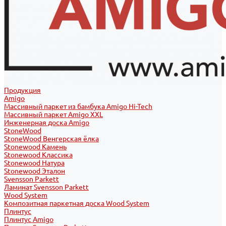
Продукция
Amigo
Массивный паркет из бамбука Amigo Hi-Tech
Массивный паркет Amigo XXL
Инженерная доска Amigo
StoneWood
StoneWood Венгерская ёлка
Stonewood Камень
Stonewood Классика
Stonewood Натура
Stonewood Эталон
Svensson Parkett
Ламинат Svensson Parkett
Wood System
Композитная паркетная доска Wood System
Плинтус
Плинтус Amigo