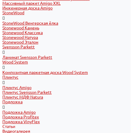
Массивный паркет Amigo XXL
Инженерная доска Amigo
StoneWood
StoneWood Венгерская ёлка
Stonewood Камень
Stonewood Классика
Stonewood Натура
Stonewood Эталон
Svensson Parkett
Ламинат Svensson Parkett
Wood System
Композитная паркетная доска Wood System
Плинтус
Плинтус Amigo
Плинтус Svensson Parkett
Плинтус МДФ Natura
Подложка
Подложка Amigo
Подложка Profitex
Подложка VinyFlex
Статьи
Видеогалерея