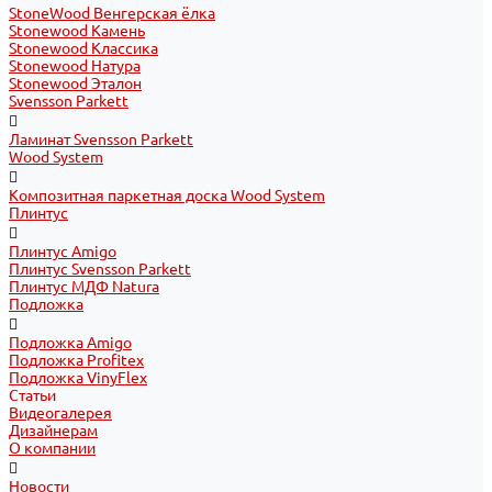
StoneWood Венгерская ёлка
Stonewood Камень
Stonewood Классика
Stonewood Натура
Stonewood Эталон
Svensson Parkett
Ламинат Svensson Parkett
Wood System
Композитная паркетная доска Wood System
Плинтус
Плинтус Amigo
Плинтус Svensson Parkett
Плинтус МДФ Natura
Подложка
Подложка Amigo
Подложка Profitex
Подложка VinyFlex
Статьи
Видеогалерея
Дизайнерам
О компании
Новости