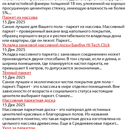
из влагостойкой фанеры толщиной 18 мм, уложенной на хорошо
просушенную цементную стяжку, имеющую влажность не более
5%....
Паркет из массива
15 Дек 2025
Самое лучшее для Вашего пола – паркет из массива. Массивный
паркет – проверенный веками вид напольного покрытия,
образец хорошего вкуса и респектабельности владельца дома
или квартиры, где он лежит. Паркет...
Укладка замковой массивной доски Бамбук Hi-Tech Click
15 Дек 2025
Укладка массивного паркета с замковым соединением может
производиться двумя способами. В том случае, если и длина, и
ширина помещения, где планируется настил паркета, не
превышают 6 метров, то допускается экономичная...
Тёмный паркет
15 Дек 2025
Самое лучшее и экологически чистое покрытие для пола –
паркет. Паркет - это классика в мире отделки помещений. Вне
зависимости от возраста и социального статуса настоящие
ценители выбирают паркет. Станьте...
Массивная паркетная доска
15 Дек 2025
Массивная паркетная доска – это материал для истинных
ценителей красивых и благородных полов. Из названия
становится понятно, что такая паркетная доска изготовлена из
цельного массива древесины. Еще в Средневековье паркет...
Уход за паркетом