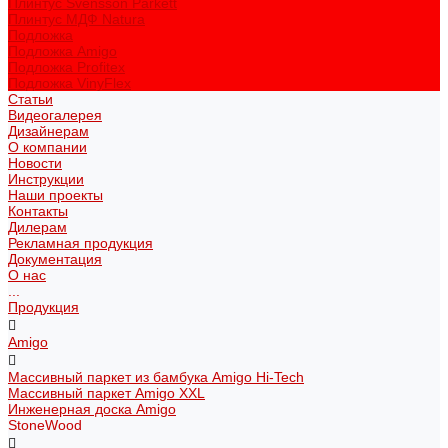
Плинтус Svensson Parkett
Плинтус МДФ Natura
Подложка
Подложка Amigo
Подложка Profitex
Подложка VinyFlex
Статьи
Видеогалерея
Дизайнерам
О компании
Новости
Инструкции
Наши проекты
Контакты
Дилерам
Рекламная продукция
Документация
О нас
...
Продукция
Amigo
Массивный паркет из бамбука Amigo Hi-Tech
Массивный паркет Amigo XXL
Инженерная доска Amigo
StoneWood