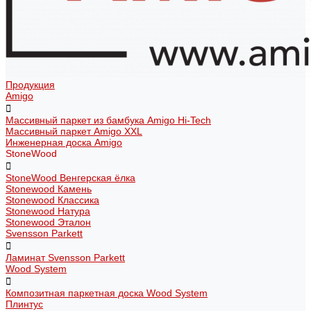
Продукция
Amigo
Массивный паркет из бамбука Amigo Hi-Tech
Массивный паркет Amigo XXL
Инженерная доска Amigo
StoneWood
StoneWood Венгерская ёлка
Stonewood Камень
Stonewood Классика
Stonewood Натура
Stonewood Эталон
Svensson Parkett
Ламинат Svensson Parkett
Wood System
Композитная паркетная доска Wood System
Плинтус