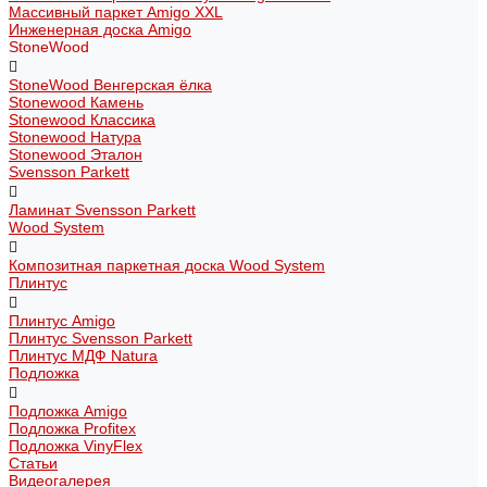
Массивный паркет Amigo XXL
Инженерная доска Amigo
StoneWood
StoneWood Венгерская ёлка
Stonewood Камень
Stonewood Классика
Stonewood Натура
Stonewood Эталон
Svensson Parkett
Ламинат Svensson Parkett
Wood System
Композитная паркетная доска Wood System
Плинтус
Плинтус Amigo
Плинтус Svensson Parkett
Плинтус МДФ Natura
Подложка
Подложка Amigo
Подложка Profitex
Подложка VinyFlex
Статьи
Видеогалерея