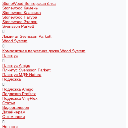
StoneWood Венгерская ёлка
Stonewood Камень
Stonewood Классика
Stonewood Натура
Stonewood Эталон
Svensson Parkett
Ламинат Svensson Parkett
Wood System
Композитная паркетная доска Wood System
Плинтус
Плинтус Amigo
Плинтус Svensson Parkett
Плинтус МДФ Natura
Подложка
Подложка Amigo
Подложка Profitex
Подложка VinyFlex
Статьи
Видеогалерея
Дизайнерам
О компании
Новости