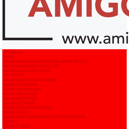
Продукция
Amigo
Массивный паркет из бамбука Amigo Hi-Tech
Массивный паркет Amigo XXL
Инженерная доска Amigo
StoneWood
StoneWood Венгерская ёлка
Stonewood Камень
Stonewood Классика
Stonewood Натура
Stonewood Эталон
Svensson Parkett
Ламинат Svensson Parkett
Wood System
Композитная паркетная доска Wood System
Плинтус
Плинтус Amigo