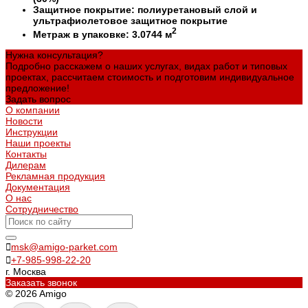
Защитное покрытие: полиуретановый слой и
ультрафиолетовое защитное покрытие
2
Метраж в упаковке: 3.0744 м
Нужна консультация?
Подробно расскажем о наших услугах, видах работ и типовых
проектах, рассчитаем стоимость и подготовим индивидуальное
предложение!
Задать вопрос
О компании
Новости
Инструкции
Наши проекты
Контакты
Дилерам
Рекламная продукция
Документация
О нас
Сотрудничество
msk@amigo-parket.com
+7-985-998-22-20
г. Москва
Заказать звонок
© 2026 Amigo