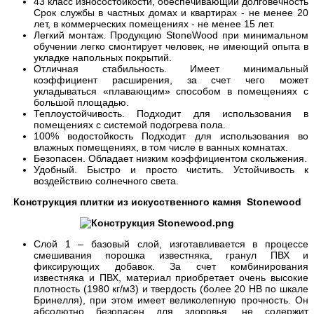
43 класс износостойкости, обеспечивающий долговечность
Срок службы в частных домах и квартирах - не менее 20
лет, в коммерческих помещениях - не менее 15 лет.
Легкий монтаж. Продукцию StoneWood при минимальном
обучении легко смонтирует человек, не имеющий опыта в
укладке напольных покрытий.
Отличная стабильность. Имеет минимальный
коэффициент расширения, за счет чего может
укладываться «плавающим» способом в помещениях с
большой площадью.
Теплоустойчивость. Подходит для использования в
помещениях с системой подогрева пола.
100% водостойкость Подходит для использования во
влажных помещениях, в том числе в ванных комнатах.
Безопасен. Обладает низким коэффициентом скольжения.
Удобный. Быстро и просто чистить. Устойчивость к
воздействию солнечного света.
Конструкция плитки из искусственного камня Stonewood
Слой 1 – базовый слой, изготавливается в процессе
смешивания порошка известняка, гранул ПВХ и
фиксирующих добавок. За счет комбинирования
известняка и ПВХ, материал приобретает очень высокие
плотность (1980 кг/м3) и твердость (более 20 HB по шкале
Бринелля), при этом имеет великолепную прочность. Он
абсолютно безопасен для здоровья, не содержит