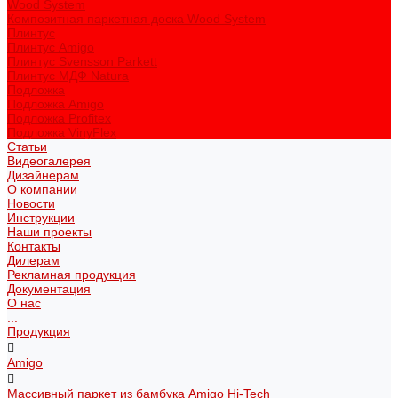
Wood System
Композитная паркетная доска Wood System
Плинтус
Плинтус Amigo
Плинтус Svensson Parkett
Плинтус МДФ Natura
Подложка
Подложка Amigo
Подложка Profitex
Подложка VinyFlex
Статьи
Видеогалерея
Дизайнерам
О компании
Новости
Инструкции
Наши проекты
Контакты
Дилерам
Рекламная продукция
Документация
О нас
...
Продукция
Amigo
Массивный паркет из бамбука Amigo Hi-Tech