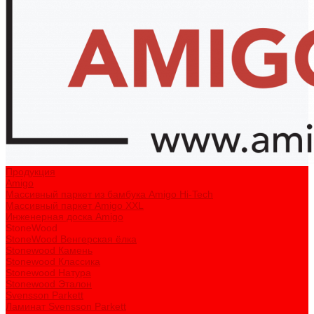
Продукция
Amigo
Массивный паркет из бамбука Amigo Hi-Tech
Массивный паркет Amigo XXL
Инженерная доска Amigo
StoneWood
StoneWood Венгерская ёлка
Stonewood Камень
Stonewood Классика
Stonewood Натура
Stonewood Эталон
Svensson Parkett
Ламинат Svensson Parkett