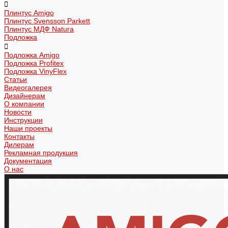
Плинтус Amigo
Плинтус Svensson Parkett
Плинтус МДФ Natura
Подложка
Подложка Amigo
Подложка Profitex
Подложка VinyFlex
Статьи
Видеогалерея
Дизайнерам
О компании
Новости
Инструкции
Наши проекты
Контакты
Дилерам
Рекламная продукция
Документация
О нас