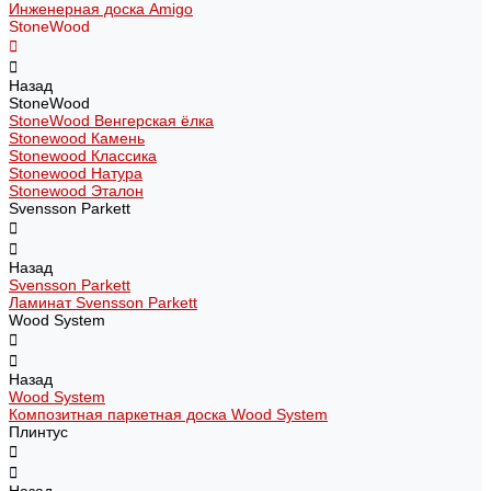
Инженерная доска Amigo
StoneWood
Назад
StoneWood
StoneWood Венгерская ёлка
Stonewood Камень
Stonewood Классика
Stonewood Натура
Stonewood Эталон
Svensson Parkett
Назад
Svensson Parkett
Ламинат Svensson Parkett
Wood System
Назад
Wood System
Композитная паркетная доска Wood System
Плинтус