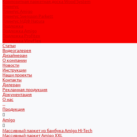
Композитная паркетная доска Wood System
Плинтус
Плинтус Amigo
Плинтус Svensson Parkett
Плинтус МДФ Natura
Подложка
Подложка Amigo
Подложка Profitex
Подложка VinyFlex
Статьи
Видеогалерея
Дизайнерам
О компании
Новости
Инструкции
Наши проекты
Контакты
Дилерам
Рекламная продукция
Документация
О нас
...
Продукция
Amigo
Массивный паркет из бамбука Amigo Hi-Tech
Массивный паркет Amigo XXL