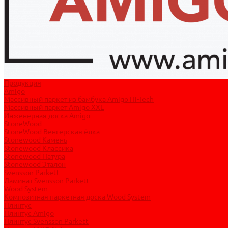
Продукция
Amigo
Массивный паркет из бамбука Amigo Hi-Tech
Массивный паркет Amigo XXL
Инженерная доска Amigo
StoneWood
StoneWood Венгерская ёлка
Stonewood Камень
Stonewood Классика
Stonewood Натура
Stonewood Эталон
Svensson Parkett
Ламинат Svensson Parkett
Wood System
Композитная паркетная доска Wood System
Плинтус
Плинтус Amigo
Плинтус Svensson Parkett