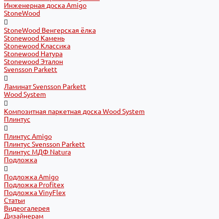
Инженерная доска Amigo
StoneWood
StoneWood Венгерская ёлка
Stonewood Камень
Stonewood Классика
Stonewood Натура
Stonewood Эталон
Svensson Parkett
Ламинат Svensson Parkett
Wood System
Композитная паркетная доска Wood System
Плинтус
Плинтус Amigo
Плинтус Svensson Parkett
Плинтус МДФ Natura
Подложка
Подложка Amigo
Подложка Profitex
Подложка VinyFlex
Статьи
Видеогалерея
Дизайнерам