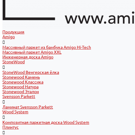
Продукция
Amigo
Массивный паркет из бамбука Amigo Hi-Tech
Массивный паркет Amigo XXL
Инженерная доска Amigo
StoneWood
StoneWood Венгерская ёлка
Stonewood Камень
Stonewood Классика
Stonewood Натура
Stonewood Эталон
Svensson Parkett
Ламинат Svensson Parkett
Wood System
Композитная паркетная доска Wood System
Плинтус