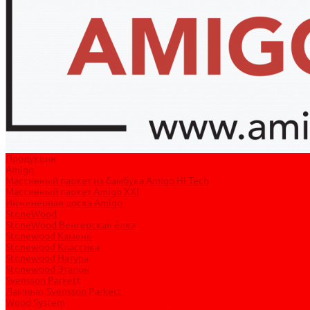
Продукция
Amigo
Массивный паркет из бамбука Amigo Hi-Tech
Массивный паркет Amigo XXL
Инженерная доска Amigo
StoneWood
StoneWood Венгерская ёлка
Stonewood Камень
Stonewood Классика
Stonewood Натура
Stonewood Эталон
Svensson Parkett
Ламинат Svensson Parkett
Wood System