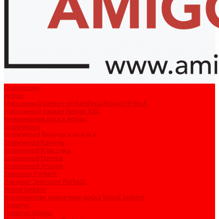
Продукция
Amigo
Массивный паркет из бамбука Amigo Hi-Tech
Массивный паркет Amigo XXL
Инженерная доска Amigo
StoneWood
StoneWood Венгерская ёлка
Stonewood Камень
Stonewood Классика
Stonewood Натура
Stonewood Эталон
Svensson Parkett
Ламинат Svensson Parkett
Wood System
Композитная паркетная доска Wood System
Плинтус
Плинтус Amigo