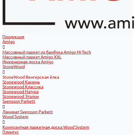
Продукция
Amigo
Массивный паркет из бамбука Amigo Hi-Tech
Массивный паркет Amigo XXL
Инженерная доска Amigo
StoneWood
StoneWood Венгерская ёлка
Stonewood Камень
Stonewood Классика
Stonewood Натура
Stonewood Эталон
Svensson Parkett
Ламинат Svensson Parkett
Wood System
Композитная паркетная доска Wood System
Плинтус