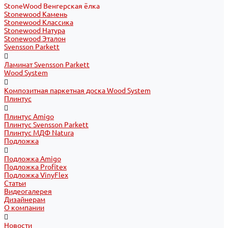
StoneWood Венгерская ёлка
Stonewood Камень
Stonewood Классика
Stonewood Натура
Stonewood Эталон
Svensson Parkett
Ламинат Svensson Parkett
Wood System
Композитная паркетная доска Wood System
Плинтус
Плинтус Amigo
Плинтус Svensson Parkett
Плинтус МДФ Natura
Подложка
Подложка Amigo
Подложка Profitex
Подложка VinyFlex
Статьи
Видеогалерея
Дизайнерам
О компании
Новости