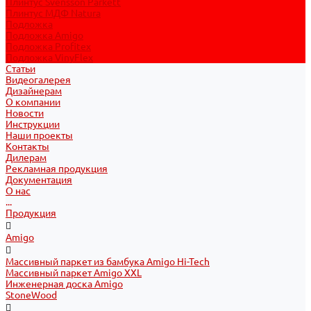
Плинтус Svensson Parkett
Плинтус МДФ Natura
Подложка
Подложка Amigo
Подложка Profitex
Подложка VinyFlex
Статьи
Видеогалерея
Дизайнерам
О компании
Новости
Инструкции
Наши проекты
Контакты
Дилерам
Рекламная продукция
Документация
О нас
...
Продукция
Amigo
Массивный паркет из бамбука Amigo Hi-Tech
Массивный паркет Amigo XXL
Инженерная доска Amigo
StoneWood