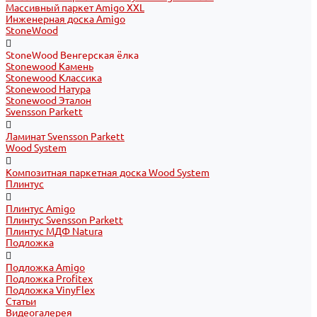
Массивный паркет Amigo XXL
Инженерная доска Amigo
StoneWood
StoneWood Венгерская ёлка
Stonewood Камень
Stonewood Классика
Stonewood Натура
Stonewood Эталон
Svensson Parkett
Ламинат Svensson Parkett
Wood System
Композитная паркетная доска Wood System
Плинтус
Плинтус Amigo
Плинтус Svensson Parkett
Плинтус МДФ Natura
Подложка
Подложка Amigo
Подложка Profitex
Подложка VinyFlex
Статьи
Видеогалерея