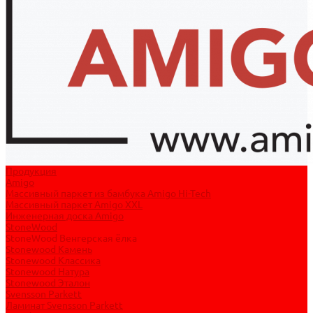
Продукция
Amigo
Массивный паркет из бамбука Amigo Hi-Tech
Массивный паркет Amigo XXL
Инженерная доска Amigo
StoneWood
StoneWood Венгерская ёлка
Stonewood Камень
Stonewood Классика
Stonewood Натура
Stonewood Эталон
Svensson Parkett
Ламинат Svensson Parkett