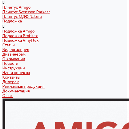
Плинтус Amigo
Плинтус Svensson Parkett
Плинтус МДФ Natura
Подложка
Подложка Amigo
Подложка Profitex
Подложка VinyFlex
Статьи
Видеогалерея
Дизайнерам
О компании
Новости
Инструкции
Наши проекты
Контакты
Дилерам
Рекламная продукция
Документация
О нас