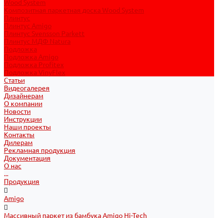
Wood System
Композитная паркетная доска Wood System
Плинтус
Плинтус Amigo
Плинтус Svensson Parkett
Плинтус МДФ Natura
Подложка
Подложка Amigo
Подложка Profitex
Подложка VinyFlex
Статьи
Видеогалерея
Дизайнерам
О компании
Новости
Инструкции
Наши проекты
Контакты
Дилерам
Рекламная продукция
Документация
О нас
...
Продукция
Amigo
Массивный паркет из бамбука Amigo Hi-Tech