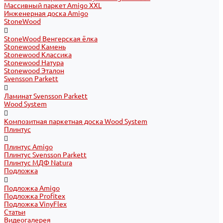
Массивный паркет Amigo XXL
Инженерная доска Amigo
StoneWood
StoneWood Венгерская ёлка
Stonewood Камень
Stonewood Классика
Stonewood Натура
Stonewood Эталон
Svensson Parkett
Ламинат Svensson Parkett
Wood System
Композитная паркетная доска Wood System
Плинтус
Плинтус Amigo
Плинтус Svensson Parkett
Плинтус МДФ Natura
Подложка
Подложка Amigo
Подложка Profitex
Подложка VinyFlex
Статьи
Видеогалерея