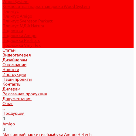
Wood System
Композитная паркетная доска Wood System
Плинтус
Плинтус Amigo
Плинтус Svensson Parkett
Плинтус МДФ Natura
Подложка
Подложка Amigo
Подложка Profitex
Подложка VinyFlex
Статьи
Видеогалерея
Дизайнерам
О компании
Новости
Инструкции
Наши проекты
Контакты
Дилерам
Рекламная продукция
Документация
О нас
...
Продукция
Amigo
Массивный паркет из бамбука Amigo Hi-Tech