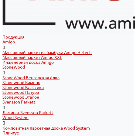
Продукция
Amigo
Массивный паркет из бамбука Amigo Hi-Tech
Массивный паркет Amigo XXL
Инженерная доска Amigo
StoneWood
StoneWood Венгерская ёлка
Stonewood Камень
Stonewood Классика
Stonewood Натура
Stonewood Эталон
Svensson Parkett
Ламинат Svensson Parkett
Wood System
Композитная паркетная доска Wood System
Плинтус