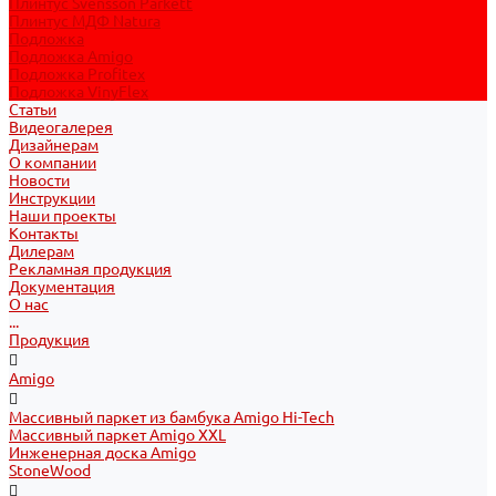
Плинтус Svensson Parkett
Плинтус МДФ Natura
Подложка
Подложка Amigo
Подложка Profitex
Подложка VinyFlex
Статьи
Видеогалерея
Дизайнерам
О компании
Новости
Инструкции
Наши проекты
Контакты
Дилерам
Рекламная продукция
Документация
О нас
...
Продукция
Amigo
Массивный паркет из бамбука Amigo Hi-Tech
Массивный паркет Amigo XXL
Инженерная доска Amigo
StoneWood