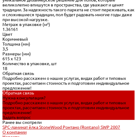
уникальное дизайнерское решение для полов, которые
великолепно впишутся в пространства, где уважают и ценят
традиции. За надежность такого паркета не стоит переживать, как
и сложившиеся традиции, пол будет радовать многие годы даже
при высокой нагрузке.
Метраж в упаковке (м²)
1.36161
Цвет
Коричневый
Толщина (мм)
3,5
Размеры (мм)
615 х 123
Количество в упаковке, шт
18
Обратная связь
Подробно расскажем о наших услугах, видах работ и типовых
проектах, рассчитаем стоимость и подготовим индивидуальное
предложение!
Обратная связь
Нужна консультация?
Подробно расскажем о наших услугах, видах работ и типовых
проектах, рассчитаем стоимость и подготовим индивидуальное
предложение!
Задать вопрос
Ранее вы смотрели
SPC-ламинат ёлка StoneWood Ронтано (Rontano) SWP 2007
О компании