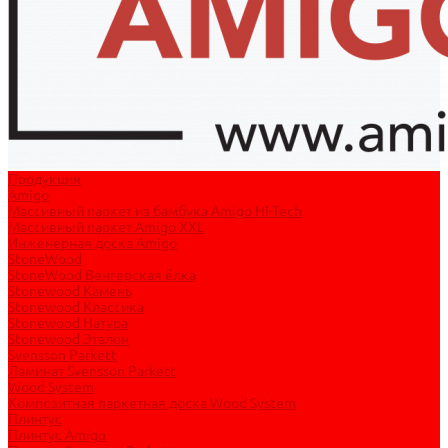
Продукция
Amigo
Массивный паркет из бамбука Amigo Hi-Tech
Массивный паркет Amigo XXL
Инженерная доска Amigo
StoneWood
StoneWood Венгерская ёлка
Stonewood Камень
Stonewood Классика
Stonewood Натура
Stonewood Эталон
Svensson Parkett
Ламинат Svensson Parkett
Wood System
Композитная паркетная доска Wood System
Плинтус
Плинтус Amigo