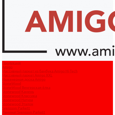
Продукция
Amigo
Массивный паркет из бамбука Amigo Hi-Tech
Массивный паркет Amigo XXL
Инженерная доска Amigo
StoneWood
StoneWood Венгерская ёлка
Stonewood Камень
Stonewood Классика
Stonewood Натура
Stonewood Эталон
Svensson Parkett
Ламинат Svensson Parkett