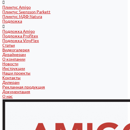
Плинтус Amigo
Плинтус Svensson Parkett
Плинтус МДФ Natura
Подложка
Подложка Amigo
Подложка Profitex
Подложка VinyFlex
Статьи
Видеогалерея
Дизайнерам
О компании
Новости
Инструкции
Наши проекты
Контакты
Дилерам
Рекламная продукция
Документация
О нас