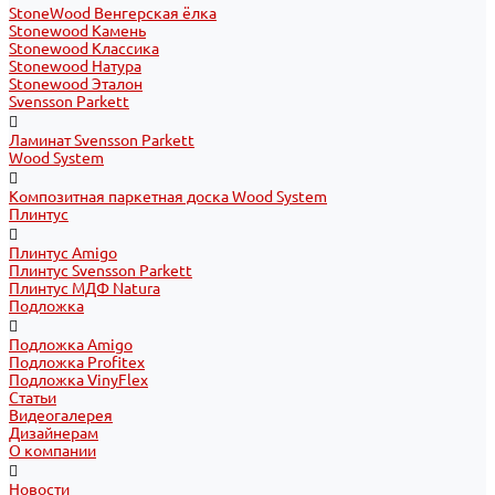
StoneWood Венгерская ёлка
Stonewood Камень
Stonewood Классика
Stonewood Натура
Stonewood Эталон
Svensson Parkett
Ламинат Svensson Parkett
Wood System
Композитная паркетная доска Wood System
Плинтус
Плинтус Amigo
Плинтус Svensson Parkett
Плинтус МДФ Natura
Подложка
Подложка Amigo
Подложка Profitex
Подложка VinyFlex
Статьи
Видеогалерея
Дизайнерам
О компании
Новости