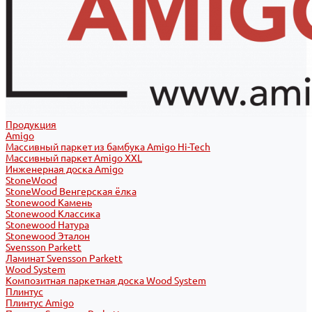
Продукция
Amigo
Массивный паркет из бамбука Amigo Hi-Tech
Массивный паркет Amigo XXL
Инженерная доска Amigo
StoneWood
StoneWood Венгерская ёлка
Stonewood Камень
Stonewood Классика
Stonewood Натура
Stonewood Эталон
Svensson Parkett
Ламинат Svensson Parkett
Wood System
Композитная паркетная доска Wood System
Плинтус
Плинтус Amigo