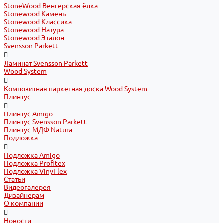
StoneWood Венгерская ёлка
Stonewood Камень
Stonewood Классика
Stonewood Натура
Stonewood Эталон
Svensson Parkett
Ламинат Svensson Parkett
Wood System
Композитная паркетная доска Wood System
Плинтус
Плинтус Amigo
Плинтус Svensson Parkett
Плинтус МДФ Natura
Подложка
Подложка Amigo
Подложка Profitex
Подложка VinyFlex
Статьи
Видеогалерея
Дизайнерам
О компании
Новости