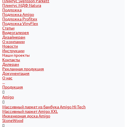
Плинтус Svensson Parkett
Плинтус МДФ Natura
Подложка
Подложка Amigo
Подложка Profitex
Подложка VinyFlex
Статьи
Видеогалерея
Дизайнерам
О компании
Новости
Инструкции
Наши проекты
Контакты
Дилерам
Рекламная продукция
Документация
О нас
...
Продукция
Amigo
Массивный паркет из бамбука Amigo Hi-Tech
Массивный паркет Amigo XXL
Инженерная доска Amigo
StoneWood