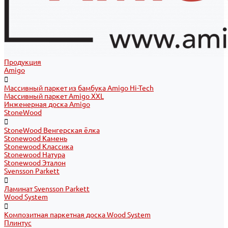
Продукция
Amigo
Массивный паркет из бамбука Amigo Hi-Tech
Массивный паркет Amigo XXL
Инженерная доска Amigo
StoneWood
StoneWood Венгерская ёлка
Stonewood Камень
Stonewood Классика
Stonewood Натура
Stonewood Эталон
Svensson Parkett
Ламинат Svensson Parkett
Wood System
Композитная паркетная доска Wood System
Плинтус