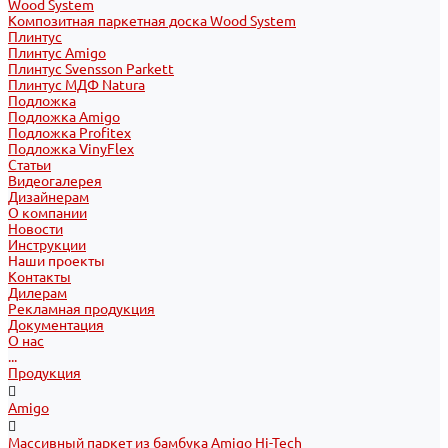
Wood System
Композитная паркетная доска Wood System
Плинтус
Плинтус Amigo
Плинтус Svensson Parkett
Плинтус МДФ Natura
Подложка
Подложка Amigo
Подложка Profitex
Подложка VinyFlex
Статьи
Видеогалерея
Дизайнерам
О компании
Новости
Инструкции
Наши проекты
Контакты
Дилерам
Рекламная продукция
Документация
О нас
...
Продукция
Amigo
Массивный паркет из бамбука Amigo Hi-Tech