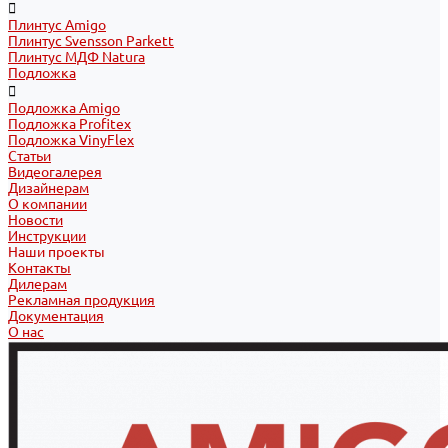
Плинтус Amigo
Плинтус Svensson Parkett
Плинтус МДФ Natura
Подложка
Подложка Amigo
Подложка Profitex
Подложка VinyFlex
Статьи
Видеогалерея
Дизайнерам
О компании
Новости
Инструкции
Наши проекты
Контакты
Дилерам
Рекламная продукция
Документация
О нас