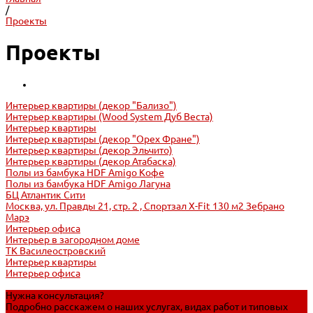
/
Проекты
Проекты
Интерьер квартиры (декор "Бализо")
Интерьер квартиры (Wood System Дуб Веста)
Интерьер квартиры
Интерьер квартиры (декор "Орех Фране")
Интерьер квартиры (декор Эльчито)
Интерьер квартиры (декор Атабаска)
Полы из бамбука HDF Amigo Кофе
Полы из бамбука HDF Amigo Лагуна
БЦ Атлантик Сити
Москва, ул. Правды 21, стр. 2 , Спортзал X-Fit 130 м2 Зебрано
Марэ
Интерьер офиса
Интерьер в загородном доме
ТК Василеостровский
Интерьер квартиры
Интерьер офиса
Нужна консультация?
Подробно расскажем о наших услугах, видах работ и типовых