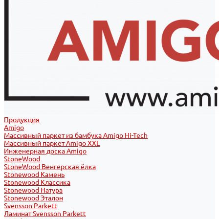
Продукция
Amigo
Массивный паркет из бамбука Amigo Hi-Tech
Массивный паркет Amigo XXL
Инженерная доска Amigo
StoneWood
StoneWood Венгерская ёлка
Stonewood Камень
Stonewood Классика
Stonewood Натура
Stonewood Эталон
Svensson Parkett
Ламинат Svensson Parkett