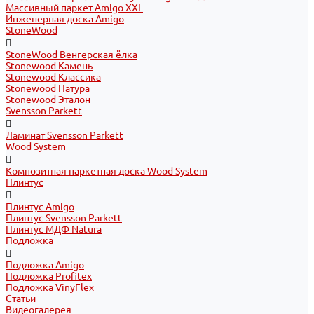
Массивный паркет Amigo XXL
Инженерная доска Amigo
StoneWood
StoneWood Венгерская ёлка
Stonewood Камень
Stonewood Классика
Stonewood Натура
Stonewood Эталон
Svensson Parkett
Ламинат Svensson Parkett
Wood System
Композитная паркетная доска Wood System
Плинтус
Плинтус Amigo
Плинтус Svensson Parkett
Плинтус МДФ Natura
Подложка
Подложка Amigo
Подложка Profitex
Подложка VinyFlex
Статьи
Видеогалерея