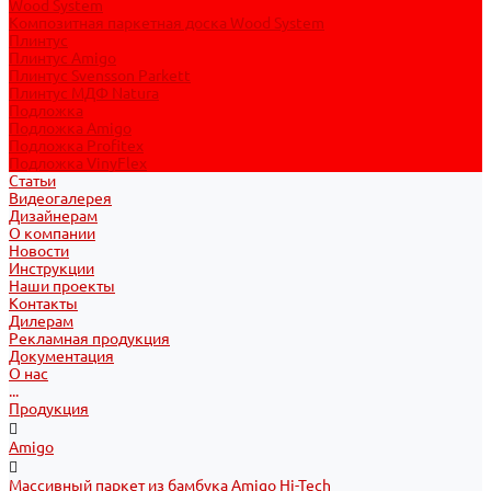
Wood System
Композитная паркетная доска Wood System
Плинтус
Плинтус Amigo
Плинтус Svensson Parkett
Плинтус МДФ Natura
Подложка
Подложка Amigo
Подложка Profitex
Подложка VinyFlex
Статьи
Видеогалерея
Дизайнерам
О компании
Новости
Инструкции
Наши проекты
Контакты
Дилерам
Рекламная продукция
Документация
О нас
...
Продукция
Amigo
Массивный паркет из бамбука Amigo Hi-Tech