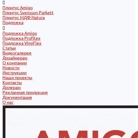
Плинтус Amigo
Плинтус Svensson Parkett
Плинтус МДФ Natura
Подложка
Подложка Amigo
Подложка Profitex
Подложка VinyFlex
Статьи
Видеогалерея
Дизайнерам
О компании
Новости
Инструкции
Наши проекты
Контакты
Дилерам
Рекламная продукция
Документация
О нас