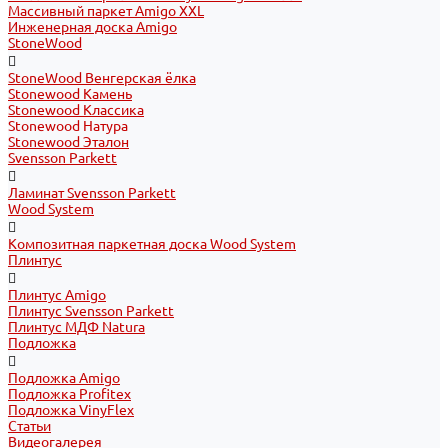
Массивный паркет Amigo XXL
Инженерная доска Amigo
StoneWood
StoneWood Венгерская ёлка
Stonewood Камень
Stonewood Классика
Stonewood Натура
Stonewood Эталон
Svensson Parkett
Ламинат Svensson Parkett
Wood System
Композитная паркетная доска Wood System
Плинтус
Плинтус Amigo
Плинтус Svensson Parkett
Плинтус МДФ Natura
Подложка
Подложка Amigo
Подложка Profitex
Подложка VinyFlex
Статьи
Видеогалерея