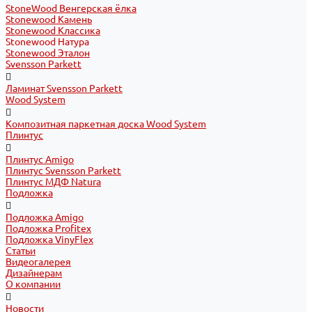
StoneWood Венгерская ёлка
Stonewood Камень
Stonewood Классика
Stonewood Натура
Stonewood Эталон
Svensson Parkett
Ламинат Svensson Parkett
Wood System
Композитная паркетная доска Wood System
Плинтус
Плинтус Amigo
Плинтус Svensson Parkett
Плинтус МДФ Natura
Подложка
Подложка Amigo
Подложка Profitex
Подложка VinyFlex
Статьи
Видеогалерея
Дизайнерам
О компании
Новости