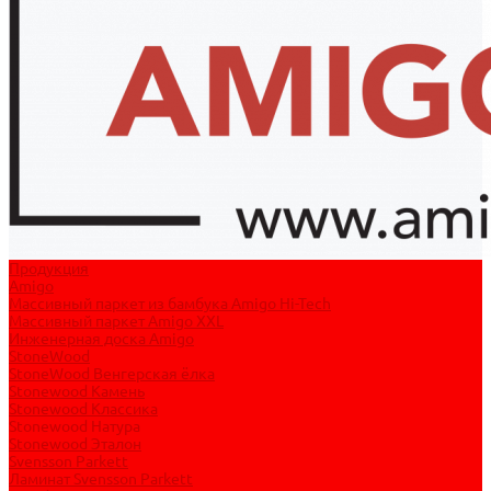
Продукция
Amigo
Массивный паркет из бамбука Amigo Hi-Tech
Массивный паркет Amigo XXL
Инженерная доска Amigo
StoneWood
StoneWood Венгерская ёлка
Stonewood Камень
Stonewood Классика
Stonewood Натура
Stonewood Эталон
Svensson Parkett
Ламинат Svensson Parkett