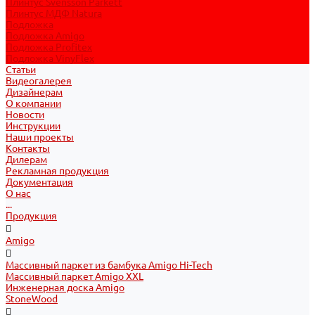
Плинтус Svensson Parkett
Плинтус МДФ Natura
Подложка
Подложка Amigo
Подложка Profitex
Подложка VinyFlex
Статьи
Видеогалерея
Дизайнерам
О компании
Новости
Инструкции
Наши проекты
Контакты
Дилерам
Рекламная продукция
Документация
О нас
...
Продукция
Amigo
Массивный паркет из бамбука Amigo Hi-Tech
Массивный паркет Amigo XXL
Инженерная доска Amigo
StoneWood