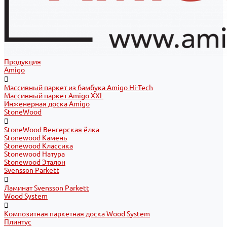
Продукция
Amigo
Массивный паркет из бамбука Amigo Hi-Tech
Массивный паркет Amigo XXL
Инженерная доска Amigo
StoneWood
StoneWood Венгерская ёлка
Stonewood Камень
Stonewood Классика
Stonewood Натура
Stonewood Эталон
Svensson Parkett
Ламинат Svensson Parkett
Wood System
Композитная паркетная доска Wood System
Плинтус