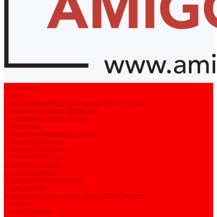
Продукция
Amigo
Массивный паркет из бамбука Amigo Hi-Tech
Массивный паркет Amigo XXL
Инженерная доска Amigo
StoneWood
StoneWood Венгерская ёлка
Stonewood Камень
Stonewood Классика
Stonewood Натура
Stonewood Эталон
Svensson Parkett
Ламинат Svensson Parkett
Wood System
Композитная паркетная доска Wood System
Плинтус
Плинтус Amigo