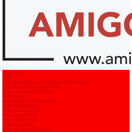
Продукция
Amigo
Массивный паркет из бамбука Amigo Hi-Tech
Массивный паркет Amigo XXL
Инженерная доска Amigo
StoneWood
StoneWood Венгерская ёлка
Stonewood Камень
Stonewood Классика
Stonewood Натура
Stonewood Эталон
Svensson Parkett
Ламинат Svensson Parkett