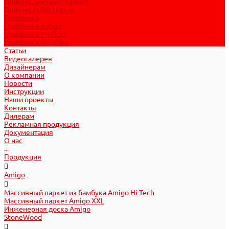
Плинтус Svensson Parkett
Плинтус МДФ Natura
Подложка
Подложка Amigo
Подложка Profitex
Подложка VinyFlex
Статьи
Видеогалерея
Дизайнерам
О компании
Новости
Инструкции
Наши проекты
Контакты
Дилерам
Рекламная продукция
Документация
О нас
...
Продукция
Amigo
Массивный паркет из бамбука Amigo Hi-Tech
Массивный паркет Amigo XXL
Инженерная доска Amigo
StoneWood