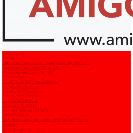
Продукция
Amigo
Массивный паркет из бамбука Amigo Hi-Tech
Массивный паркет Amigo XXL
Инженерная доска Amigo
StoneWood
StoneWood Венгерская ёлка
Stonewood Камень
Stonewood Классика
Stonewood Натура
Stonewood Эталон
Svensson Parkett
Ламинат Svensson Parkett
Wood System
Композитная паркетная доска Wood System
Плинтус
Плинтус Amigo