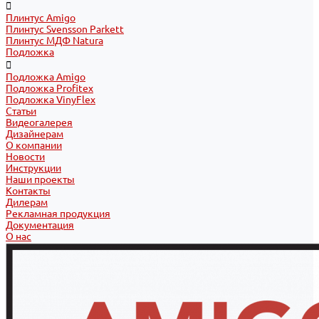
Плинтус Amigo
Плинтус Svensson Parkett
Плинтус МДФ Natura
Подложка
Подложка Amigo
Подложка Profitex
Подложка VinyFlex
Статьи
Видеогалерея
Дизайнерам
О компании
Новости
Инструкции
Наши проекты
Контакты
Дилерам
Рекламная продукция
Документация
О нас