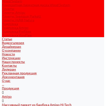
Wood System
Композитная паркетная доска Wood System
Плинтус
Плинтус Amigo
Плинтус Svensson Parkett
Плинтус МДФ Natura
Подложка
Подложка Amigo
Подложка Profitex
Подложка VinyFlex
Статьи
Видеогалерея
Дизайнерам
О компании
Новости
Инструкции
Наши проекты
Контакты
Дилерам
Рекламная продукция
Документация
О нас
...
Продукция
Amigo
Массивный паркет из бамбука Amigo Hi-Tech