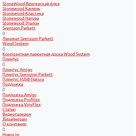
StoneWood Венгерская ёлка
Stonewood Камень
Stonewood Классика
Stonewood Натура
Stonewood Эталон
Svensson Parkett
Ламинат Svensson Parkett
Wood System
Композитная паркетная доска Wood System
Плинтус
Плинтус Amigo
Плинтус Svensson Parkett
Плинтус МДФ Natura
Подложка
Подложка Amigo
Подложка Profitex
Подложка VinyFlex
Статьи
Видеогалерея
Дизайнерам
О компании
Новости