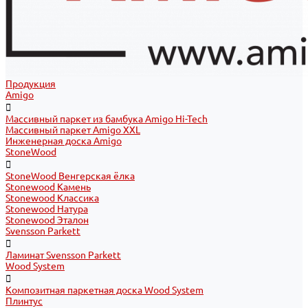
Продукция
Amigo
Массивный паркет из бамбука Amigo Hi-Tech
Массивный паркет Amigo XXL
Инженерная доска Amigo
StoneWood
StoneWood Венгерская ёлка
Stonewood Камень
Stonewood Классика
Stonewood Натура
Stonewood Эталон
Svensson Parkett
Ламинат Svensson Parkett
Wood System
Композитная паркетная доска Wood System
Плинтус