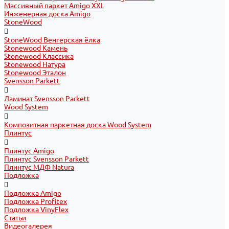
Массивный паркет Amigo XXL
Инженерная доска Amigo
StoneWood
StoneWood Венгерская ёлка
Stonewood Камень
Stonewood Классика
Stonewood Натура
Stonewood Эталон
Svensson Parkett
Ламинат Svensson Parkett
Wood System
Композитная паркетная доска Wood System
Плинтус
Плинтус Amigo
Плинтус Svensson Parkett
Плинтус МДФ Natura
Подложка
Подложка Amigo
Подложка Profitex
Подложка VinyFlex
Статьи
Видеогалерея