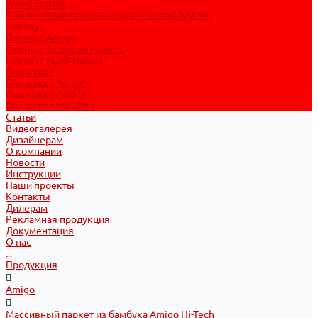
Wood System
Композитная паркетная доска Wood System
Плинтус
Плинтус Amigo
Плинтус Svensson Parkett
Плинтус МДФ Natura
Подложка
Подложка Amigo
Подложка Profitex
Подложка VinyFlex
Статьи
Видеогалерея
Дизайнерам
О компании
Новости
Инструкции
Наши проекты
Контакты
Дилерам
Рекламная продукция
Документация
О нас
...
Продукция
Amigo
Массивный паркет из бамбука Amigo Hi-Tech