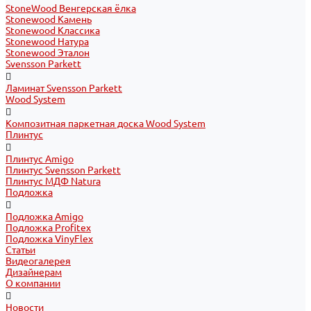
StoneWood Венгерская ёлка
Stonewood Камень
Stonewood Классика
Stonewood Натура
Stonewood Эталон
Svensson Parkett
Ламинат Svensson Parkett
Wood System
Композитная паркетная доска Wood System
Плинтус
Плинтус Amigo
Плинтус Svensson Parkett
Плинтус МДФ Natura
Подложка
Подложка Amigo
Подложка Profitex
Подложка VinyFlex
Статьи
Видеогалерея
Дизайнерам
О компании
Новости