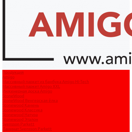
Продукция
Amigo
Массивный паркет из бамбука Amigo Hi-Tech
Массивный паркет Amigo XXL
Инженерная доска Amigo
StoneWood
StoneWood Венгерская ёлка
Stonewood Камень
Stonewood Классика
Stonewood Натура
Stonewood Эталон
Svensson Parkett
Ламинат Svensson Parkett