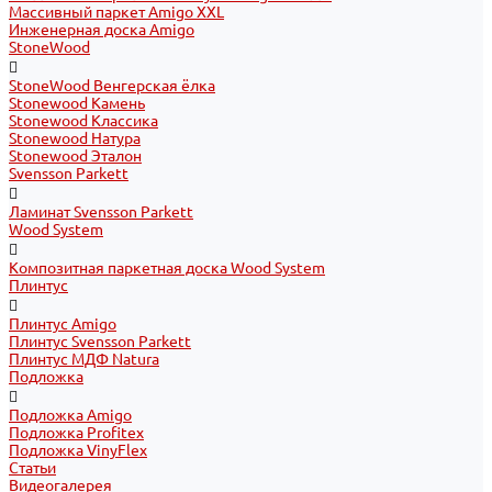
Массивный паркет Amigo XXL
Инженерная доска Amigo
StoneWood
StoneWood Венгерская ёлка
Stonewood Камень
Stonewood Классика
Stonewood Натура
Stonewood Эталон
Svensson Parkett
Ламинат Svensson Parkett
Wood System
Композитная паркетная доска Wood System
Плинтус
Плинтус Amigo
Плинтус Svensson Parkett
Плинтус МДФ Natura
Подложка
Подложка Amigo
Подложка Profitex
Подложка VinyFlex
Статьи
Видеогалерея