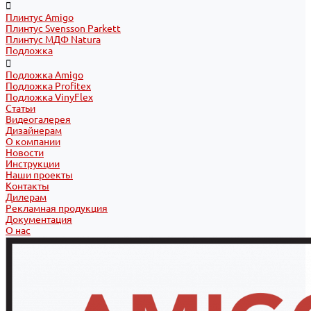
Плинтус Amigo
Плинтус Svensson Parkett
Плинтус МДФ Natura
Подложка
Подложка Amigo
Подложка Profitex
Подложка VinyFlex
Статьи
Видеогалерея
Дизайнерам
О компании
Новости
Инструкции
Наши проекты
Контакты
Дилерам
Рекламная продукция
Документация
О нас