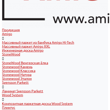
Продукция
Amigo
Массивный паркет из бамбука Amigo Hi-Tech
Массивный паркет Amigo XXL
Инженерная доска Amigo
StoneWood
StoneWood Венгерская ёлка
Stonewood Камень
Stonewood Классика
Stonewood Натура
Stonewood Эталон
Svensson Parkett
Ламинат Svensson Parkett
Wood System
Композитная паркетная доска Wood System
Плинтус