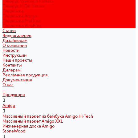
Плинтус Svensson Parkett
Плинтус МДФ Natura
Подложка
Подложка Amigo
Подложка Profitex
Подложка VinyFlex
Статьи
Видеогалерея
Дизайнерам
О компании
Новости
Инструкции
Наши проекты
Контакты
Дилерам
Рекламная продукция
Документация
О нас
...
Продукция
Amigo
Массивный паркет из бамбука Amigo Hi-Tech
Массивный паркет Amigo XXL
Инженерная доска Amigo
StoneWood