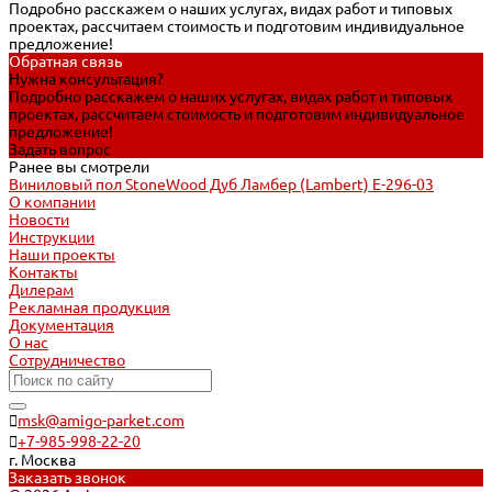
Подробно расскажем о наших услугах, видах работ и типовых
проектах, рассчитаем стоимость и подготовим индивидуальное
предложение!
Обратная связь
Нужна консультация?
Подробно расскажем о наших услугах, видах работ и типовых
проектах, рассчитаем стоимость и подготовим индивидуальное
предложение!
Задать вопрос
Ранее вы смотрели
Виниловый пол StoneWood Дуб Ламбер (Lambert) E-296-03
О компании
Новости
Инструкции
Наши проекты
Контакты
Дилерам
Рекламная продукция
Документация
О нас
Сотрудничество
msk@amigo-parket.com
+7-985-998-22-20
г. Москва
Заказать звонок