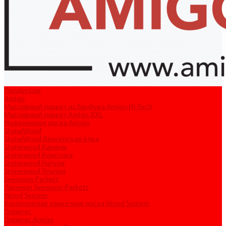
Продукция
Amigo
Массивный паркет из бамбука Amigo Hi-Tech
Массивный паркет Amigo XXL
Инженерная доска Amigo
StoneWood
StoneWood Венгерская ёлка
Stonewood Камень
Stonewood Классика
Stonewood Натура
Stonewood Эталон
Svensson Parkett
Ламинат Svensson Parkett
Wood System
Композитная паркетная доска Wood System
Плинтус
Плинтус Amigo