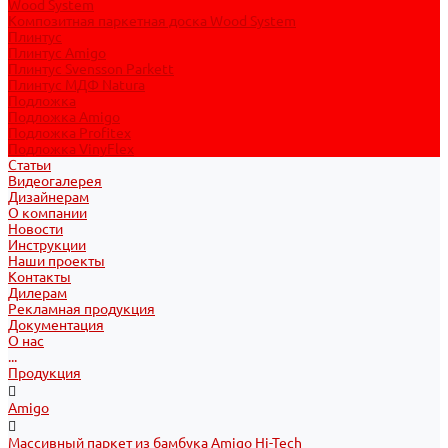
Wood System
Композитная паркетная доска Wood System
Плинтус
Плинтус Amigo
Плинтус Svensson Parkett
Плинтус МДФ Natura
Подложка
Подложка Amigo
Подложка Profitex
Подложка VinyFlex
Статьи
Видеогалерея
Дизайнерам
О компании
Новости
Инструкции
Наши проекты
Контакты
Дилерам
Рекламная продукция
Документация
О нас
...
Продукция
Amigo
Массивный паркет из бамбука Amigo Hi-Tech