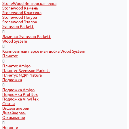
StoneWood Венгерская ёлка
Stonewood Камень
Stonewood Классика
Stonewood Натура
Stonewood Эталон
Svensson Parkett
Ламинат Svensson Parkett
Wood System
Композитная паркетная доска Wood System
Плинтус
Плинтус Amigo
Плинтус Svensson Parkett
Плинтус МДФ Natura
Подложка
Подложка Amigo
Подложка Profitex
Подложка VinyFlex
Статьи
Видеогалерея
Дизайнерам
О компании
Новости