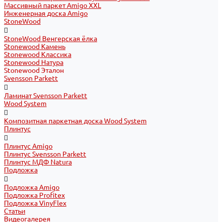
Массивный паркет Amigo XXL
Инженерная доска Amigo
StoneWood
StoneWood Венгерская ёлка
Stonewood Камень
Stonewood Классика
Stonewood Натура
Stonewood Эталон
Svensson Parkett
Ламинат Svensson Parkett
Wood System
Композитная паркетная доска Wood System
Плинтус
Плинтус Amigo
Плинтус Svensson Parkett
Плинтус МДФ Natura
Подложка
Подложка Amigo
Подложка Profitex
Подложка VinyFlex
Статьи
Видеогалерея