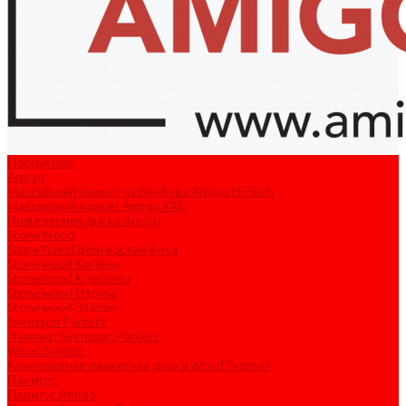
Продукция
Amigo
Массивный паркет из бамбука Amigo Hi-Tech
Массивный паркет Amigo XXL
Инженерная доска Amigo
StoneWood
StoneWood Венгерская ёлка
Stonewood Камень
Stonewood Классика
Stonewood Натура
Stonewood Эталон
Svensson Parkett
Ламинат Svensson Parkett
Wood System
Композитная паркетная доска Wood System
Плинтус
Плинтус Amigo