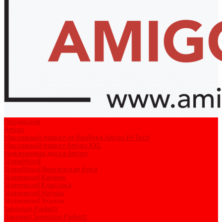
Продукция
Amigo
Массивный паркет из бамбука Amigo Hi-Tech
Массивный паркет Amigo XXL
Инженерная доска Amigo
StoneWood
StoneWood Венгерская ёлка
Stonewood Камень
Stonewood Классика
Stonewood Натура
Stonewood Эталон
Svensson Parkett
Ламинат Svensson Parkett