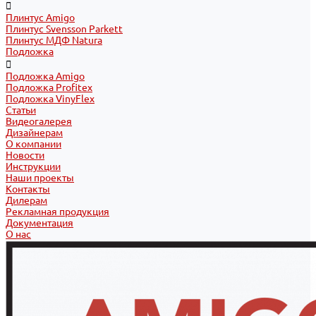
Плинтус Amigo
Плинтус Svensson Parkett
Плинтус МДФ Natura
Подложка
Подложка Amigo
Подложка Profitex
Подложка VinyFlex
Статьи
Видеогалерея
Дизайнерам
О компании
Новости
Инструкции
Наши проекты
Контакты
Дилерам
Рекламная продукция
Документация
О нас