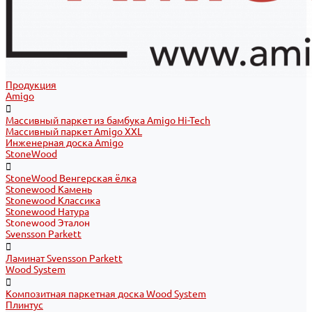
Продукция
Amigo
Массивный паркет из бамбука Amigo Hi-Tech
Массивный паркет Amigo XXL
Инженерная доска Amigo
StoneWood
StoneWood Венгерская ёлка
Stonewood Камень
Stonewood Классика
Stonewood Натура
Stonewood Эталон
Svensson Parkett
Ламинат Svensson Parkett
Wood System
Композитная паркетная доска Wood System
Плинтус