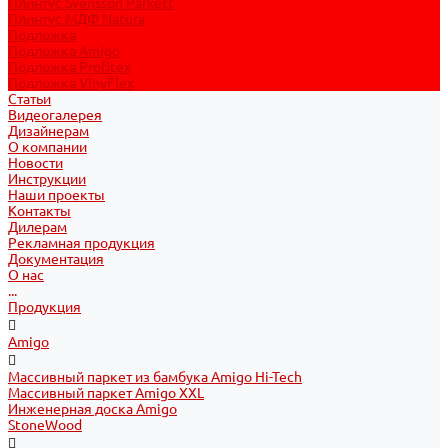
Плинтус Svensson Parkett
Плинтус МДФ Natura
Подложка
Подложка Amigo
Подложка Profitex
Подложка VinyFlex
Статьи
Видеогалерея
Дизайнерам
О компании
Новости
Инструкции
Наши проекты
Контакты
Дилерам
Рекламная продукция
Документация
О нас
...
Продукция
Amigo
Массивный паркет из бамбука Amigo Hi-Tech
Массивный паркет Amigo XXL
Инженерная доска Amigo
StoneWood