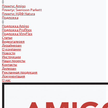
Плинтус Amigo
Плинтус Svensson Parkett
Плинтус МДФ Natura
Подложка
Подложка Amigo
Подложка Profitex
Подложка VinyFlex
Статьи
Видеогалерея
Дизайнерам
О компании
Новости
Инструкции
Наши проекты
Контакты
Дилерам
Рекламная продукция
Документация
О нас