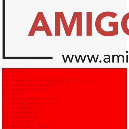
Продукция
Amigo
Массивный паркет из бамбука Amigo Hi-Tech
Массивный паркет Amigo XXL
Инженерная доска Amigo
StoneWood
StoneWood Венгерская ёлка
Stonewood Камень
Stonewood Классика
Stonewood Натура
Stonewood Эталон
Svensson Parkett
Ламинат Svensson Parkett