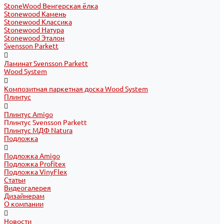
StoneWood Венгерская ёлка
Stonewood Камень
Stonewood Классика
Stonewood Натура
Stonewood Эталон
Svensson Parkett
Ламинат Svensson Parkett
Wood System
Композитная паркетная доска Wood System
Плинтус
Плинтус Amigo
Плинтус Svensson Parkett
Плинтус МДФ Natura
Подложка
Подложка Amigo
Подложка Profitex
Подложка VinyFlex
Статьи
Видеогалерея
Дизайнерам
О компании
Новости