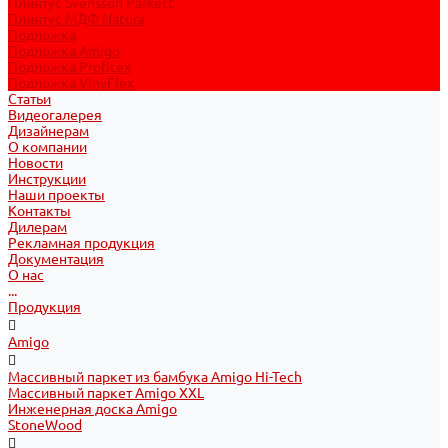
Плинтус Svensson Parkett
Плинтус МДФ Natura
Подложка
Подложка Amigo
Подложка Profitex
Подложка VinyFlex
Статьи
Видеогалерея
Дизайнерам
О компании
Новости
Инструкции
Наши проекты
Контакты
Дилерам
Рекламная продукция
Документация
О нас
...
Продукция
Amigo
Массивный паркет из бамбука Amigo Hi-Tech
Массивный паркет Amigo XXL
Инженерная доска Amigo
StoneWood