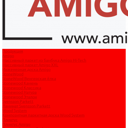
Продукция
Amigo
Массивный паркет из бамбука Amigo Hi-Tech
Массивный паркет Amigo XXL
Инженерная доска Amigo
StoneWood
StoneWood Венгерская ёлка
Stonewood Камень
Stonewood Классика
Stonewood Натура
Stonewood Эталон
Svensson Parkett
Ламинат Svensson Parkett
Wood System
Композитная паркетная доска Wood System
Плинтус
Плинтус Amigo