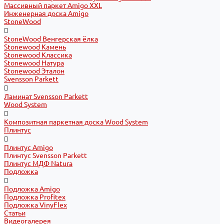
Массивный паркет Amigo XXL
Инженерная доска Amigo
StoneWood
StoneWood Венгерская ёлка
Stonewood Камень
Stonewood Классика
Stonewood Натура
Stonewood Эталон
Svensson Parkett
Ламинат Svensson Parkett
Wood System
Композитная паркетная доска Wood System
Плинтус
Плинтус Amigo
Плинтус Svensson Parkett
Плинтус МДФ Natura
Подложка
Подложка Amigo
Подложка Profitex
Подложка VinyFlex
Статьи
Видеогалерея