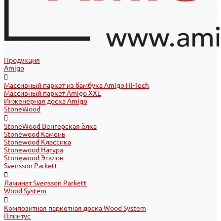
Продукция
Amigo
Массивный паркет из бамбука Amigo Hi-Tech
Массивный паркет Amigo XXL
Инженерная доска Amigo
StoneWood
StoneWood Венгерская ёлка
Stonewood Камень
Stonewood Классика
Stonewood Натура
Stonewood Эталон
Svensson Parkett
Ламинат Svensson Parkett
Wood System
Композитная паркетная доска Wood System
Плинтус