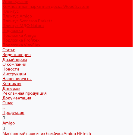
Wood System
Композитная паркетная доска Wood System
Плинтус
Плинтус Amigo
Плинтус Svensson Parkett
Плинтус МДФ Natura
Подложка
Подложка Amigo
Подложка Profitex
Подложка VinyFlex
Статьи
Видеогалерея
Дизайнерам
О компании
Новости
Инструкции
Наши проекты
Контакты
Дилерам
Рекламная продукция
Документация
О нас
...
Продукция
Amigo
Массивный паркет из бамбука Amigo Hi-Tech