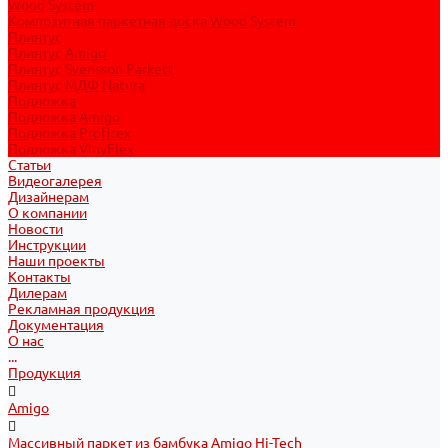
Wood System
Композитная паркетная доска Wood System
Плинтус
Плинтус Amigo
Плинтус Svensson Parkett
Плинтус МДФ Natura
Подложка
Подложка Amigo
Подложка Profitex
Подложка VinyFlex
Статьи
Видеогалерея
Дизайнерам
О компании
Новости
Инструкции
Наши проекты
Контакты
Дилерам
Рекламная продукция
Документация
О нас
...
Продукция
Amigo
Массивный паркет из бамбука Amigo Hi-Tech