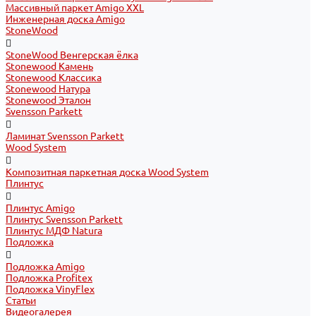
Массивный паркет Amigo XXL
Инженерная доска Amigo
StoneWood
StoneWood Венгерская ёлка
Stonewood Камень
Stonewood Классика
Stonewood Натура
Stonewood Эталон
Svensson Parkett
Ламинат Svensson Parkett
Wood System
Композитная паркетная доска Wood System
Плинтус
Плинтус Amigo
Плинтус Svensson Parkett
Плинтус МДФ Natura
Подложка
Подложка Amigo
Подложка Profitex
Подложка VinyFlex
Статьи
Видеогалерея