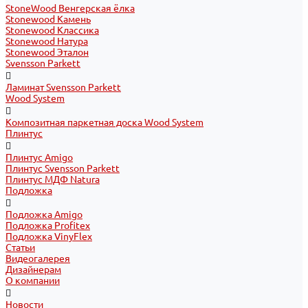
StoneWood Венгерская ёлка
Stonewood Камень
Stonewood Классика
Stonewood Натура
Stonewood Эталон
Svensson Parkett
Ламинат Svensson Parkett
Wood System
Композитная паркетная доска Wood System
Плинтус
Плинтус Amigo
Плинтус Svensson Parkett
Плинтус МДФ Natura
Подложка
Подложка Amigo
Подложка Profitex
Подложка VinyFlex
Статьи
Видеогалерея
Дизайнерам
О компании
Новости