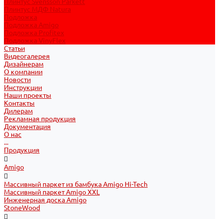
Плинтус Svensson Parkett
Плинтус МДФ Natura
Подложка
Подложка Amigo
Подложка Profitex
Подложка VinyFlex
Статьи
Видеогалерея
Дизайнерам
О компании
Новости
Инструкции
Наши проекты
Контакты
Дилерам
Рекламная продукция
Документация
О нас
...
Продукция
Amigo
Массивный паркет из бамбука Amigo Hi-Tech
Массивный паркет Amigo XXL
Инженерная доска Amigo
StoneWood