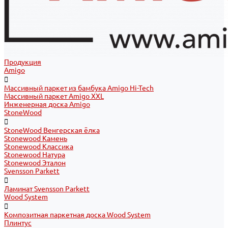
Продукция
Amigo
Массивный паркет из бамбука Amigo Hi-Tech
Массивный паркет Amigo XXL
Инженерная доска Amigo
StoneWood
StoneWood Венгерская ёлка
Stonewood Камень
Stonewood Классика
Stonewood Натура
Stonewood Эталон
Svensson Parkett
Ламинат Svensson Parkett
Wood System
Композитная паркетная доска Wood System
Плинтус