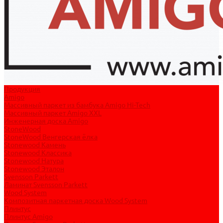
Продукция
Amigo
Массивный паркет из бамбука Amigo Hi-Tech
Массивный паркет Amigo XXL
Инженерная доска Amigo
StoneWood
StoneWood Венгерская ёлка
Stonewood Камень
Stonewood Классика
Stonewood Натура
Stonewood Эталон
Svensson Parkett
Ламинат Svensson Parkett
Wood System
Композитная паркетная доска Wood System
Плинтус
Плинтус Amigo