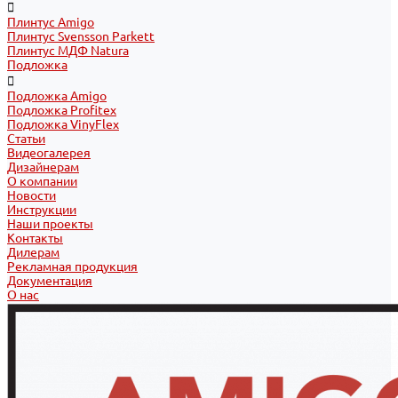
Плинтус Amigo
Плинтус Svensson Parkett
Плинтус МДФ Natura
Подложка
Подложка Amigo
Подложка Profitex
Подложка VinyFlex
Статьи
Видеогалерея
Дизайнерам
О компании
Новости
Инструкции
Наши проекты
Контакты
Дилерам
Рекламная продукция
Документация
О нас