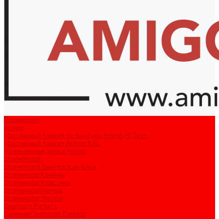
Продукция
Amigo
Массивный паркет из бамбука Amigo Hi-Tech
Массивный паркет Amigo XXL
Инженерная доска Amigo
StoneWood
StoneWood Венгерская ёлка
Stonewood Камень
Stonewood Классика
Stonewood Натура
Stonewood Эталон
Svensson Parkett
Ламинат Svensson Parkett