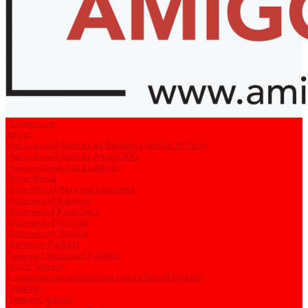
Продукция
Amigo
Массивный паркет из бамбука Amigo Hi-Tech
Массивный паркет Amigo XXL
Инженерная доска Amigo
StoneWood
StoneWood Венгерская ёлка
Stonewood Камень
Stonewood Классика
Stonewood Натура
Stonewood Эталон
Svensson Parkett
Ламинат Svensson Parkett
Wood System
Композитная паркетная доска Wood System
Плинтус
Плинтус Amigo