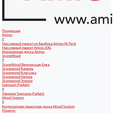
Продукция
Amigo
Массивный паркет из бамбука Amigo Hi-Tech
Массивный паркет Amigo XXL
Инженерная доска Amigo
StoneWood
StoneWood Венгерская ёлка
Stonewood Камень
Stonewood Классика
Stonewood Натура
Stonewood Эталон
Svensson Parkett
Ламинат Svensson Parkett
Wood System
Композитная паркетная доска Wood System
Плинтус