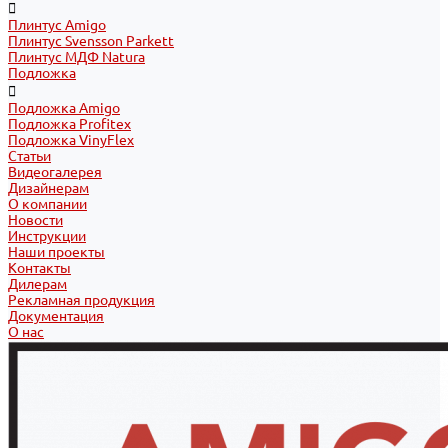
Плинтус Amigo
Плинтус Svensson Parkett
Плинтус МДФ Natura
Подложка
Подложка Amigo
Подложка Profitex
Подложка VinyFlex
Статьи
Видеогалерея
Дизайнерам
О компании
Новости
Инструкции
Наши проекты
Контакты
Дилерам
Рекламная продукция
Документация
О нас