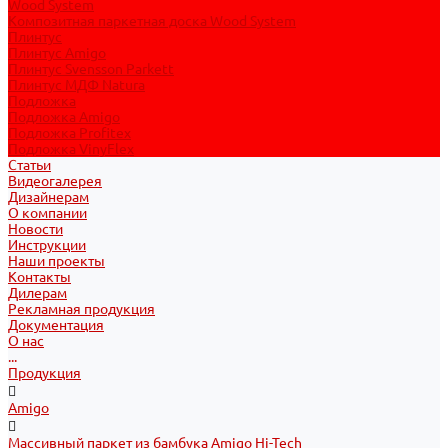
Wood System
Композитная паркетная доска Wood System
Плинтус
Плинтус Amigo
Плинтус Svensson Parkett
Плинтус МДФ Natura
Подложка
Подложка Amigo
Подложка Profitex
Подложка VinyFlex
Статьи
Видеогалерея
Дизайнерам
О компании
Новости
Инструкции
Наши проекты
Контакты
Дилерам
Рекламная продукция
Документация
О нас
...
Продукция
Amigo
Массивный паркет из бамбука Amigo Hi-Tech