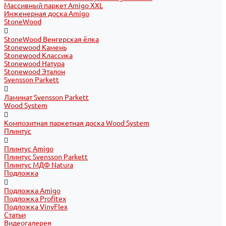
Массивный паркет Amigo XXL
Инженерная доска Amigo
StoneWood
StoneWood Венгерская ёлка
Stonewood Камень
Stonewood Классика
Stonewood Натура
Stonewood Эталон
Svensson Parkett
Ламинат Svensson Parkett
Wood System
Композитная паркетная доска Wood System
Плинтус
Плинтус Amigo
Плинтус Svensson Parkett
Плинтус МДФ Natura
Подложка
Подложка Amigo
Подложка Profitex
Подложка VinyFlex
Статьи
Видеогалерея