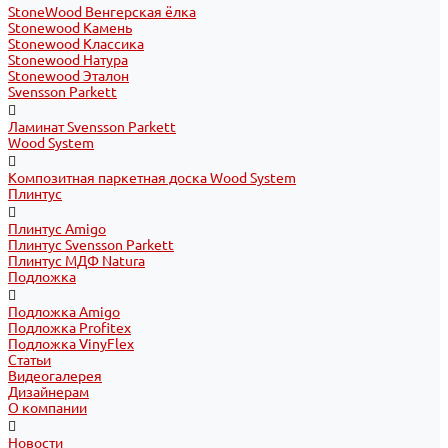
StoneWood Венгерская ёлка
Stonewood Камень
Stonewood Классика
Stonewood Натура
Stonewood Эталон
Svensson Parkett
Ламинат Svensson Parkett
Wood System
Композитная паркетная доска Wood System
Плинтус
Плинтус Amigo
Плинтус Svensson Parkett
Плинтус МДФ Natura
Подложка
Подложка Amigo
Подложка Profitex
Подложка VinyFlex
Статьи
Видеогалерея
Дизайнерам
О компании
Новости