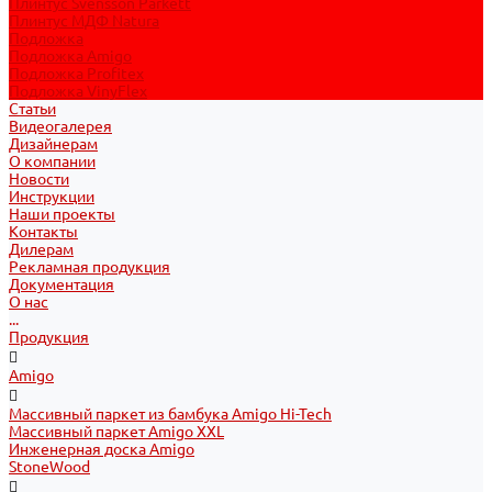
Плинтус Svensson Parkett
Плинтус МДФ Natura
Подложка
Подложка Amigo
Подложка Profitex
Подложка VinyFlex
Статьи
Видеогалерея
Дизайнерам
О компании
Новости
Инструкции
Наши проекты
Контакты
Дилерам
Рекламная продукция
Документация
О нас
...
Продукция
Amigo
Массивный паркет из бамбука Amigo Hi-Tech
Массивный паркет Amigo XXL
Инженерная доска Amigo
StoneWood