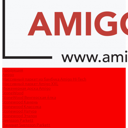
Продукция
Amigo
Массивный паркет из бамбука Amigo Hi-Tech
Массивный паркет Amigo XXL
Инженерная доска Amigo
StoneWood
StoneWood Венгерская ёлка
Stonewood Камень
Stonewood Классика
Stonewood Натура
Stonewood Эталон
Svensson Parkett
Ламинат Svensson Parkett