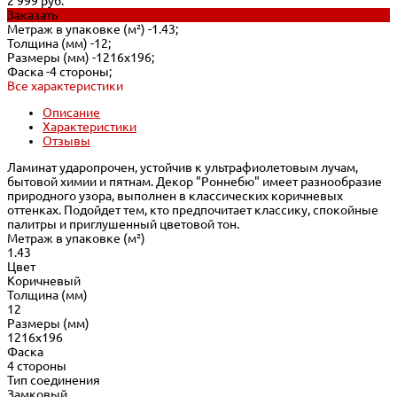
2 999 руб.
Заказать
Метраж в упаковке (м²) -
1.43;
Толщина (мм) -
12;
Размеры (мм) -
1216x196;
Фаска -
4 стороны;
Все характеристики
Описание
Характеристики
Отзывы
Ламинат ударопрочен, устойчив к ультрафиолетовым лучам,
бытовой химии и пятнам. Декор "Роннебю" имеет разнообразие
природного узора, выполнен в классических коричневых
оттенках. Подойдет тем, кто предпочитает классику, спокойные
палитры и приглушенный цветовой тон.
Метраж в упаковке (м²)
1.43
Цвет
Коричневый
Толщина (мм)
12
Размеры (мм)
1216x196
Фаска
4 стороны
Тип соединения
Замковый