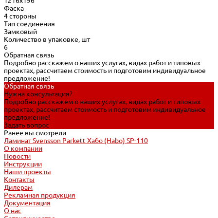
1216x196
Фаска
4 стороны
Тип соединения
Замковый
Количество в упаковке, шт
6
Обратная связь
Подробно расскажем о наших услугах, видах работ и типовых
проектах, рассчитаем стоимость и подготовим индивидуальное
предложение!
Обратная связь
Нужна консультация?
Подробно расскажем о наших услугах, видах работ и типовых
проектах, рассчитаем стоимость и подготовим индивидуальное
предложение!
Задать вопрос
Ранее вы смотрели
Ламинат Svensson Parkett Хабо (Habo) SP-110
О компании
Новости
Инструкции
Наши проекты
Контакты
Дилерам
Рекламная продукция
Документация
О нас