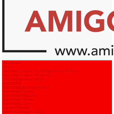
Продукция
Amigo
Массивный паркет из бамбука Amigo Hi-Tech
Массивный паркет Amigo XXL
Инженерная доска Amigo
StoneWood
StoneWood Венгерская ёлка
Stonewood Камень
Stonewood Классика
Stonewood Натура
Stonewood Эталон
Svensson Parkett
Ламинат Svensson Parkett