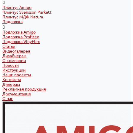
Плинтус Amigo
Плинтус Svensson Parkett
Плинтус МДФ Natura
Подложка
Подложка Amigo
Подложка Profitex
Подложка VinyFlex
Статьи
Видеогалерея
Дизайнерам
О компании
Новости
Инструкции
Наши проекты
Контакты
Дилерам
Рекламная продукция
Документация
О нас