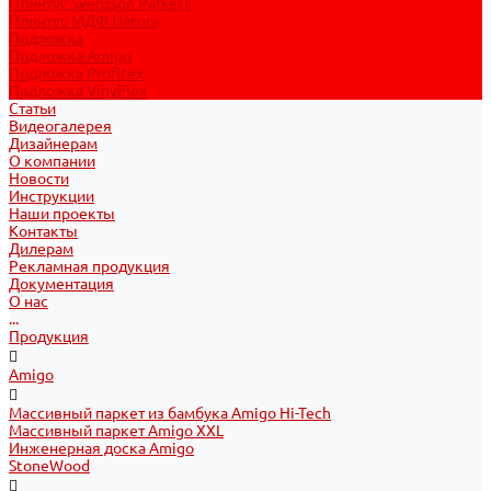
Плинтус Svensson Parkett
Плинтус МДФ Natura
Подложка
Подложка Amigo
Подложка Profitex
Подложка VinyFlex
Статьи
Видеогалерея
Дизайнерам
О компании
Новости
Инструкции
Наши проекты
Контакты
Дилерам
Рекламная продукция
Документация
О нас
...
Продукция
Amigo
Массивный паркет из бамбука Amigo Hi-Tech
Массивный паркет Amigo XXL
Инженерная доска Amigo
StoneWood