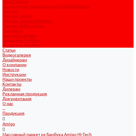
Wood System
Композитная паркетная доска Wood System
Плинтус
Плинтус Amigo
Плинтус Svensson Parkett
Плинтус МДФ Natura
Подложка
Подложка Amigo
Подложка Profitex
Подложка VinyFlex
Статьи
Видеогалерея
Дизайнерам
О компании
Новости
Инструкции
Наши проекты
Контакты
Дилерам
Рекламная продукция
Документация
О нас
...
Продукция
Amigo
Массивный паркет из бамбука Amigo Hi-Tech