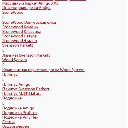
Массивный паркет Amigo XXL
Инженерная доска Amigo
StoneWood
StoneWood Венгерская ёлка
Stonewood Камень
Stonewood Классика
Stonewood Натура
Stonewood Эталон
Svensson Parkett
Ламинат Svensson Parkett
Wood System
Композитная паркетная доска Wood System
Плинтус
Плинтус Amigo
Плинтус Svensson Parkett
Плинтус МДФ Natura
Подложка
Подложка Amigo
Подложка Profitex
Подложка VinyFlex
Статьи
Видеогалерея