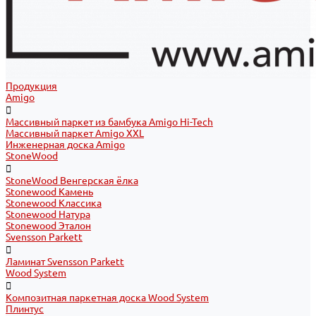
Продукция
Amigo
Массивный паркет из бамбука Amigo Hi-Tech
Массивный паркет Amigo XXL
Инженерная доска Amigo
StoneWood
StoneWood Венгерская ёлка
Stonewood Камень
Stonewood Классика
Stonewood Натура
Stonewood Эталон
Svensson Parkett
Ламинат Svensson Parkett
Wood System
Композитная паркетная доска Wood System
Плинтус