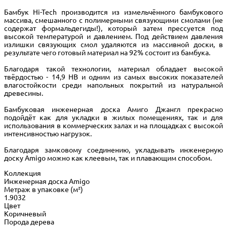
Бамбук Hi-Tech производится из измельчённого бамбукового
массива, смешанного с полимерными связующими смолами (не
содержат формальдегиды!), который затем прессуется под
высокой температурой и давлением. Под действием давления
излишки связующих смол удаляются из массивной доски, в
результате чего готовый материал на 92% состоит из бамбука.
Благодаря такой технологии, материал обладает высокой
твёрдостью - 14,9 НВ и одним из самых высоких показателей
влагостойкости среди напольных покрытий из натуральной
древесины.
Бамбуковая инженерная доска Амиго Джангл прекрасно
подойдёт как для укладки в жилых помещениях, так и для
использования в коммерческих залах и на площадках с высокой
интенсивностью нагрузок.
Благодаря замковому соединению, укладывать инженерную
доску Amigo можно как клеевым, так и плавающим способом.
Коллекция
Инженерная доска Amigo
Метраж в упаковке (м²)
1.9032
Цвет
Коричневый
Порода дерева