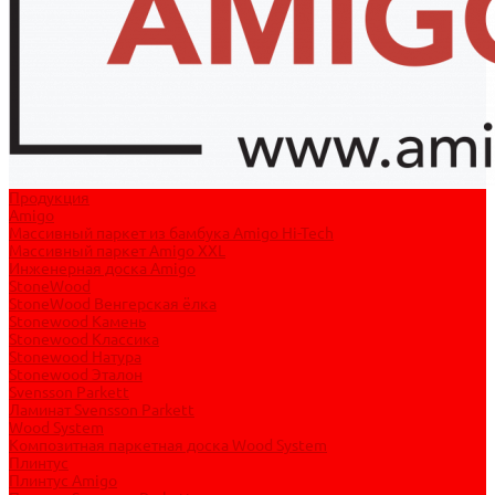
Продукция
Amigo
Массивный паркет из бамбука Amigo Hi-Tech
Массивный паркет Amigo XXL
Инженерная доска Amigo
StoneWood
StoneWood Венгерская ёлка
Stonewood Камень
Stonewood Классика
Stonewood Натура
Stonewood Эталон
Svensson Parkett
Ламинат Svensson Parkett
Wood System
Композитная паркетная доска Wood System
Плинтус
Плинтус Amigo