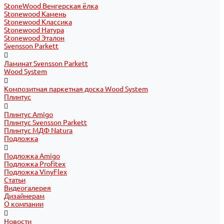
StoneWood Венгерская ёлка
Stonewood Камень
Stonewood Классика
Stonewood Натура
Stonewood Эталон
Svensson Parkett
Ламинат Svensson Parkett
Wood System
Композитная паркетная доска Wood System
Плинтус
Плинтус Amigo
Плинтус Svensson Parkett
Плинтус МДФ Natura
Подложка
Подложка Amigo
Подложка Profitex
Подложка VinyFlex
Статьи
Видеогалерея
Дизайнерам
О компании
Новости