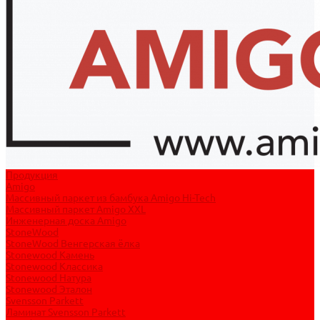
Продукция
Amigo
Массивный паркет из бамбука Amigo Hi-Tech
Массивный паркет Amigo XXL
Инженерная доска Amigo
StoneWood
StoneWood Венгерская ёлка
Stonewood Камень
Stonewood Классика
Stonewood Натура
Stonewood Эталон
Svensson Parkett
Ламинат Svensson Parkett