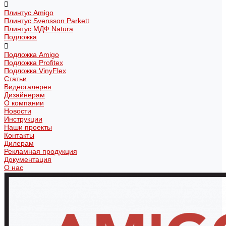
Плинтус Amigo
Плинтус Svensson Parkett
Плинтус МДФ Natura
Подложка
Подложка Amigo
Подложка Profitex
Подложка VinyFlex
Статьи
Видеогалерея
Дизайнерам
О компании
Новости
Инструкции
Наши проекты
Контакты
Дилерам
Рекламная продукция
Документация
О нас