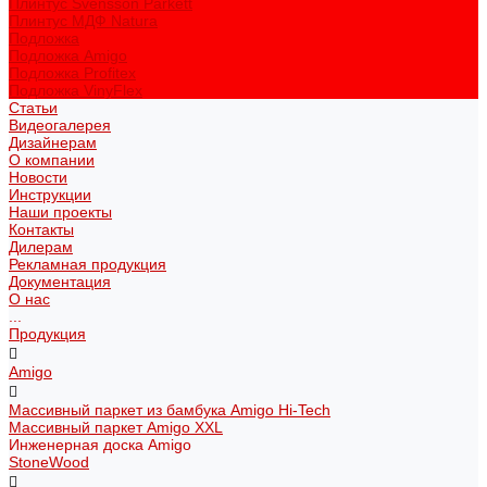
Плинтус Svensson Parkett
Плинтус МДФ Natura
Подложка
Подложка Amigo
Подложка Profitex
Подложка VinyFlex
Статьи
Видеогалерея
Дизайнерам
О компании
Новости
Инструкции
Наши проекты
Контакты
Дилерам
Рекламная продукция
Документация
О нас
...
Продукция
Amigo
Массивный паркет из бамбука Amigo Hi-Tech
Массивный паркет Amigo XXL
Инженерная доска Amigo
StoneWood