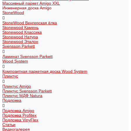
Массивный паркет Amigo XXL
Инженерная доска Amigo
StoneWood
StoneWood Венгерская ёлка
Stonewood Камень
Stonewood Классика
Stonewood Натура
Stonewood Эталон
Svensson Parkett
Ламинат Svensson Parkett
Wood System
Композитная паркетная доска Wood System
Плинтус
Плинтус Amigo
Плинтус Svensson Parkett
Плинтус МДФ Natura
Подложка
Подложка Amigo
Подложка Profitex
Подложка VinyFlex
Статьи
Видеогалерея