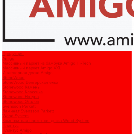
Продукция
Amigo
Массивный паркет из бамбука Amigo Hi-Tech
Массивный паркет Amigo XXL
Инженерная доска Amigo
StoneWood
StoneWood Венгерская ёлка
Stonewood Камень
Stonewood Классика
Stonewood Натура
Stonewood Эталон
Svensson Parkett
Ламинат Svensson Parkett
Wood System
Композитная паркетная доска Wood System
Плинтус
Плинтус Amigo