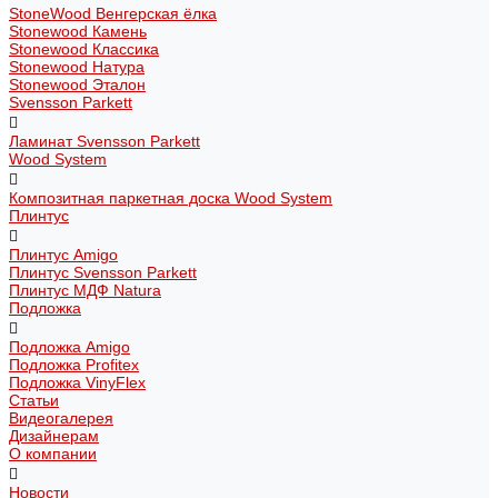
StoneWood Венгерская ёлка
Stonewood Камень
Stonewood Классика
Stonewood Натура
Stonewood Эталон
Svensson Parkett
Ламинат Svensson Parkett
Wood System
Композитная паркетная доска Wood System
Плинтус
Плинтус Amigo
Плинтус Svensson Parkett
Плинтус МДФ Natura
Подложка
Подложка Amigo
Подложка Profitex
Подложка VinyFlex
Статьи
Видеогалерея
Дизайнерам
О компании
Новости