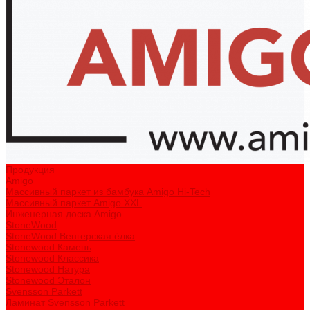
Продукция
Amigo
Массивный паркет из бамбука Amigo Hi-Tech
Массивный паркет Amigo XXL
Инженерная доска Amigo
StoneWood
StoneWood Венгерская ёлка
Stonewood Камень
Stonewood Классика
Stonewood Натура
Stonewood Эталон
Svensson Parkett
Ламинат Svensson Parkett