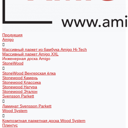
Продукция
Amigo
Массивный паркет из бамбука Amigo Hi-Tech
Массивный паркет Amigo XXL
Инженерная доска Amigo
StoneWood
StoneWood Венгерская ёлка
Stonewood Камень
Stonewood Классика
Stonewood Натура
Stonewood Эталон
Svensson Parkett
Ламинат Svensson Parkett
Wood System
Композитная паркетная доска Wood System
Плинтус