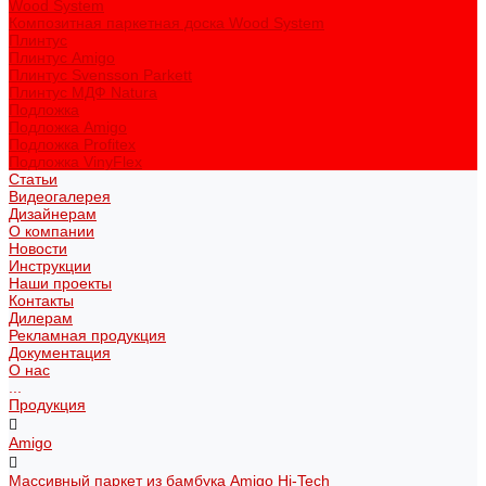
Wood System
Композитная паркетная доска Wood System
Плинтус
Плинтус Amigo
Плинтус Svensson Parkett
Плинтус МДФ Natura
Подложка
Подложка Amigo
Подложка Profitex
Подложка VinyFlex
Статьи
Видеогалерея
Дизайнерам
О компании
Новости
Инструкции
Наши проекты
Контакты
Дилерам
Рекламная продукция
Документация
О нас
...
Продукция
Amigo
Массивный паркет из бамбука Amigo Hi-Tech