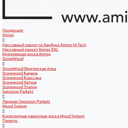
Продукция
Amigo
Массивный паркет из бамбука Amigo Hi-Tech
Массивный паркет Amigo XXL
Инженерная доска Amigo
StoneWood
StoneWood Венгерская ёлка
Stonewood Камень
Stonewood Классика
Stonewood Натура
Stonewood Эталон
Svensson Parkett
Ламинат Svensson Parkett
Wood System
Композитная паркетная доска Wood System
Плинтус