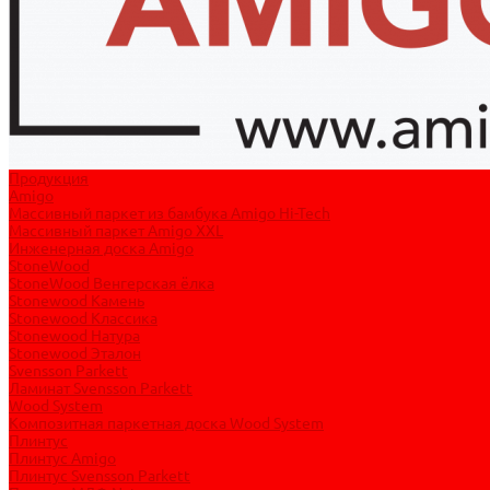
Продукция
Amigo
Массивный паркет из бамбука Amigo Hi-Tech
Массивный паркет Amigo XXL
Инженерная доска Amigo
StoneWood
StoneWood Венгерская ёлка
Stonewood Камень
Stonewood Классика
Stonewood Натура
Stonewood Эталон
Svensson Parkett
Ламинат Svensson Parkett
Wood System
Композитная паркетная доска Wood System
Плинтус
Плинтус Amigo
Плинтус Svensson Parkett