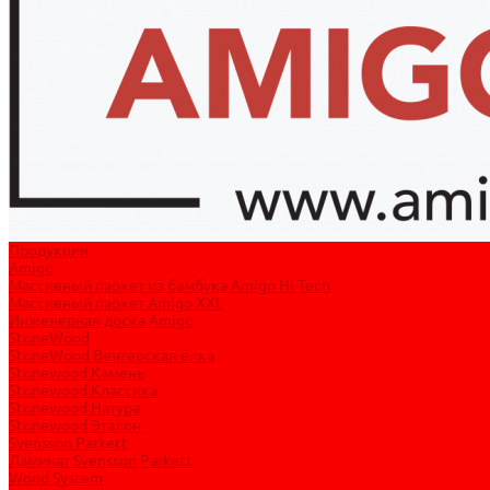
Продукция
Amigo
Массивный паркет из бамбука Amigo Hi-Tech
Массивный паркет Amigo XXL
Инженерная доска Amigo
StoneWood
StoneWood Венгерская ёлка
Stonewood Камень
Stonewood Классика
Stonewood Натура
Stonewood Эталон
Svensson Parkett
Ламинат Svensson Parkett
Wood System