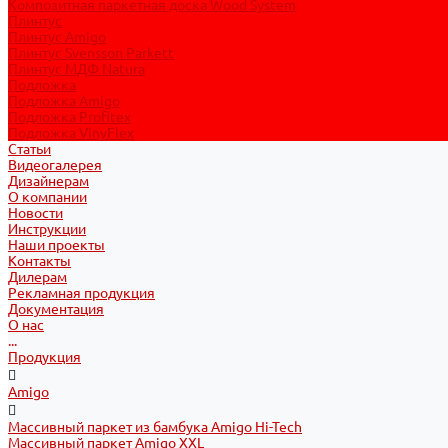
Композитная паркетная доска Wood System
Плинтус
Плинтус Amigo
Плинтус Svensson Parkett
Плинтус МДФ Natura
Подложка
Подложка Amigo
Подложка Profitex
Подложка VinyFlex
Статьи
Видеогалерея
Дизайнерам
О компании
Новости
Инструкции
Наши проекты
Контакты
Дилерам
Рекламная продукция
Документация
О нас
...
Продукция
Amigo
Массивный паркет из бамбука Amigo Hi-Tech
Массивный паркет Amigo XXL