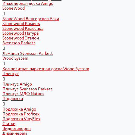
Инженерная доска Amigo
StoneWood
StoneWood Венгерская ёлка
Stonewood Камень
Stonewood Классика
Stonewood Натура
Stonewood Эталон
Svensson Parkett
Ламинат Svensson Parkett
Wood System
Композитная паркетная доска Wood System
Плинтус
Плинтус Amigo
Плинтус Svensson Parkett
Плинтус МДФ Natura
Подложка
Подложка Amigo
Подложка Profitex
Подложка VinyFlex
Статьи
Видеогалерея
Дизайнерам