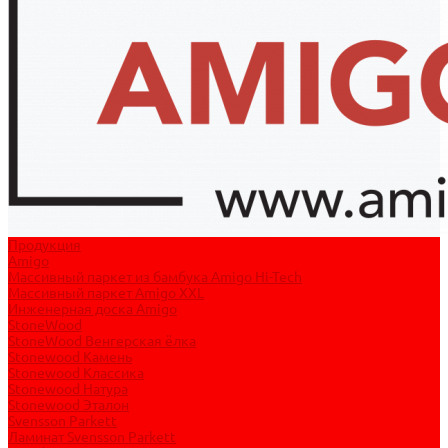
Продукция
Amigo
Массивный паркет из бамбука Amigo Hi-Tech
Массивный паркет Amigo XXL
Инженерная доска Amigo
StoneWood
StoneWood Венгерская ёлка
Stonewood Камень
Stonewood Классика
Stonewood Натура
Stonewood Эталон
Svensson Parkett
Ламинат Svensson Parkett