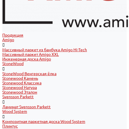
Продукция
Amigo
Массивный паркет из бамбука Amigo Hi-Tech
Массивный паркет Amigo XXL
Инженерная доска Amigo
StoneWood
StoneWood Венгерская ёлка
Stonewood Камень
Stonewood Классика
Stonewood Натура
Stonewood Эталон
Svensson Parkett
Ламинат Svensson Parkett
Wood System
Композитная паркетная доска Wood System
Плинтус