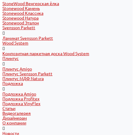
StoneWood Венгерская ёлка
Stonewood Камень
Stonewood Классика
Stonewood Натура
Stonewood Эталон
Svensson Parkett
Ламинат Svensson Parkett
Wood System
Композитная паркетная доска Wood System
Плинтус
Плинтус Amigo
Плинтус Svensson Parkett
Плинтус МДФ Natura
Подложка
Подложка Amigo
Подложка Profitex
Подложка VinyFlex
Статьи
Видеогалерея
Дизайнерам
О компании
Новости