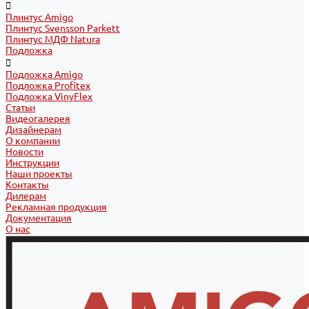
Плинтус Amigo
Плинтус Svensson Parkett
Плинтус МДФ Natura
Подложка
Подложка Amigo
Подложка Profitex
Подложка VinyFlex
Статьи
Видеогалерея
Дизайнерам
О компании
Новости
Инструкции
Наши проекты
Контакты
Дилерам
Рекламная продукция
Документация
О нас