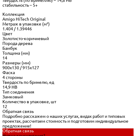
твердость (по Бринеллю) – 14,8 HB
стабильность – 5+
Коллекция
Amigo HiTech Original
Метраж в упаковке (м²)
1.404 / 1.39446
Цвет
Золотисто-коричневый
Порода дерева
Бамбук
Толщина (мм)
14
Размеры (мм)
900х130 / 915х127
Фаска
4 стороны
Твердость по бринелю, ед
14,9 HB
Тип соединения
Замковый
Количество в упаковке, шт
12
Обратная связь
Подробно расскажем о наших услугах, видах работ и типовых
проектах, рассчитаем стоимость и подготовим индивидуальное
предложение!
Обратная связь
Нужна консультация?