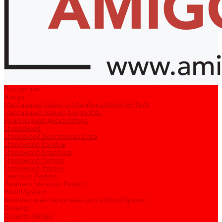
Продукция
Amigo
Массивный паркет из бамбука Amigo Hi-Tech
Массивный паркет Amigo XXL
Инженерная доска Amigo
StoneWood
StoneWood Венгерская ёлка
Stonewood Камень
Stonewood Классика
Stonewood Натура
Stonewood Эталон
Svensson Parkett
Ламинат Svensson Parkett
Wood System
Композитная паркетная доска Wood System
Плинтус
Плинтус Amigo