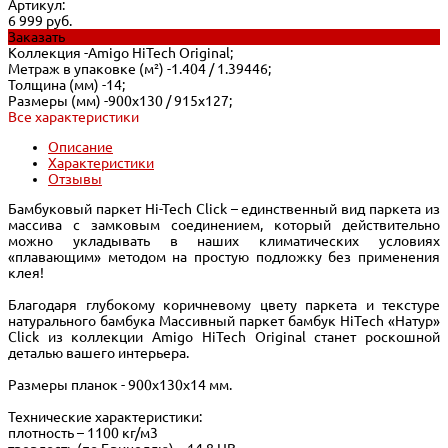
Артикул:
6 999 руб.
Заказать
Коллекция -
Amigo HiTech Original;
Метраж в упаковке (м²) -
1.404 / 1.39446;
Толщина (мм) -
14;
Размеры (мм) -
900х130 / 915х127;
Все характеристики
Описание
Характеристики
Отзывы
Бамбуковый паркет Hi-Tech Click – единственный вид паркета из
массива с замковым соединением, который действительно
можно укладывать в наших климатических условиях
«плавающим» методом на простую подложку без применения
клея!
Благодаря глубокому коричневому цвету паркета и текстуре
натурального бамбука Массивный паркет бамбук HiTech «Натур»
Click из коллекции Amigo HiTech Original станет роскошной
деталью вашего интерьера.
Размеры планок - 900х130х14 мм.
Технические характеристики:
плотность – 1100 кг/м3