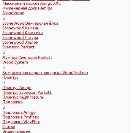
Массивный паркет Amigo XXL
Инженерная доска Amigo
StoneWood
StoneWood Венгерская ёлка
Stonewood Камень
Stonewood Классика
Stonewood Натура
Stonewood Эталон
Svensson Parkett
Ламинат Svensson Parkett
Wood System
Композитная паркетная доска Wood System
Плинтус
Плинтус Amigo
Плинтус Svensson Parkett
Плинтус МДФ Natura
Подложка
Подложка Amigo
Подложка Profitex
Подложка VinyFlex
Статьи
Видеогалерея