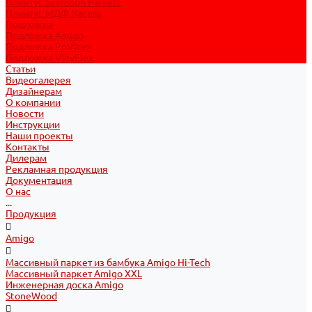
Плинтус Svensson Parkett
Плинтус МДФ Natura
Подложка
Подложка Amigo
Подложка Profitex
Подложка VinyFlex
Статьи
Видеогалерея
Дизайнерам
О компании
Новости
Инструкции
Наши проекты
Контакты
Дилерам
Рекламная продукция
Документация
О нас
...
Продукция
Amigo
Массивный паркет из бамбука Amigo Hi-Tech
Массивный паркет Amigo XXL
Инженерная доска Amigo
StoneWood