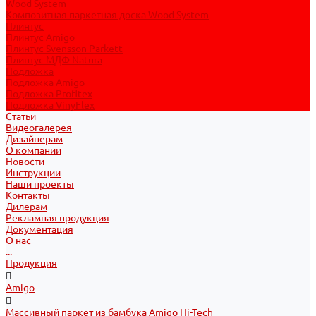
Wood System
Композитная паркетная доска Wood System
Плинтус
Плинтус Amigo
Плинтус Svensson Parkett
Плинтус МДФ Natura
Подложка
Подложка Amigo
Подложка Profitex
Подложка VinyFlex
Статьи
Видеогалерея
Дизайнерам
О компании
Новости
Инструкции
Наши проекты
Контакты
Дилерам
Рекламная продукция
Документация
О нас
...
Продукция
Amigo
Массивный паркет из бамбука Amigo Hi-Tech