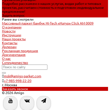
Подробно расскажем о наших услугах, видах работ и типовых
проектах, рассчитаем стоимость и подготовим индивидуальное
предложение!
Задать вопрос
Ранее вы смотрели
Массивный паркет бамбук Hi-Tech «Натур» Click АМ 0009
О компании
Новости
Инструкции
Наши проекты
Контакты
Дилерам
Рекламная продукция
Документация
О нас
Сотрудничество
msk@amigo-parket.com
+7-985-998-22-20
г. Москва
Заказать звонок
© 2026 Amigo