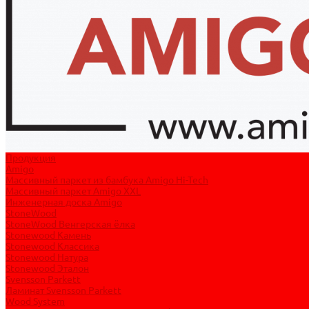
Продукция
Amigo
Массивный паркет из бамбука Amigo Hi-Tech
Массивный паркет Amigo XXL
Инженерная доска Amigo
StoneWood
StoneWood Венгерская ёлка
Stonewood Камень
Stonewood Классика
Stonewood Натура
Stonewood Эталон
Svensson Parkett
Ламинат Svensson Parkett
Wood System