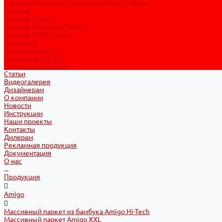
Композитная паркетная доска Wood System
Плинтус
Плинтус Amigo
Плинтус Svensson Parkett
Плинтус МДФ Natura
Подложка
Подложка Amigo
Подложка Profitex
Подложка VinyFlex
Статьи
Видеогалерея
Дизайнерам
О компании
Новости
Инструкции
Наши проекты
Контакты
Дилерам
Рекламная продукция
Документация
О нас
...
Продукция
Amigo
Массивный паркет из бамбука Amigo Hi-Tech
Массивный паркет Amigo XXL