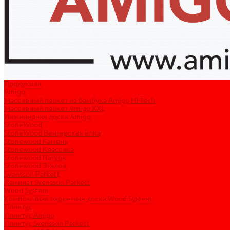
Продукция
Amigo
Массивный паркет из бамбука Amigo Hi-Tech
Массивный паркет Amigo XXL
Инженерная доска Amigo
StoneWood
StoneWood Венгерская ёлка
Stonewood Камень
Stonewood Классика
Stonewood Натура
Stonewood Эталон
Svensson Parkett
Ламинат Svensson Parkett
Wood System
Композитная паркетная доска Wood System
Плинтус
Плинтус Amigo
Плинтус Svensson Parkett