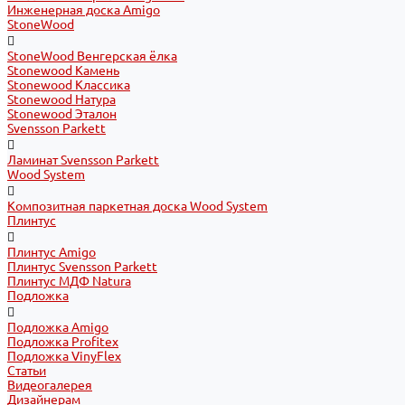
Инженерная доска Amigo
StoneWood
StoneWood Венгерская ёлка
Stonewood Камень
Stonewood Классика
Stonewood Натура
Stonewood Эталон
Svensson Parkett
Ламинат Svensson Parkett
Wood System
Композитная паркетная доска Wood System
Плинтус
Плинтус Amigo
Плинтус Svensson Parkett
Плинтус МДФ Natura
Подложка
Подложка Amigo
Подложка Profitex
Подложка VinyFlex
Статьи
Видеогалерея
Дизайнерам