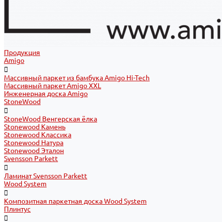
Продукция
Amigo
Массивный паркет из бамбука Amigo Hi-Tech
Массивный паркет Amigo XXL
Инженерная доска Amigo
StoneWood
StoneWood Венгерская ёлка
Stonewood Камень
Stonewood Классика
Stonewood Натура
Stonewood Эталон
Svensson Parkett
Ламинат Svensson Parkett
Wood System
Композитная паркетная доска Wood System
Плинтус