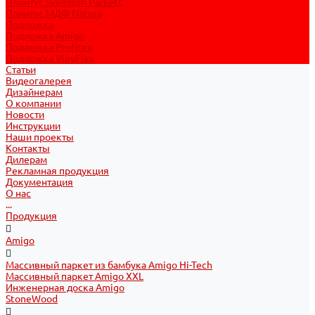
Плинтус Svensson Parkett
Плинтус МДФ Natura
Подложка
Подложка Amigo
Подложка Profitex
Подложка VinyFlex
Статьи
Видеогалерея
Дизайнерам
О компании
Новости
Инструкции
Наши проекты
Контакты
Дилерам
Рекламная продукция
Документация
О нас
...
Продукция
Amigo
Массивный паркет из бамбука Amigo Hi-Tech
Массивный паркет Amigo XXL
Инженерная доска Amigo
StoneWood