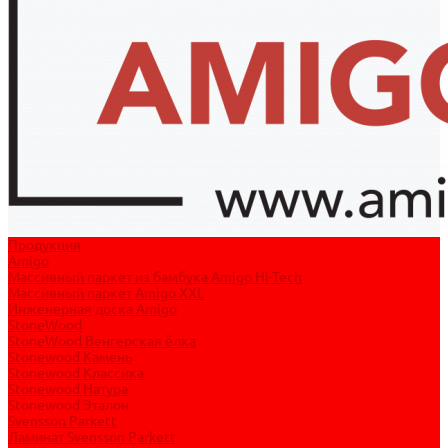
Продукция
Amigo
Массивный паркет из бамбука Amigo Hi-Tech
Массивный паркет Amigo XXL
Инженерная доска Amigo
StoneWood
StoneWood Венгерская ёлка
Stonewood Камень
Stonewood Классика
Stonewood Натура
Stonewood Эталон
Svensson Parkett
Ламинат Svensson Parkett