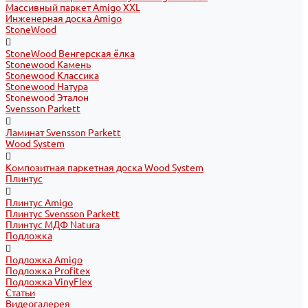
Массивный паркет Amigo XXL
Инженерная доска Amigo
StoneWood
StoneWood Венгерская ёлка
Stonewood Камень
Stonewood Классика
Stonewood Натура
Stonewood Эталон
Svensson Parkett
Ламинат Svensson Parkett
Wood System
Композитная паркетная доска Wood System
Плинтус
Плинтус Amigo
Плинтус Svensson Parkett
Плинтус МДФ Natura
Подложка
Подложка Amigo
Подложка Profitex
Подложка VinyFlex
Статьи
Видеогалерея