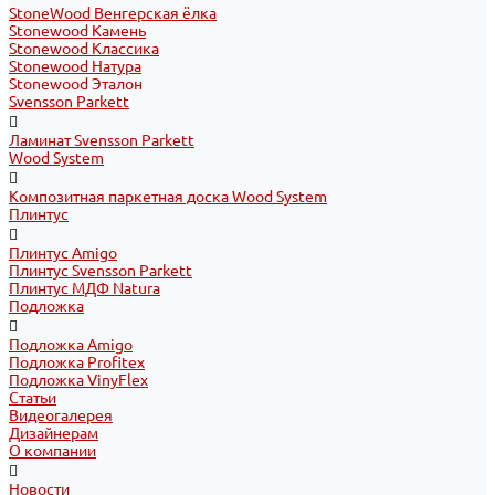
StoneWood Венгерская ёлка
Stonewood Камень
Stonewood Классика
Stonewood Натура
Stonewood Эталон
Svensson Parkett
Ламинат Svensson Parkett
Wood System
Композитная паркетная доска Wood System
Плинтус
Плинтус Amigo
Плинтус Svensson Parkett
Плинтус МДФ Natura
Подложка
Подложка Amigo
Подложка Profitex
Подложка VinyFlex
Статьи
Видеогалерея
Дизайнерам
О компании
Новости