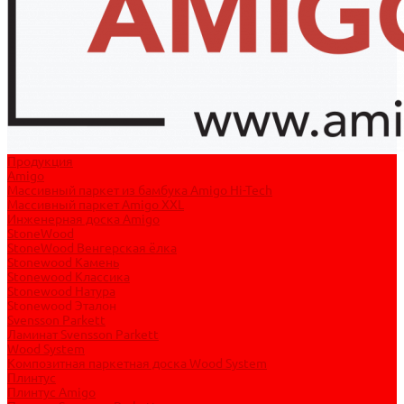
Продукция
Amigo
Массивный паркет из бамбука Amigo Hi-Tech
Массивный паркет Amigo XXL
Инженерная доска Amigo
StoneWood
StoneWood Венгерская ёлка
Stonewood Камень
Stonewood Классика
Stonewood Натура
Stonewood Эталон
Svensson Parkett
Ламинат Svensson Parkett
Wood System
Композитная паркетная доска Wood System
Плинтус
Плинтус Amigo