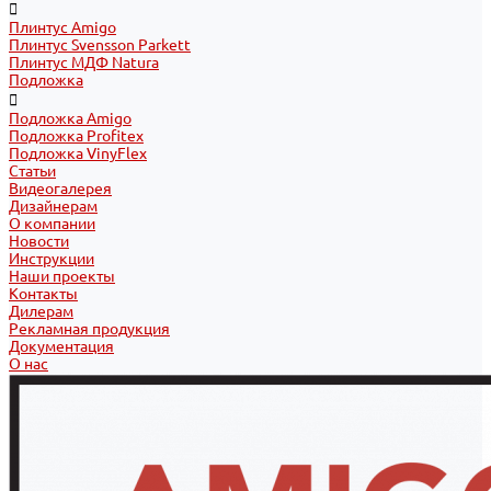
Плинтус Amigo
Плинтус Svensson Parkett
Плинтус МДФ Natura
Подложка
Подложка Amigo
Подложка Profitex
Подложка VinyFlex
Статьи
Видеогалерея
Дизайнерам
О компании
Новости
Инструкции
Наши проекты
Контакты
Дилерам
Рекламная продукция
Документация
О нас