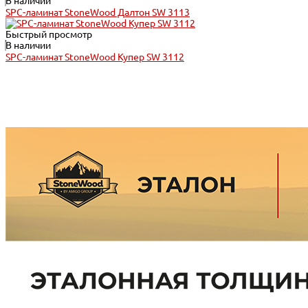
В наличии
SPC-ламинат StoneWood Далтон SW 3113
Быстрый просмотр
В наличии
SPC-ламинат StoneWood Купер SW 3112