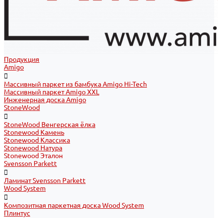
Продукция
Amigo
Массивный паркет из бамбука Amigo Hi-Tech
Массивный паркет Amigo XXL
Инженерная доска Amigo
StoneWood
StoneWood Венгерская ёлка
Stonewood Камень
Stonewood Классика
Stonewood Натура
Stonewood Эталон
Svensson Parkett
Ламинат Svensson Parkett
Wood System
Композитная паркетная доска Wood System
Плинтус