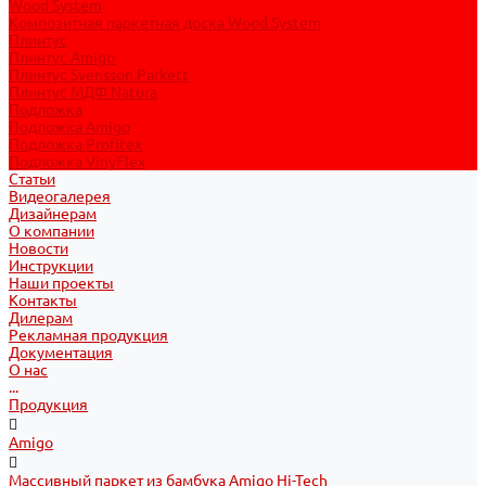
Wood System
Композитная паркетная доска Wood System
Плинтус
Плинтус Amigo
Плинтус Svensson Parkett
Плинтус МДФ Natura
Подложка
Подложка Amigo
Подложка Profitex
Подложка VinyFlex
Статьи
Видеогалерея
Дизайнерам
О компании
Новости
Инструкции
Наши проекты
Контакты
Дилерам
Рекламная продукция
Документация
О нас
...
Продукция
Amigo
Массивный паркет из бамбука Amigo Hi-Tech