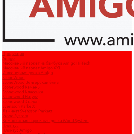
Продукция
Amigo
Массивный паркет из бамбука Amigo Hi-Tech
Массивный паркет Amigo XXL
Инженерная доска Amigo
StoneWood
StoneWood Венгерская ёлка
Stonewood Камень
Stonewood Классика
Stonewood Натура
Stonewood Эталон
Svensson Parkett
Ламинат Svensson Parkett
Wood System
Композитная паркетная доска Wood System
Плинтус
Плинтус Amigo