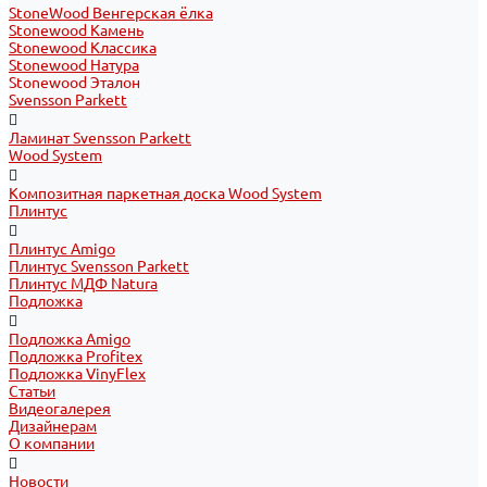
StoneWood Венгерская ёлка
Stonewood Камень
Stonewood Классика
Stonewood Натура
Stonewood Эталон
Svensson Parkett
Ламинат Svensson Parkett
Wood System
Композитная паркетная доска Wood System
Плинтус
Плинтус Amigo
Плинтус Svensson Parkett
Плинтус МДФ Natura
Подложка
Подложка Amigo
Подложка Profitex
Подложка VinyFlex
Статьи
Видеогалерея
Дизайнерам
О компании
Новости