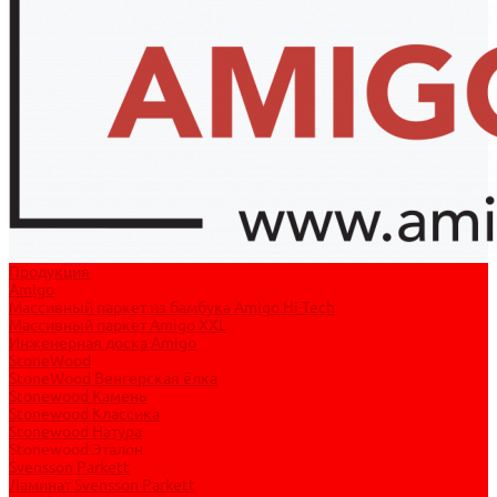
Продукция
Amigo
Массивный паркет из бамбука Amigo Hi-Tech
Массивный паркет Amigo XXL
Инженерная доска Amigo
StoneWood
StoneWood Венгерская ёлка
Stonewood Камень
Stonewood Классика
Stonewood Натура
Stonewood Эталон
Svensson Parkett
Ламинат Svensson Parkett