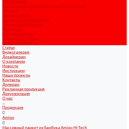
Wood System
Композитная паркетная доска Wood System
Плинтус
Плинтус Amigo
Плинтус Svensson Parkett
Плинтус МДФ Natura
Подложка
Подложка Amigo
Подложка Profitex
Подложка VinyFlex
Статьи
Видеогалерея
Дизайнерам
О компании
Новости
Инструкции
Наши проекты
Контакты
Дилерам
Рекламная продукция
Документация
О нас
...
Продукция
Amigo
Массивный паркет из бамбука Amigo Hi-Tech