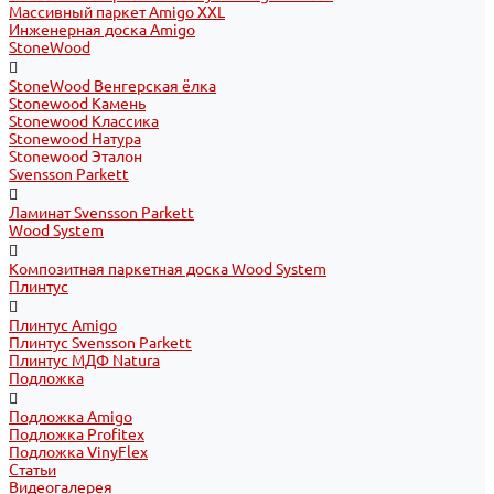
Массивный паркет Amigo XXL
Инженерная доска Amigo
StoneWood
StoneWood Венгерская ёлка
Stonewood Камень
Stonewood Классика
Stonewood Натура
Stonewood Эталон
Svensson Parkett
Ламинат Svensson Parkett
Wood System
Композитная паркетная доска Wood System
Плинтус
Плинтус Amigo
Плинтус Svensson Parkett
Плинтус МДФ Natura
Подложка
Подложка Amigo
Подложка Profitex
Подложка VinyFlex
Статьи
Видеогалерея