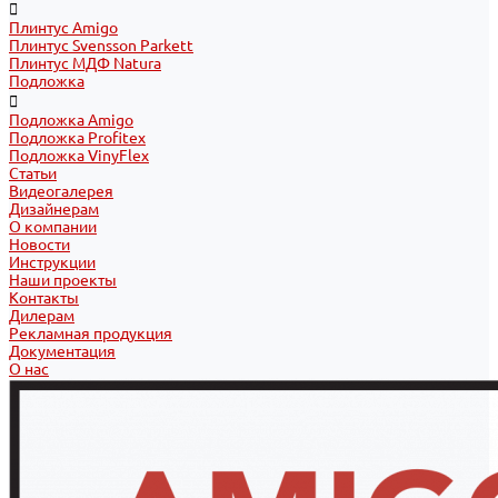
Плинтус Amigo
Плинтус Svensson Parkett
Плинтус МДФ Natura
Подложка
Подложка Amigo
Подложка Profitex
Подложка VinyFlex
Статьи
Видеогалерея
Дизайнерам
О компании
Новости
Инструкции
Наши проекты
Контакты
Дилерам
Рекламная продукция
Документация
О нас