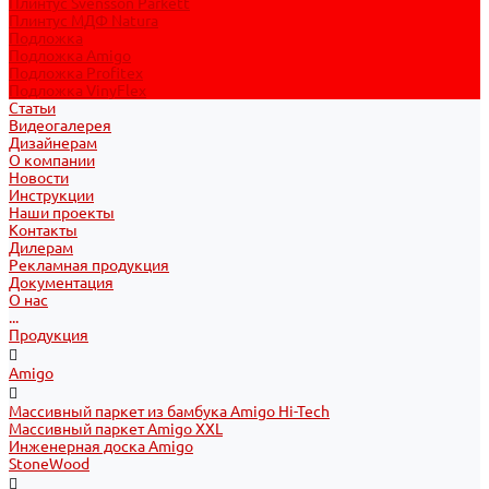
Плинтус Svensson Parkett
Плинтус МДФ Natura
Подложка
Подложка Amigo
Подложка Profitex
Подложка VinyFlex
Статьи
Видеогалерея
Дизайнерам
О компании
Новости
Инструкции
Наши проекты
Контакты
Дилерам
Рекламная продукция
Документация
О нас
...
Продукция
Amigo
Массивный паркет из бамбука Amigo Hi-Tech
Массивный паркет Amigo XXL
Инженерная доска Amigo
StoneWood