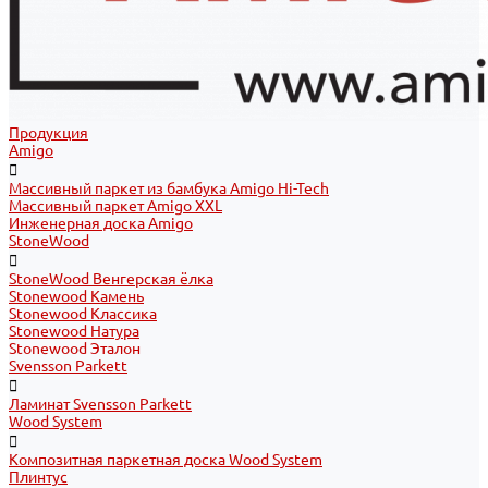
Продукция
Amigo
Массивный паркет из бамбука Amigo Hi-Tech
Массивный паркет Amigo XXL
Инженерная доска Amigo
StoneWood
StoneWood Венгерская ёлка
Stonewood Камень
Stonewood Классика
Stonewood Натура
Stonewood Эталон
Svensson Parkett
Ламинат Svensson Parkett
Wood System
Композитная паркетная доска Wood System
Плинтус