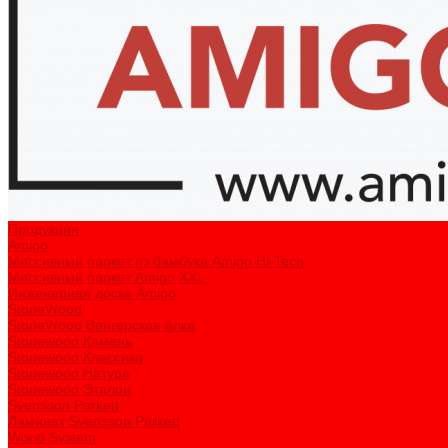
Продукция
Amigo
Массивный паркет из бамбука Amigo Hi-Tech
Массивный паркет Amigo XXL
Инженерная доска Amigo
StoneWood
StoneWood Венгерская ёлка
Stonewood Камень
Stonewood Классика
Stonewood Натура
Stonewood Эталон
Svensson Parkett
Ламинат Svensson Parkett
Wood System