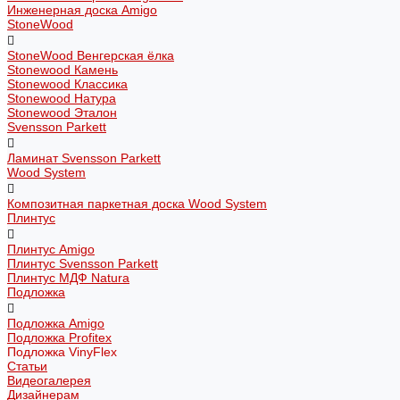
Инженерная доска Amigo
StoneWood
StoneWood Венгерская ёлка
Stonewood Камень
Stonewood Классика
Stonewood Натура
Stonewood Эталон
Svensson Parkett
Ламинат Svensson Parkett
Wood System
Композитная паркетная доска Wood System
Плинтус
Плинтус Amigo
Плинтус Svensson Parkett
Плинтус МДФ Natura
Подложка
Подложка Amigo
Подложка Profitex
Подложка VinyFlex
Статьи
Видеогалерея
Дизайнерам