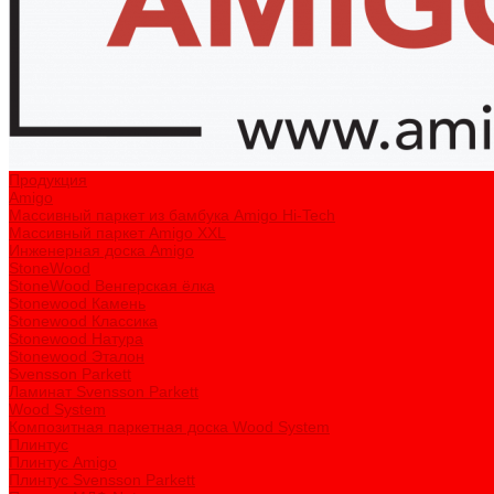
Продукция
Amigo
Массивный паркет из бамбука Amigo Hi-Tech
Массивный паркет Amigo XXL
Инженерная доска Amigo
StoneWood
StoneWood Венгерская ёлка
Stonewood Камень
Stonewood Классика
Stonewood Натура
Stonewood Эталон
Svensson Parkett
Ламинат Svensson Parkett
Wood System
Композитная паркетная доска Wood System
Плинтус
Плинтус Amigo
Плинтус Svensson Parkett