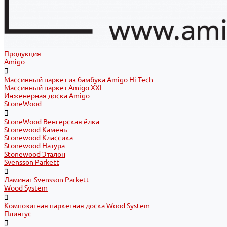
Продукция
Amigo
Массивный паркет из бамбука Amigo Hi-Tech
Массивный паркет Amigo XXL
Инженерная доска Amigo
StoneWood
StoneWood Венгерская ёлка
Stonewood Камень
Stonewood Классика
Stonewood Натура
Stonewood Эталон
Svensson Parkett
Ламинат Svensson Parkett
Wood System
Композитная паркетная доска Wood System
Плинтус