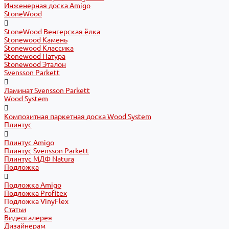
Инженерная доска Amigo
StoneWood
StoneWood Венгерская ёлка
Stonewood Камень
Stonewood Классика
Stonewood Натура
Stonewood Эталон
Svensson Parkett
Ламинат Svensson Parkett
Wood System
Композитная паркетная доска Wood System
Плинтус
Плинтус Amigo
Плинтус Svensson Parkett
Плинтус МДФ Natura
Подложка
Подложка Amigo
Подложка Profitex
Подложка VinyFlex
Статьи
Видеогалерея
Дизайнерам