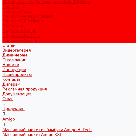
Композитная паркетная доска Wood System
Плинтус
Плинтус Amigo
Плинтус Svensson Parkett
Плинтус МДФ Natura
Подложка
Подложка Amigo
Подложка Profitex
Подложка VinyFlex
Статьи
Видеогалерея
Дизайнерам
О компании
Новости
Инструкции
Наши проекты
Контакты
Дилерам
Рекламная продукция
Документация
О нас
...
Продукция
Amigo
Массивный паркет из бамбука Amigo Hi-Tech
Массивный паркет Amigo XXL