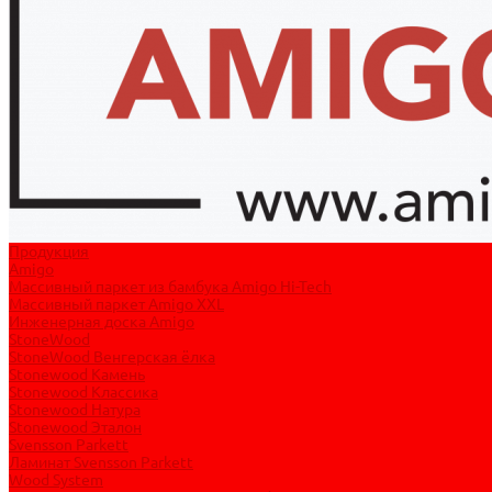
Продукция
Amigo
Массивный паркет из бамбука Amigo Hi-Tech
Массивный паркет Amigo XXL
Инженерная доска Amigo
StoneWood
StoneWood Венгерская ёлка
Stonewood Камень
Stonewood Классика
Stonewood Натура
Stonewood Эталон
Svensson Parkett
Ламинат Svensson Parkett
Wood System