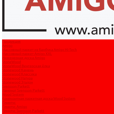
Продукция
Amigo
Массивный паркет из бамбука Amigo Hi-Tech
Массивный паркет Amigo XXL
Инженерная доска Amigo
StoneWood
StoneWood Венгерская ёлка
Stonewood Камень
Stonewood Классика
Stonewood Натура
Stonewood Эталон
Svensson Parkett
Ламинат Svensson Parkett
Wood System
Композитная паркетная доска Wood System
Плинтус
Плинтус Amigo
Плинтус Svensson Parkett