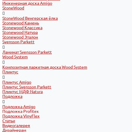
Инженерная доска Amigo
StoneWood
StoneWood Венгерская ёлка
Stonewood Камень
Stonewood Классика
Stonewood Натура
Stonewood Эталон
Svensson Parkett
Ламинат Svensson Parkett
Wood System
Композитная паркетная доска Wood System
Плинтус
Плинтус Amigo
Плинтус Svensson Parkett
Плинтус МДФ Natura
Подложка
Подложка Amigo
Подложка Profitex
Подложка VinyFlex
Статьи
Видеогалерея
Дизайнерам