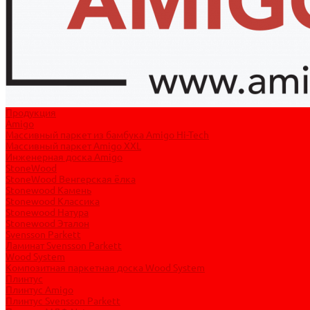
Продукция
Amigo
Массивный паркет из бамбука Amigo Hi-Tech
Массивный паркет Amigo XXL
Инженерная доска Amigo
StoneWood
StoneWood Венгерская ёлка
Stonewood Камень
Stonewood Классика
Stonewood Натура
Stonewood Эталон
Svensson Parkett
Ламинат Svensson Parkett
Wood System
Композитная паркетная доска Wood System
Плинтус
Плинтус Amigo
Плинтус Svensson Parkett