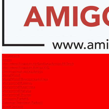
Продукция
Amigo
Массивный паркет из бамбука Amigo Hi-Tech
Массивный паркет Amigo XXL
Инженерная доска Amigo
StoneWood
StoneWood Венгерская ёлка
Stonewood Камень
Stonewood Классика
Stonewood Натура
Stonewood Эталон
Svensson Parkett
Ламинат Svensson Parkett
Wood System