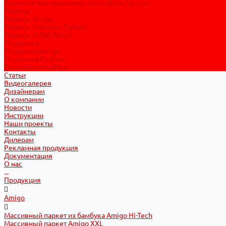
Композитная паркетная доска Wood System
Плинтус
Плинтус Amigo
Плинтус Svensson Parkett
Плинтус МДФ Natura
Подложка
Подложка Amigo
Подложка Profitex
Подложка VinyFlex
Статьи
Видеогалерея
Дизайнерам
О компании
Новости
Инструкции
Наши проекты
Контакты
Дилерам
Рекламная продукция
Документация
О нас
...
Продукция
Amigo
Массивный паркет из бамбука Amigo Hi-Tech
Массивный паркет Amigo XXL