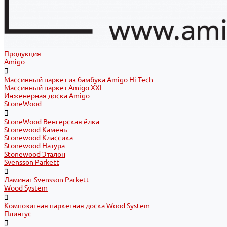
Продукция
Amigo
Массивный паркет из бамбука Amigo Hi-Tech
Массивный паркет Amigo XXL
Инженерная доска Amigo
StoneWood
StoneWood Венгерская ёлка
Stonewood Камень
Stonewood Классика
Stonewood Натура
Stonewood Эталон
Svensson Parkett
Ламинат Svensson Parkett
Wood System
Композитная паркетная доска Wood System
Плинтус