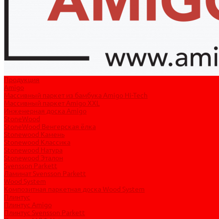
Продукция
Amigo
Массивный паркет из бамбука Amigo Hi-Tech
Массивный паркет Amigo XXL
Инженерная доска Amigo
StoneWood
StoneWood Венгерская ёлка
Stonewood Камень
Stonewood Классика
Stonewood Натура
Stonewood Эталон
Svensson Parkett
Ламинат Svensson Parkett
Wood System
Композитная паркетная доска Wood System
Плинтус
Плинтус Amigo
Плинтус Svensson Parkett