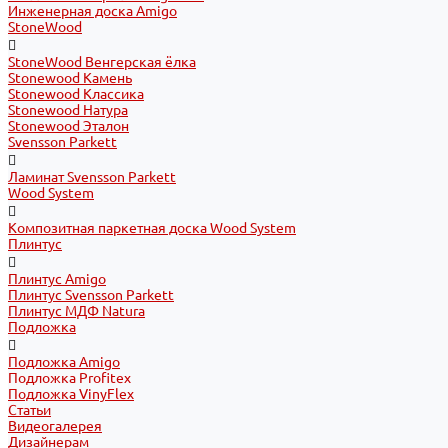
Инженерная доска Amigo
StoneWood
StoneWood Венгерская ёлка
Stonewood Камень
Stonewood Классика
Stonewood Натура
Stonewood Эталон
Svensson Parkett
Ламинат Svensson Parkett
Wood System
Композитная паркетная доска Wood System
Плинтус
Плинтус Amigo
Плинтус Svensson Parkett
Плинтус МДФ Natura
Подложка
Подложка Amigo
Подложка Profitex
Подложка VinyFlex
Статьи
Видеогалерея
Дизайнерам