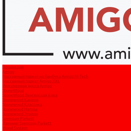
Продукция
Amigo
Массивный паркет из бамбука Amigo Hi-Tech
Массивный паркет Amigo XXL
Инженерная доска Amigo
StoneWood
StoneWood Венгерская ёлка
Stonewood Камень
Stonewood Классика
Stonewood Натура
Stonewood Эталон
Svensson Parkett
Ламинат Svensson Parkett
Wood System