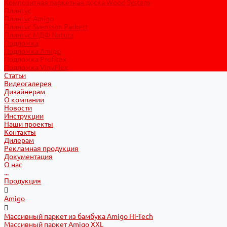
Композитная паркетная доска Wood System
Плинтус
Плинтус Amigo
Плинтус Svensson Parkett
Плинтус МДФ Natura
Подложка
Подложка Amigo
Подложка Profitex
Подложка VinyFlex
Статьи
Видеогалерея
Дизайнерам
О компании
Новости
Инструкции
Наши проекты
Контакты
Дилерам
Рекламная продукция
Документация
О нас
...
Продукция
Amigo
Массивный паркет из бамбука Amigo Hi-Tech
Массивный паркет Amigo XXL