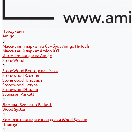
Продукция
Amigo
Массивный паркет из бамбука Amigo Hi-Tech
Массивный паркет Amigo XXL
Инженерная доска Amigo
StoneWood
StoneWood Венгерская ёлка
Stonewood Камень
Stonewood Классика
Stonewood Натура
Stonewood Эталон
Svensson Parkett
Ламинат Svensson Parkett
Wood System
Композитная паркетная доска Wood System
Плинтус