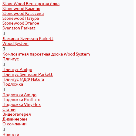
StoneWood Венгерская ёлка
Stonewood Камень
Stonewood Классика
Stonewood Натура
Stonewood Эталон
Svensson Parkett
Ламинат Svensson Parkett
Wood System
Композитная паркетная доска Wood System
Плинтус
Плинтус Amigo
Плинтус Svensson Parkett
Плинтус МДФ Natura
Подложка
Подложка Amigo
Подложка Profitex
Подложка VinyFlex
Статьи
Видеогалерея
Дизайнерам
О компании
Новости