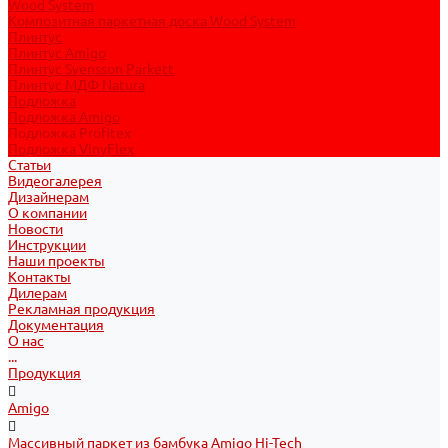
Wood System
Композитная паркетная доска Wood System
Плинтус
Плинтус Amigo
Плинтус Svensson Parkett
Плинтус МДФ Natura
Подложка
Подложка Amigo
Подложка Profitex
Подложка VinyFlex
Статьи
Видеогалерея
Дизайнерам
О компании
Новости
Инструкции
Наши проекты
Контакты
Дилерам
Рекламная продукция
Документация
О нас
...
Продукция
Amigo
Массивный паркет из бамбука Amigo Hi-Tech