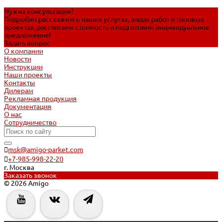
Нужна консультация?
Подробно расскажем о наших услугах, видах работ и типовых
проектах, рассчитаем стоимость и подготовим индивидуальное
предложение!
Задать вопрос
О компании
Новости
Инструкции
Наши проекты
Контакты
Дилерам
Рекламная продукция
Документация
О нас
Сотрудничество
msk@amigo-parket.com
+7-985-998-22-20
г. Москва
Заказать звонок
© 2026 Amigo