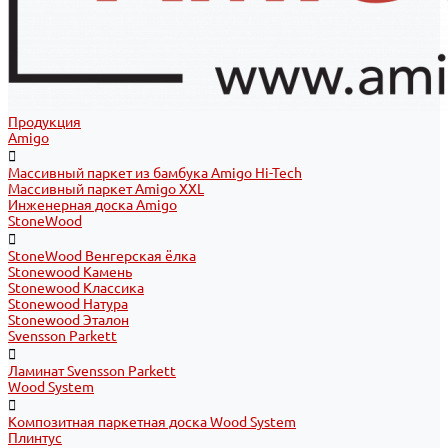
Продукция
Amigo
Массивный паркет из бамбука Amigo Hi-Tech
Массивный паркет Amigo XXL
Инженерная доска Amigo
StoneWood
StoneWood Венгерская ёлка
Stonewood Камень
Stonewood Классика
Stonewood Натура
Stonewood Эталон
Svensson Parkett
Ламинат Svensson Parkett
Wood System
Композитная паркетная доска Wood System
Плинтус