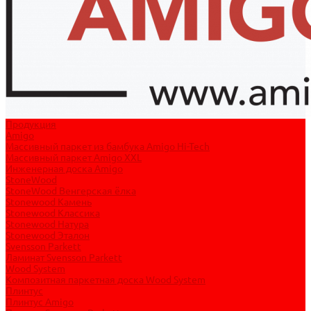
Продукция
Amigo
Массивный паркет из бамбука Amigo Hi-Tech
Массивный паркет Amigo XXL
Инженерная доска Amigo
StoneWood
StoneWood Венгерская ёлка
Stonewood Камень
Stonewood Классика
Stonewood Натура
Stonewood Эталон
Svensson Parkett
Ламинат Svensson Parkett
Wood System
Композитная паркетная доска Wood System
Плинтус
Плинтус Amigo