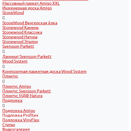
Массивный паркет Amigo XXL
Инженерная доска Amigo
StoneWood
StoneWood Венгерская ёлка
Stonewood Камень
Stonewood Классика
Stonewood Натура
Stonewood Эталон
Svensson Parkett
Ламинат Svensson Parkett
Wood System
Композитная паркетная доска Wood System
Плинтус
Плинтус Amigo
Плинтус Svensson Parkett
Плинтус МДФ Natura
Подложка
Подложка Amigo
Подложка Profitex
Подложка VinyFlex
Статьи
Видеогалерея