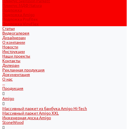
Плинтус Svensson Parkett
Плинтус МДФ Natura
Подложка
Подложка Amigo
Подложка Profitex
Подложка VinyFlex
Статьи
Видеогалерея
Дизайнерам
О компании
Новости
Инструкции
Наши проекты
Контакты
Дилерам
Рекламная продукция
Документация
О нас
...
Продукция
Amigo
Массивный паркет из бамбука Amigo Hi-Tech
Массивный паркет Amigo XXL
Инженерная доска Amigo
StoneWood