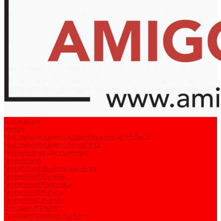
Продукция
Amigo
Массивный паркет из бамбука Amigo Hi-Tech
Массивный паркет Amigo XXL
Инженерная доска Amigo
StoneWood
StoneWood Венгерская ёлка
Stonewood Камень
Stonewood Классика
Stonewood Натура
Stonewood Эталон
Svensson Parkett
Ламинат Svensson Parkett