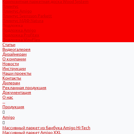
Композитная паркетная доска Wood System
Плинтус
Плинтус Amigo
Плинтус Svensson Parkett
Плинтус МДФ Natura
Подложка
Подложка Amigo
Подложка Profitex
Подложка VinyFlex
Статьи
Видеогалерея
Дизайнерам
О компании
Новости
Инструкции
Наши проекты
Контакты
Дилерам
Рекламная продукция
Документация
О нас
...
Продукция
Amigo
Массивный паркет из бамбука Amigo Hi-Tech
Массивный паркет Amigo XXL