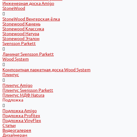
Инженерная доска Amigo
StoneWood
StoneWood Венгерская ёлка
Stonewood Камень
Stonewood Классика
Stonewood Натура
Stonewood Эталон
Svensson Parkett
Ламинат Svensson Parkett
Wood System
Композитная паркетная доска Wood System
Плинтус
Плинтус Amigo
Плинтус Svensson Parkett
Плинтус МДФ Natura
Подложка
Подложка Amigo
Подложка Profitex
Подложка VinyFlex
Статьи
Видеогалерея
Дизайнерам