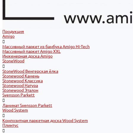
Продукция
Amigo
Массивный паркет из бамбука Amigo Hi-Tech
Массивный паркет Amigo XXL
Инженерная доска Amigo
StoneWood
StoneWood Венгерская ёлка
Stonewood Камень
Stonewood Классика
Stonewood Натура
Stonewood Эталон
Svensson Parkett
Ламинат Svensson Parkett
Wood System
Композитная паркетная доска Wood System
Плинтус