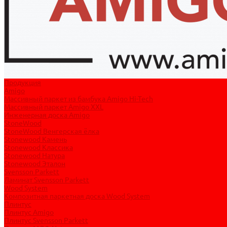
Продукция
Amigo
Массивный паркет из бамбука Amigo Hi-Tech
Массивный паркет Amigo XXL
Инженерная доска Amigo
StoneWood
StoneWood Венгерская ёлка
Stonewood Камень
Stonewood Классика
Stonewood Натура
Stonewood Эталон
Svensson Parkett
Ламинат Svensson Parkett
Wood System
Композитная паркетная доска Wood System
Плинтус
Плинтус Amigo
Плинтус Svensson Parkett