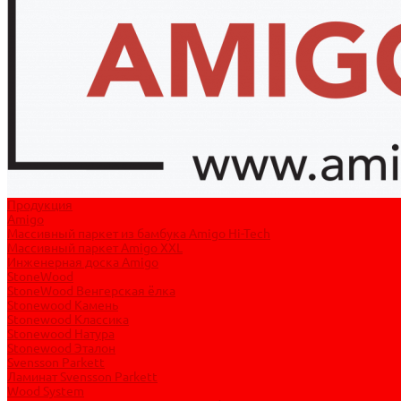
Продукция
Amigo
Массивный паркет из бамбука Amigo Hi-Tech
Массивный паркет Amigo XXL
Инженерная доска Amigo
StoneWood
StoneWood Венгерская ёлка
Stonewood Камень
Stonewood Классика
Stonewood Натура
Stonewood Эталон
Svensson Parkett
Ламинат Svensson Parkett
Wood System