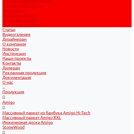
Плинтус Svensson Parkett
Плинтус МДФ Natura
Подложка
Подложка Amigo
Подложка Profitex
Подложка VinyFlex
Статьи
Видеогалерея
Дизайнерам
О компании
Новости
Инструкции
Наши проекты
Контакты
Дилерам
Рекламная продукция
Документация
О нас
...
Продукция
Amigo
Массивный паркет из бамбука Amigo Hi-Tech
Массивный паркет Amigo XXL
Инженерная доска Amigo
StoneWood