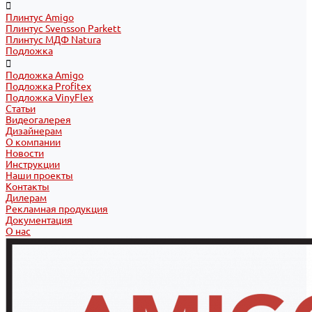
Плинтус Amigo
Плинтус Svensson Parkett
Плинтус МДФ Natura
Подложка
Подложка Amigo
Подложка Profitex
Подложка VinyFlex
Статьи
Видеогалерея
Дизайнерам
О компании
Новости
Инструкции
Наши проекты
Контакты
Дилерам
Рекламная продукция
Документация
О нас