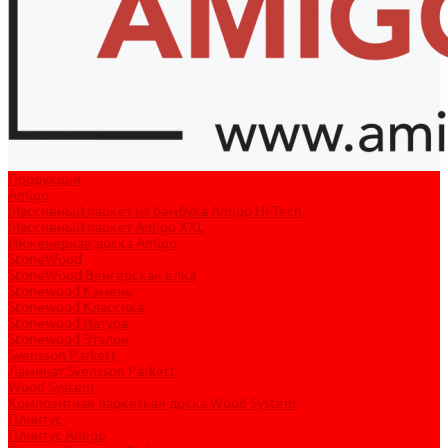
Продукция
Amigo
Массивный паркет из бамбука Amigo Hi-Tech
Массивный паркет Amigo XXL
Инженерная доска Amigo
StoneWood
StoneWood Венгерская ёлка
Stonewood Камень
Stonewood Классика
Stonewood Натура
Stonewood Эталон
Svensson Parkett
Ламинат Svensson Parkett
Wood System
Композитная паркетная доска Wood System
Плинтус
Плинтус Amigo