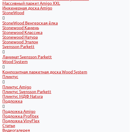
Массивный паркет Amigo XXL
Инженерная доска Amigo
StoneWood
StoneWood Венгерская ёлка
Stonewood Камень
Stonewood Классика
Stonewood Натура
Stonewood Эталон
Svensson Parkett
Ламинат Svensson Parkett
Wood System
Композитная паркетная доска Wood System
Плинтус
Плинтус Amigo
Плинтус Svensson Parkett
Плинтус МДФ Natura
Подложка
Подложка Amigo
Подложка Profitex
Подложка VinyFlex
Статьи
Видеогалерея