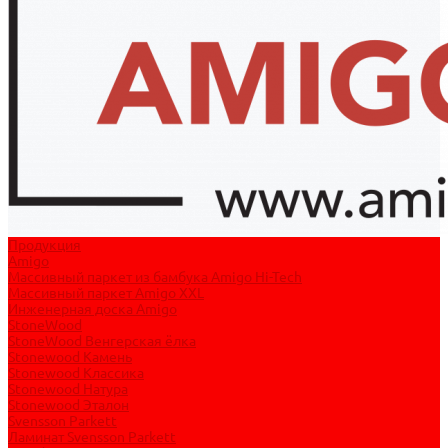
Продукция
Amigo
Массивный паркет из бамбука Amigo Hi-Tech
Массивный паркет Amigo XXL
Инженерная доска Amigo
StoneWood
StoneWood Венгерская ёлка
Stonewood Камень
Stonewood Классика
Stonewood Натура
Stonewood Эталон
Svensson Parkett
Ламинат Svensson Parkett