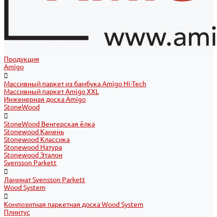
Продукция
Amigo
Массивный паркет из бамбука Amigo Hi-Tech
Массивный паркет Amigo XXL
Инженерная доска Amigo
StoneWood
StoneWood Венгерская ёлка
Stonewood Камень
Stonewood Классика
Stonewood Натура
Stonewood Эталон
Svensson Parkett
Ламинат Svensson Parkett
Wood System
Композитная паркетная доска Wood System
Плинтус