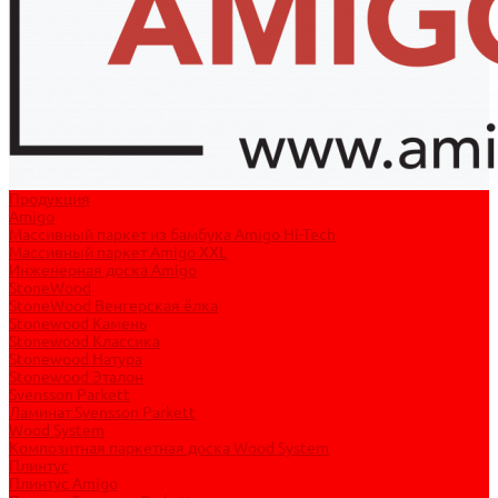
Продукция
Amigo
Массивный паркет из бамбука Amigo Hi-Tech
Массивный паркет Amigo XXL
Инженерная доска Amigo
StoneWood
StoneWood Венгерская ёлка
Stonewood Камень
Stonewood Классика
Stonewood Натура
Stonewood Эталон
Svensson Parkett
Ламинат Svensson Parkett
Wood System
Композитная паркетная доска Wood System
Плинтус
Плинтус Amigo