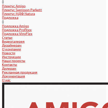
Плинтус Amigo
Плинтус Svensson Parkett
Плинтус МДФ Natura
Подложка
Подложка Amigo
Подложка Profitex
Подложка VinyFlex
Статьи
Видеогалерея
Дизайнерам
О компании
Новости
Инструкции
Наши проекты
Контакты
Дилерам
Рекламная продукция
Документация
О нас