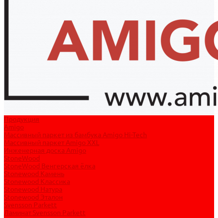
Продукция
Amigo
Массивный паркет из бамбука Amigo Hi-Tech
Массивный паркет Amigo XXL
Инженерная доска Amigo
StoneWood
StoneWood Венгерская ёлка
Stonewood Камень
Stonewood Классика
Stonewood Натура
Stonewood Эталон
Svensson Parkett
Ламинат Svensson Parkett