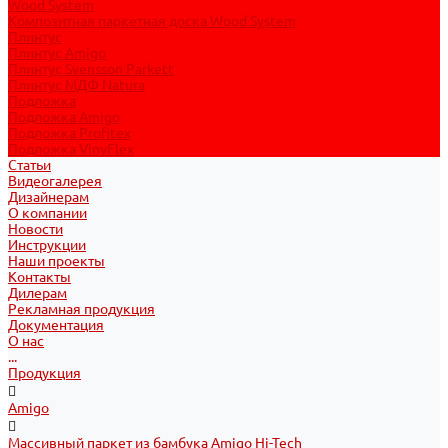
Wood System
Композитная паркетная доска Wood System
Плинтус
Плинтус Amigo
Плинтус Svensson Parkett
Плинтус МДФ Natura
Подложка
Подложка Amigo
Подложка Profitex
Подложка VinyFlex
Статьи
Видеогалерея
Дизайнерам
О компании
Новости
Инструкции
Наши проекты
Контакты
Дилерам
Рекламная продукция
Документация
О нас
...
Продукция
Amigo
Массивный паркет из бамбука Amigo Hi-Tech