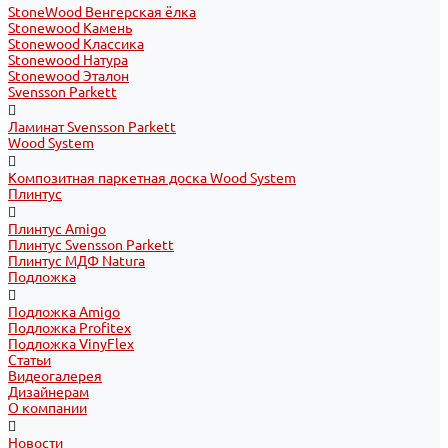
StoneWood Венгерская ёлка
Stonewood Камень
Stonewood Классика
Stonewood Натура
Stonewood Эталон
Svensson Parkett
Ламинат Svensson Parkett
Wood System
Композитная паркетная доска Wood System
Плинтус
Плинтус Amigo
Плинтус Svensson Parkett
Плинтус МДФ Natura
Подложка
Подложка Amigo
Подложка Profitex
Подложка VinyFlex
Статьи
Видеогалерея
Дизайнерам
О компании
Новости