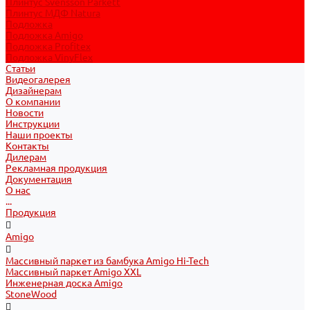
Плинтус Svensson Parkett
Плинтус МДФ Natura
Подложка
Подложка Amigo
Подложка Profitex
Подложка VinyFlex
Статьи
Видеогалерея
Дизайнерам
О компании
Новости
Инструкции
Наши проекты
Контакты
Дилерам
Рекламная продукция
Документация
О нас
...
Продукция
Amigo
Массивный паркет из бамбука Amigo Hi-Tech
Массивный паркет Amigo XXL
Инженерная доска Amigo
StoneWood