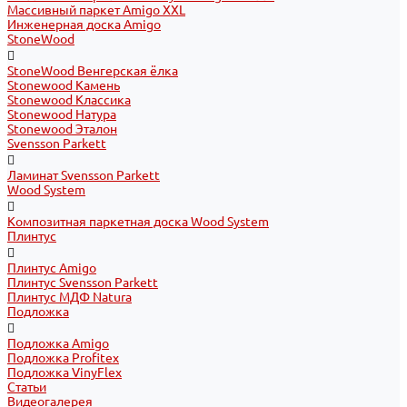
Массивный паркет Amigo XXL
Инженерная доска Amigo
StoneWood
StoneWood Венгерская ёлка
Stonewood Камень
Stonewood Классика
Stonewood Натура
Stonewood Эталон
Svensson Parkett
Ламинат Svensson Parkett
Wood System
Композитная паркетная доска Wood System
Плинтус
Плинтус Amigo
Плинтус Svensson Parkett
Плинтус МДФ Natura
Подложка
Подложка Amigo
Подложка Profitex
Подложка VinyFlex
Статьи
Видеогалерея