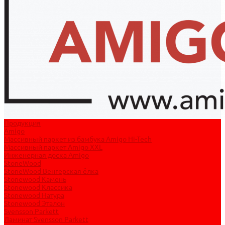
Продукция
Amigo
Массивный паркет из бамбука Amigo Hi-Tech
Массивный паркет Amigo XXL
Инженерная доска Amigo
StoneWood
StoneWood Венгерская ёлка
Stonewood Камень
Stonewood Классика
Stonewood Натура
Stonewood Эталон
Svensson Parkett
Ламинат Svensson Parkett