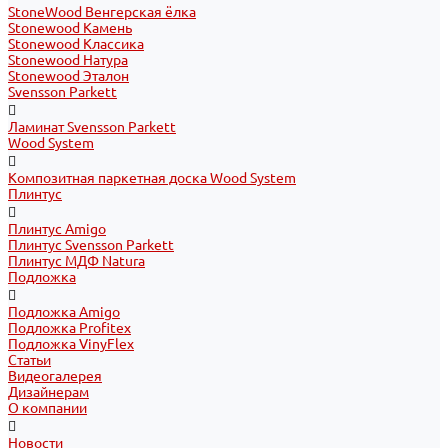
StoneWood Венгерская ёлка
Stonewood Камень
Stonewood Классика
Stonewood Натура
Stonewood Эталон
Svensson Parkett
Ламинат Svensson Parkett
Wood System
Композитная паркетная доска Wood System
Плинтус
Плинтус Amigo
Плинтус Svensson Parkett
Плинтус МДФ Natura
Подложка
Подложка Amigo
Подложка Profitex
Подложка VinyFlex
Статьи
Видеогалерея
Дизайнерам
О компании
Новости