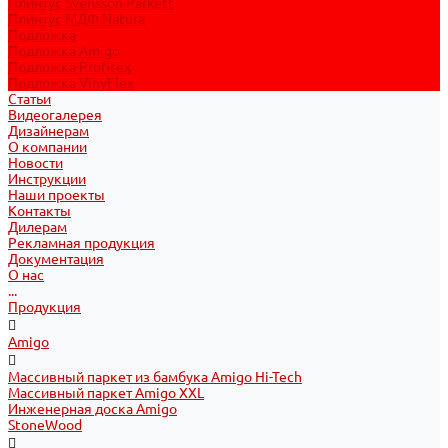
Плинтус Svensson Parkett
Плинтус МДФ Natura
Подложка
Подложка Amigo
Подложка Profitex
Подложка VinyFlex
Статьи
Видеогалерея
Дизайнерам
О компании
Новости
Инструкции
Наши проекты
Контакты
Дилерам
Рекламная продукция
Документация
О нас
...
Продукция
Amigo
Массивный паркет из бамбука Amigo Hi-Tech
Массивный паркет Amigo XXL
Инженерная доска Amigo
StoneWood