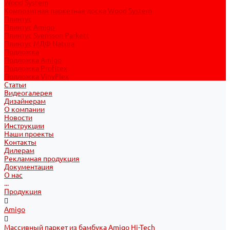
Wood System
Композитная паркетная доска Wood System
Плинтус
Плинтус Amigo
Плинтус Svensson Parkett
Плинтус МДФ Natura
Подложка
Подложка Amigo
Подложка Profitex
Подложка VinyFlex
Статьи
Видеогалерея
Дизайнерам
О компании
Новости
Инструкции
Наши проекты
Контакты
Дилерам
Рекламная продукция
Документация
О нас
...
Продукция
Amigo
Массивный паркет из бамбука Amigo Hi-Tech