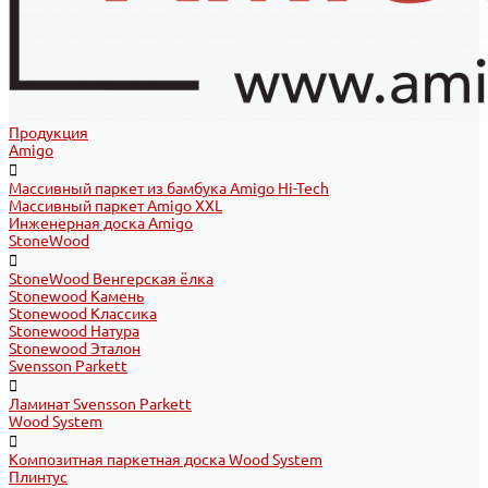
Продукция
Amigo
Массивный паркет из бамбука Amigo Hi-Tech
Массивный паркет Amigo XXL
Инженерная доска Amigo
StoneWood
StoneWood Венгерская ёлка
Stonewood Камень
Stonewood Классика
Stonewood Натура
Stonewood Эталон
Svensson Parkett
Ламинат Svensson Parkett
Wood System
Композитная паркетная доска Wood System
Плинтус