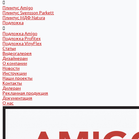
Плинтус Amigo
Плинтус Svensson Parkett
Плинтус МДФ Natura
Подложка
Подложка Amigo
Подложка Profitex
Подложка VinyFlex
Статьи
Видеогалерея
Дизайнерам
О компании
Новости
Инструкции
Наши проекты
Контакты
Дилерам
Рекламная продукция
Документация
О нас