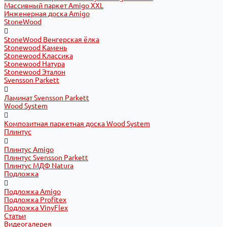
Массивный паркет Amigo XXL
Инженерная доска Amigo
StoneWood
StoneWood Венгерская ёлка
Stonewood Камень
Stonewood Классика
Stonewood Натура
Stonewood Эталон
Svensson Parkett
Ламинат Svensson Parkett
Wood System
Композитная паркетная доска Wood System
Плинтус
Плинтус Amigo
Плинтус Svensson Parkett
Плинтус МДФ Natura
Подложка
Подложка Amigo
Подложка Profitex
Подложка VinyFlex
Статьи
Видеогалерея