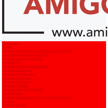
Продукция
Amigo
Массивный паркет из бамбука Amigo Hi-Tech
Массивный паркет Amigo XXL
Инженерная доска Amigo
StoneWood
StoneWood Венгерская ёлка
Stonewood Камень
Stonewood Классика
Stonewood Натура
Stonewood Эталон
Svensson Parkett
Ламинат Svensson Parkett
Wood System
Композитная паркетная доска Wood System
Плинтус
Плинтус Amigo