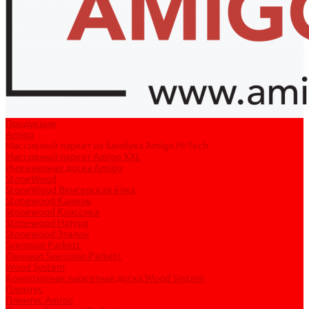
Продукция
Amigo
Массивный паркет из бамбука Amigo Hi-Tech
Массивный паркет Amigo XXL
Инженерная доска Amigo
StoneWood
StoneWood Венгерская ёлка
Stonewood Камень
Stonewood Классика
Stonewood Натура
Stonewood Эталон
Svensson Parkett
Ламинат Svensson Parkett
Wood System
Композитная паркетная доска Wood System
Плинтус
Плинтус Amigo