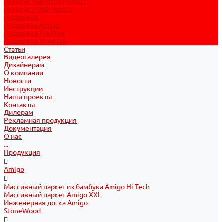
Плинтус Svensson Parkett
Плинтус МДФ Natura
Подложка
Подложка Amigo
Подложка Profitex
Подложка VinyFlex
Статьи
Видеогалерея
Дизайнерам
О компании
Новости
Инструкции
Наши проекты
Контакты
Дилерам
Рекламная продукция
Документация
О нас
...
Продукция
Amigo
Массивный паркет из бамбука Amigo Hi-Tech
Массивный паркет Amigo XXL
Инженерная доска Amigo
StoneWood