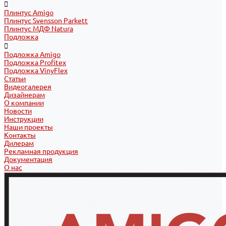
Плинтус Amigo
Плинтус Svensson Parkett
Плинтус МДФ Natura
Подложка
Подложка Amigo
Подложка Profitex
Подложка VinyFlex
Статьи
Видеогалерея
Дизайнерам
О компании
Новости
Инструкции
Наши проекты
Контакты
Дилерам
Рекламная продукция
Документация
О нас