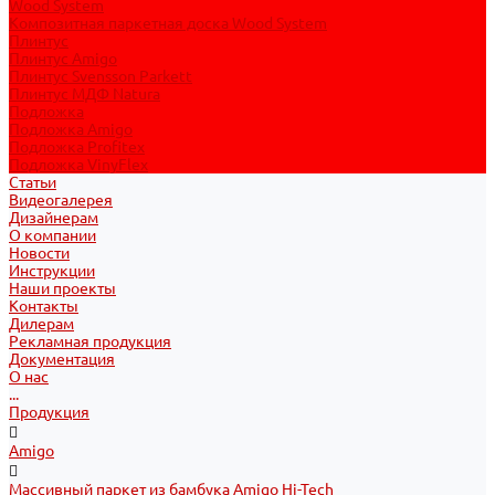
Wood System
Композитная паркетная доска Wood System
Плинтус
Плинтус Amigo
Плинтус Svensson Parkett
Плинтус МДФ Natura
Подложка
Подложка Amigo
Подложка Profitex
Подложка VinyFlex
Статьи
Видеогалерея
Дизайнерам
О компании
Новости
Инструкции
Наши проекты
Контакты
Дилерам
Рекламная продукция
Документация
О нас
...
Продукция
Amigo
Массивный паркет из бамбука Amigo Hi-Tech