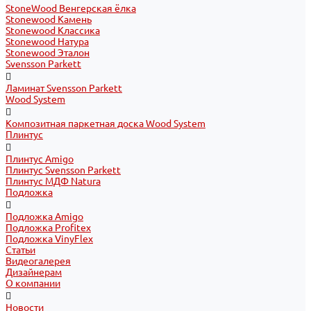
StoneWood Венгерская ёлка
Stonewood Камень
Stonewood Классика
Stonewood Натура
Stonewood Эталон
Svensson Parkett
Ламинат Svensson Parkett
Wood System
Композитная паркетная доска Wood System
Плинтус
Плинтус Amigo
Плинтус Svensson Parkett
Плинтус МДФ Natura
Подложка
Подложка Amigo
Подложка Profitex
Подложка VinyFlex
Статьи
Видеогалерея
Дизайнерам
О компании
Новости