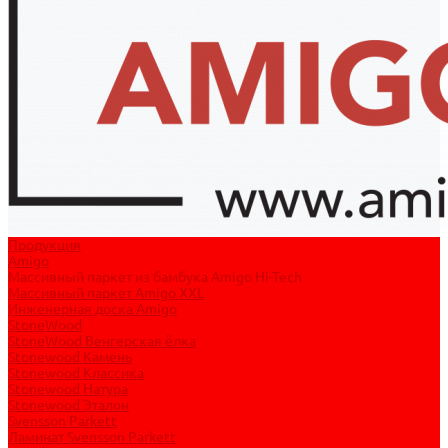
Продукция
Amigo
Массивный паркет из бамбука Amigo Hi-Tech
Массивный паркет Amigo XXL
Инженерная доска Amigo
StoneWood
StoneWood Венгерская ёлка
Stonewood Камень
Stonewood Классика
Stonewood Натура
Stonewood Эталон
Svensson Parkett
Ламинат Svensson Parkett