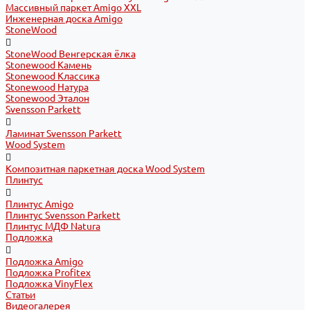
Массивный паркет Amigo XXL
Инженерная доска Amigo
StoneWood
StoneWood Венгерская ёлка
Stonewood Камень
Stonewood Классика
Stonewood Натура
Stonewood Эталон
Svensson Parkett
Ламинат Svensson Parkett
Wood System
Композитная паркетная доска Wood System
Плинтус
Плинтус Amigo
Плинтус Svensson Parkett
Плинтус МДФ Natura
Подложка
Подложка Amigo
Подложка Profitex
Подложка VinyFlex
Статьи
Видеогалерея