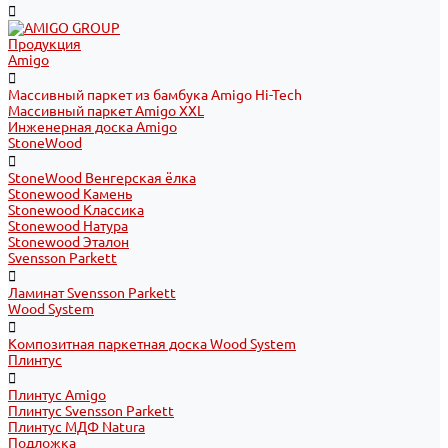
Продукция
Amigo
Массивный паркет из бамбука Amigo Hi-Tech
Массивный паркет Amigo XXL
Инженерная доска Amigo
StoneWood
StoneWood Венгерская ёлка
Stonewood Камень
Stonewood Классика
Stonewood Натура
Stonewood Эталон
Svensson Parkett
Ламинат Svensson Parkett
Wood System
Композитная паркетная доска Wood System
Плинтус
Плинтус Amigo
Плинтус Svensson Parkett
Плинтус МДФ Natura
Подложка