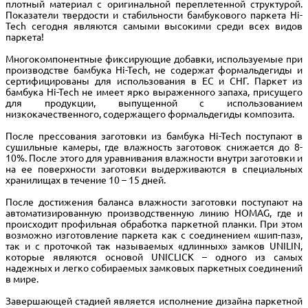
плотный материал с оригинальной переплетенной структурой.
Показатели твердости и стабильности бамбукового паркета Hi-
Tech сегодня являются самыми высокими среди всех видов
паркета!
Многокомпонентные фиксирующие добавки, используемые при
производстве бамбука Hi-Tech, не содержат формальдегиды и
сертифицированы для использования в ЕС и СНГ. Паркет из
бамбука Hi-Tech не имеет ярко выраженного запаха, присущего
для продукции, выпущенной с использованием
низкокачественного, содержащего формальдегиды композита.
После прессования заготовки из бамбука Hi-Tech поступают в
сушильные камеры, где влажность заготовок снижается до 8-
10%. После этого для уравнивания влажности внутри заготовки и
на ее поверхности заготовки выдерживаются в специальных
хранилищах в течение 10 – 15 дней.
После достижения баланса влажности заготовки поступают на
автоматизированную производственную линию HOMAG, где и
происходит профильная обработка паркетной планки. При этом
возможно изготовление паркета как с соединением «шип-паз»,
так и с проточкой так называемых «длинных» замков UNILIN,
которые являются основой UNICLICK – одного из самых
надежных и легко собираемых замковых паркетных соединений
в мире.
Завершающей стадией является исполнение дизайна паркетной