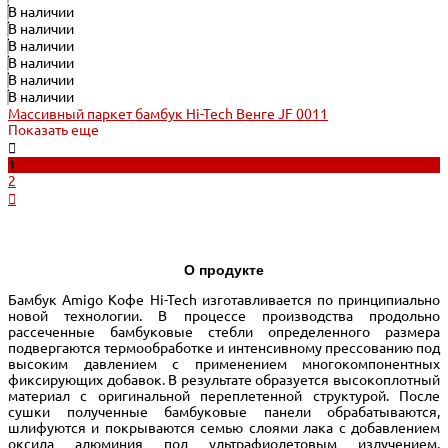
В наличии
В наличии
В наличии
В наличии
В наличии
В наличии
Массивный паркет бамбук Hi-Tech Венге JF 0011
Показать еще
1
2
О продукте
Бамбук Amigo Кофе Hi-Tech изготавливается по принципиально
новой технологии. В процессе производства продольно
рассеченные бамбуковые стебли определенного размера
подвергаются термообработке и интенсивному прессованию под
высоким давлением с применением многокомпонентных
фиксирующих добавок. В результате образуется высокоплотный
материал с оригинальной переплетенной структурой. После
сушки полученные бамбуковые панели обрабатываются,
шлифуются и покрываются семью слоями лака с добавлением
оксида алюминия под ультрафиолетовым излучением.