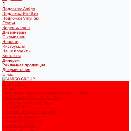
Подложка Amigo
Подложка Profitex
Подложка VinyFlex
Статьи
Видеогалерея
Дизайнерам
О компании
Новости
Инструкции
Наши проекты
Контакты
Дилерам
Рекламная продукция
Документация
О нас
Продукция
Amigo
Массивный паркет из бамбука Amigo Hi-Tech
Массивный паркет Amigo XXL
Инженерная доска Amigo
StoneWood
StoneWood Венгерская ёлка
Stonewood Камень
Stonewood Классика
Stonewood Натура
Stonewood Эталон