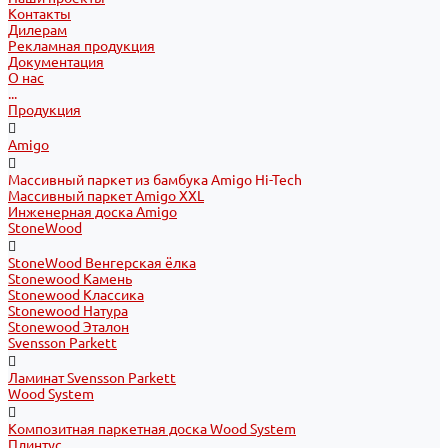
Контакты
Дилерам
Рекламная продукция
Документация
О нас
...
Продукция
Amigo
Массивный паркет из бамбука Amigo Hi-Tech
Массивный паркет Amigo XXL
Инженерная доска Amigo
StoneWood
StoneWood Венгерская ёлка
Stonewood Камень
Stonewood Классика
Stonewood Натура
Stonewood Эталон
Svensson Parkett
Ламинат Svensson Parkett
Wood System
Композитная паркетная доска Wood System
Плинтус