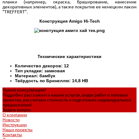
планки (например, окраска, браширование, нанесение
декоративных элементов), а также покрытие ее немецким лаком
“TREFFERT”.
Конструкция Amigo Hi-Tech
Технические характеристики
Количество декоров: 12
Тип укладки: замковая
Материал: бамбук
Твёрдость по Бринеллю: 14,8 HB
Нужна консультация?
Подробно расскажем о наших услугах, видах работ и типовых
проектах, рассчитаем стоимость и подготовим индивидуальное
предложение!
Задать вопрос
О компании
Новости
Инструкции
Наши проекты
Контакты