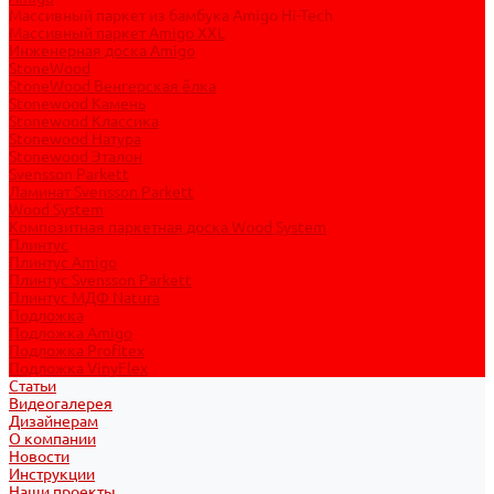
Массивный паркет из бамбука Amigo Hi-Tech
Массивный паркет Amigo XXL
Инженерная доска Amigo
StoneWood
StoneWood Венгерская ёлка
Stonewood Камень
Stonewood Классика
Stonewood Натура
Stonewood Эталон
Svensson Parkett
Ламинат Svensson Parkett
Wood System
Композитная паркетная доска Wood System
Плинтус
Плинтус Amigo
Плинтус Svensson Parkett
Плинтус МДФ Natura
Подложка
Подложка Amigo
Подложка Profitex
Подложка VinyFlex
Статьи
Видеогалерея
Дизайнерам
О компании
Новости
Инструкции
Наши проекты