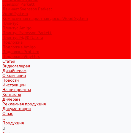
Svensson Parkett
Ламинат Svensson Parkett
Wood System
Композитная паркетная доска Wood System
Плинтус
Плинтус Amigo
Плинтус Svensson Parkett
Плинтус МДФ Natura
Подложка
Подложка Amigo
Подложка Profitex
Подложка VinyFlex
Статьи
Видеогалерея
Дизайнерам
О компании
Новости
Инструкции
Наши проекты
Контакты
Дилерам
Рекламная продукция
Документация
О нас
...
Продукция