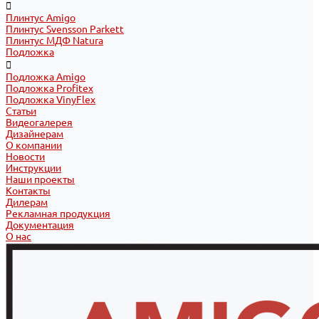
Плинтус Amigo
Плинтус Svensson Parkett
Плинтус МДФ Natura
Подложка
Подложка Amigo
Подложка Profitex
Подложка VinyFlex
Статьи
Видеогалерея
Дизайнерам
О компании
Новости
Инструкции
Наши проекты
Контакты
Дилерам
Рекламная продукция
Документация
О нас