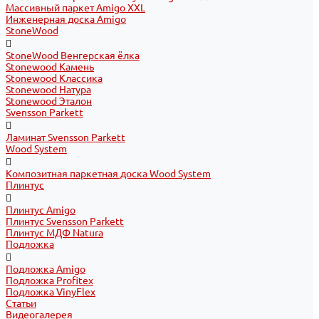
Массивный паркет Amigo XXL
Инженерная доска Amigo
StoneWood
StoneWood Венгерская ёлка
Stonewood Камень
Stonewood Классика
Stonewood Натура
Stonewood Эталон
Svensson Parkett
Ламинат Svensson Parkett
Wood System
Композитная паркетная доска Wood System
Плинтус
Плинтус Amigo
Плинтус Svensson Parkett
Плинтус МДФ Natura
Подложка
Подложка Amigo
Подложка Profitex
Подложка VinyFlex
Статьи
Видеогалерея