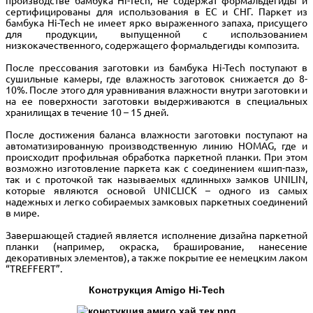
производстве бамбука Hi-Tech, не содержат формальдегиды и
сертифицированы для использования в ЕС и СНГ. Паркет из
бамбука Hi-Tech не имеет ярко выраженного запаха, присущего
для продукции, выпущенной с использованием
низкокачественного, содержащего формальдегиды композита.
После прессования заготовки из бамбука Hi-Tech поступают в
сушильные камеры, где влажность заготовок снижается до 8-
10%. После этого для уравнивания влажности внутри заготовки и
на ее поверхности заготовки выдерживаются в специальных
хранилищах в течение 10 – 15 дней.
После достижения баланса влажности заготовки поступают на
автоматизированную производственную линию HOMAG, где и
происходит профильная обработка паркетной планки. При этом
возможно изготовление паркета как с соединением «шип-паз»,
так и с проточкой так называемых «длинных» замков UNILIN,
которые являются основой UNICLICK – одного из самых
надежных и легко собираемых замковых паркетных соединений
в мире.
Завершающей стадией является исполнение дизайна паркетной
планки (например, окраска, браширование, нанесение
декоративных элементов), а также покрытие ее немецким лаком
“TREFFERT”.
Конструкция Amigo Hi-Tech