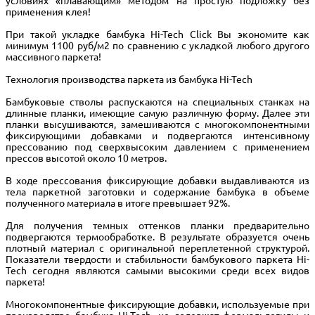
условиях «плавающим» методом на простую подложку без
применения клея!
При такой укладке бамбука Hi-Tech Click Вы экономите как
минимум 1100 руб/м2 по сравнению с укладкой любого другого
массивного паркета!
Технология производства паркета из бамбука Hi-Tech
Бамбуковые стволы распускаются на специальных станках на
длинные планки, имеющие самую различную форму. Далее эти
планки высушиваются, замешиваются с многокомпонентными
фиксирующими добавками и подвергаются интенсивному
прессованию под сверхвысоким давлением с применением
прессов высотой около 10 метров.
В ходе прессования фиксирующие добавки выдавливаются из
тела паркетной заготовки и содержание бамбука в объеме
полученного материала в итоге превышает 92%.
Для получения темных оттенков планки предварительно
подвергаются термообработке. В результате образуется очень
плотный материал с оригинальной переплетенной структурой.
Показатели твердости и стабильности бамбукового паркета Hi-
Tech сегодня являются самыми высокими среди всех видов
паркета!
Многокомпонентные фиксирующие добавки, используемые при