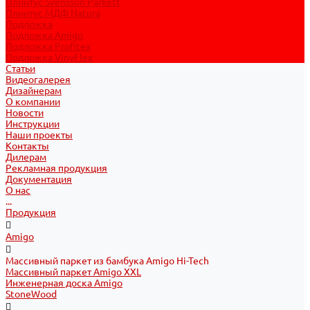
Плинтус Svensson Parkett
Плинтус МДФ Natura
Подложка
Подложка Amigo
Подложка Profitex
Подложка VinyFlex
Статьи
Видеогалерея
Дизайнерам
О компании
Новости
Инструкции
Наши проекты
Контакты
Дилерам
Рекламная продукция
Документация
О нас
...
Продукция
Amigo
Массивный паркет из бамбука Amigo Hi-Tech
Массивный паркет Amigo XXL
Инженерная доска Amigo
StoneWood