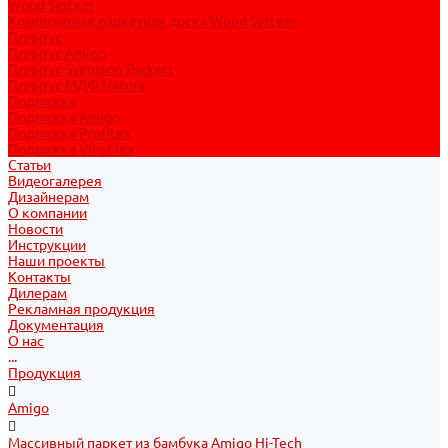
Wood System
Композитная паркетная доска Wood System
Плинтус
Плинтус Amigo
Плинтус Svensson Parkett
Плинтус МДФ Natura
Подложка
Подложка Amigo
Подложка Profitex
Подложка VinyFlex
Статьи
Видеогалерея
Дизайнерам
О компании
Новости
Инструкции
Наши проекты
Контакты
Дилерам
Рекламная продукция
Документация
О нас
...
Продукция
Amigo
Массивный паркет из бамбука Amigo Hi-Tech