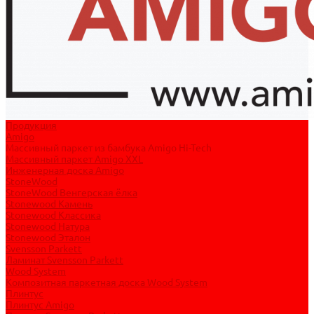
Продукция
Amigo
Массивный паркет из бамбука Amigo Hi-Tech
Массивный паркет Amigo XXL
Инженерная доска Amigo
StoneWood
StoneWood Венгерская ёлка
Stonewood Камень
Stonewood Классика
Stonewood Натура
Stonewood Эталон
Svensson Parkett
Ламинат Svensson Parkett
Wood System
Композитная паркетная доска Wood System
Плинтус
Плинтус Amigo