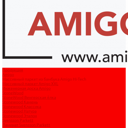
Продукция
Amigo
Массивный паркет из бамбука Amigo Hi-Tech
Массивный паркет Amigo XXL
Инженерная доска Amigo
StoneWood
StoneWood Венгерская ёлка
Stonewood Камень
Stonewood Классика
Stonewood Натура
Stonewood Эталон
Svensson Parkett
Ламинат Svensson Parkett