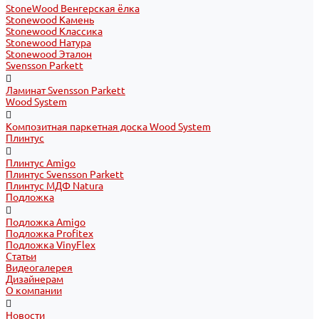
StoneWood Венгерская ёлка
Stonewood Камень
Stonewood Классика
Stonewood Натура
Stonewood Эталон
Svensson Parkett
Ламинат Svensson Parkett
Wood System
Композитная паркетная доска Wood System
Плинтус
Плинтус Amigo
Плинтус Svensson Parkett
Плинтус МДФ Natura
Подложка
Подложка Amigo
Подложка Profitex
Подложка VinyFlex
Статьи
Видеогалерея
Дизайнерам
О компании
Новости