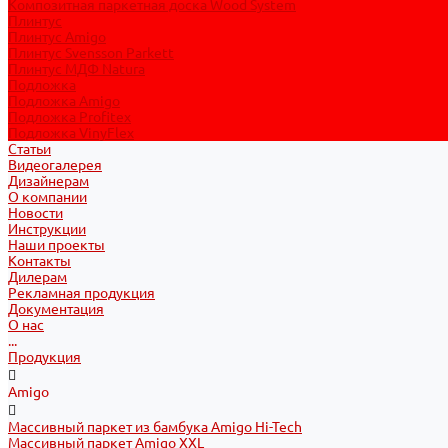
Композитная паркетная доска Wood System
Плинтус
Плинтус Amigo
Плинтус Svensson Parkett
Плинтус МДФ Natura
Подложка
Подложка Amigo
Подложка Profitex
Подложка VinyFlex
Статьи
Видеогалерея
Дизайнерам
О компании
Новости
Инструкции
Наши проекты
Контакты
Дилерам
Рекламная продукция
Документация
О нас
...
Продукция
Amigo
Массивный паркет из бамбука Amigo Hi-Tech
Массивный паркет Amigo XXL