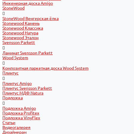
Инженерная доска Amigo
StoneWood
StoneWood Венгерская ёлка
Stonewood Камень
Stonewood Классика
Stonewood Натура
Stonewood Эталон
Svensson Parkett
Ламинат Svensson Parkett
Wood System
Композитная паркетная доска Wood System
Плинтус
Плинтус Amigo
Плинтус Svensson Parkett
Плинтус МДФ Natura
Подложка
Подложка Amigo
Подложка Profitex
Подложка VinyFlex
Статьи
Видеогалерея
Дизайнерам