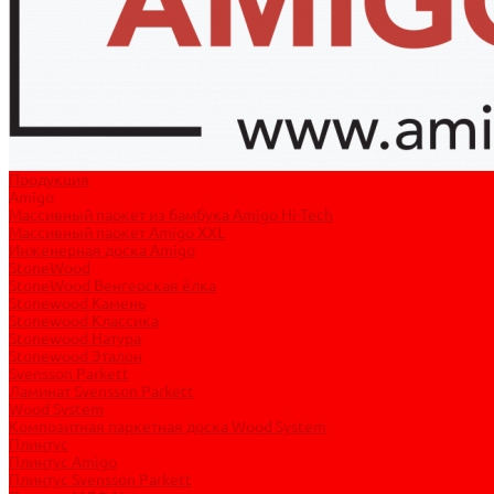
Продукция
Amigo
Массивный паркет из бамбука Amigo Hi-Tech
Массивный паркет Amigo XXL
Инженерная доска Amigo
StoneWood
StoneWood Венгерская ёлка
Stonewood Камень
Stonewood Классика
Stonewood Натура
Stonewood Эталон
Svensson Parkett
Ламинат Svensson Parkett
Wood System
Композитная паркетная доска Wood System
Плинтус
Плинтус Amigo
Плинтус Svensson Parkett