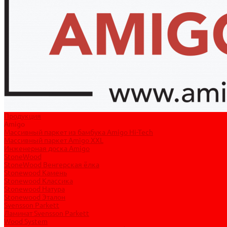
Продукция
Amigo
Массивный паркет из бамбука Amigo Hi-Tech
Массивный паркет Amigo XXL
Инженерная доска Amigo
StoneWood
StoneWood Венгерская ёлка
Stonewood Камень
Stonewood Классика
Stonewood Натура
Stonewood Эталон
Svensson Parkett
Ламинат Svensson Parkett
Wood System