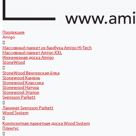
Продукция
Amigo
Массивный паркет из бамбука Amigo Hi-Tech
Массивный паркет Amigo XXL
Инженерная доска Amigo
StoneWood
StoneWood Венгерская ёлка
Stonewood Камень
Stonewood Классика
Stonewood Натура
Stonewood Эталон
Svensson Parkett
Ламинат Svensson Parkett
Wood System
Композитная паркетная доска Wood System
Плинтус