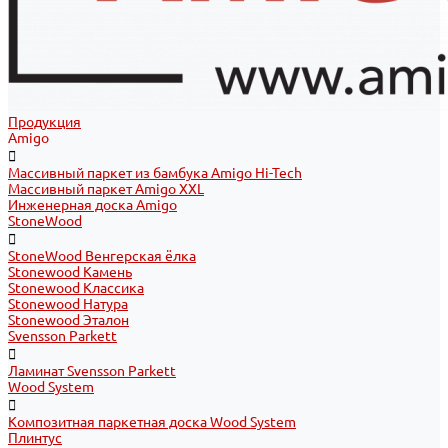
Продукция
Amigo
Массивный паркет из бамбука Amigo Hi-Tech
Массивный паркет Amigo XXL
Инженерная доска Amigo
StoneWood
StoneWood Венгерская ёлка
Stonewood Камень
Stonewood Классика
Stonewood Натура
Stonewood Эталон
Svensson Parkett
Ламинат Svensson Parkett
Wood System
Композитная паркетная доска Wood System
Плинтус