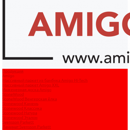
Продукция
Amigo
Массивный паркет из бамбука Amigo Hi-Tech
Массивный паркет Amigo XXL
Инженерная доска Amigo
StoneWood
StoneWood Венгерская ёлка
Stonewood Камень
Stonewood Классика
Stonewood Натура
Stonewood Эталон
Svensson Parkett
Ламинат Svensson Parkett