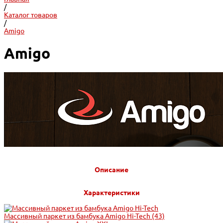
/
Каталог товаров
/
Amigo
Amigo
Описание
Характеристики
Массивный паркет из бамбука Amigo Hi-Tech
(43)