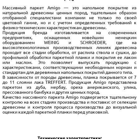
Массивный паркет Amigo — это напольное покрытие из
натуральной древесины ценных пород, тщательным образом
отобранной специалистами компании не только по своей
цветовой гамме, но и с учетом определенных требований к
физико-техническим характеристикам древесины.
Продукция бренда изготавливается на современных
предприятиях, оснащенных новейшим немецким
оборудованием WEINIG и SCHROEDER, где на
высокотехнологичных производственных линиях древесина
проходит все стадии обработки, от распила ствола и сушки, до
профильной обработки паркетной планки и покрытия ее лаком
или маслом. Это позволяет выпускать продукцию с
характеристиками, соответствующими необходимым нормам и
стандартам для деревянных напольных покрытий данного типа.
В зависимости от породы древесины, планка покрывается от 7
до 11 слоями лака TREFFERT. Продукция Amigo представлена
паркетом из дуба, мербау, ореха американского, улина,
прессованного бамбука и других ценных пород.
Качество массивного паркета Amigo подвергается тщательному
контролю на всех стадиях производства и поставки: от селекции
древесины и контроля процесса производства до визуальной
оценки каждой паркетной планки перед упаковкой.
Технические характеристики: