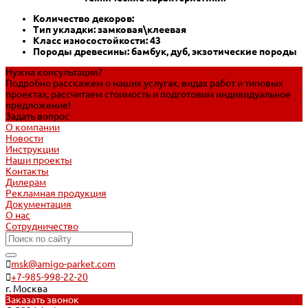
Количество декоров:
Тип укладки: замковая\клеевая
Класс износостойкости: 43
Породы древесины: бамбук, дуб, экзотические породы
Нужна консультация?
Подробно расскажем о наших услугах, видах работ и типовых
проектах, рассчитаем стоимость и подготовим индивидуальное
предложение!
Задать вопрос
О компании
Новости
Инструкции
Наши проекты
Контакты
Дилерам
Рекламная продукция
Документация
О нас
Сотрудничество
msk@amigo-parket.com
+7-985-998-22-20
г. Москва
Заказать звонок