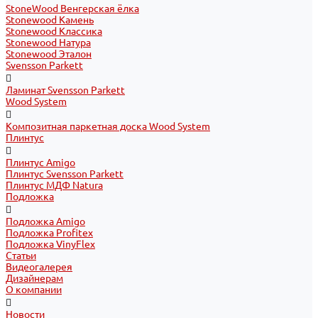
StoneWood Венгерская ёлка
Stonewood Камень
Stonewood Классика
Stonewood Натура
Stonewood Эталон
Svensson Parkett
Ламинат Svensson Parkett
Wood System
Композитная паркетная доска Wood System
Плинтус
Плинтус Amigo
Плинтус Svensson Parkett
Плинтус МДФ Natura
Подложка
Подложка Amigo
Подложка Profitex
Подложка VinyFlex
Статьи
Видеогалерея
Дизайнерам
О компании
Новости