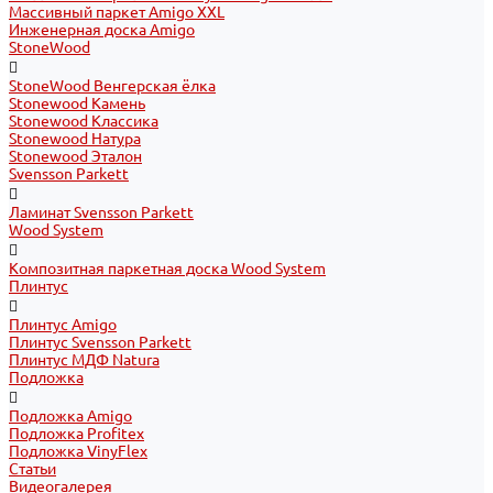
Массивный паркет Amigo XXL
Инженерная доска Amigo
StoneWood
StoneWood Венгерская ёлка
Stonewood Камень
Stonewood Классика
Stonewood Натура
Stonewood Эталон
Svensson Parkett
Ламинат Svensson Parkett
Wood System
Композитная паркетная доска Wood System
Плинтус
Плинтус Amigo
Плинтус Svensson Parkett
Плинтус МДФ Natura
Подложка
Подложка Amigo
Подложка Profitex
Подложка VinyFlex
Статьи
Видеогалерея