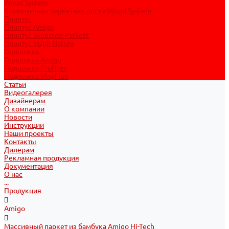
Wood System
Композитная паркетная доска Wood System
Плинтус
Плинтус Amigo
Плинтус Svensson Parkett
Плинтус МДФ Natura
Подложка
Подложка Amigo
Подложка Profitex
Подложка VinyFlex
Статьи
Видеогалерея
Дизайнерам
О компании
Новости
Инструкции
Наши проекты
Контакты
Дилерам
Рекламная продукция
Документация
О нас
...
Продукция
Amigo
Массивный паркет из бамбука Amigo Hi-Tech