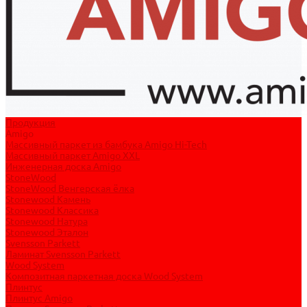
Продукция
Amigo
Массивный паркет из бамбука Amigo Hi-Tech
Массивный паркет Amigo XXL
Инженерная доска Amigo
StoneWood
StoneWood Венгерская ёлка
Stonewood Камень
Stonewood Классика
Stonewood Натура
Stonewood Эталон
Svensson Parkett
Ламинат Svensson Parkett
Wood System
Композитная паркетная доска Wood System
Плинтус
Плинтус Amigo