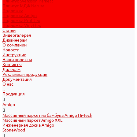
Плинтус Svensson Parkett
Плинтус МДФ Natura
Подложка
Подложка Amigo
Подложка Profitex
Подложка VinyFlex
Статьи
Видеогалерея
Дизайнерам
О компании
Новости
Инструкции
Наши проекты
Контакты
Дилерам
Рекламная продукция
Документация
О нас
...
Продукция
Amigo
Массивный паркет из бамбука Amigo Hi-Tech
Массивный паркет Amigo XXL
Инженерная доска Amigo
StoneWood