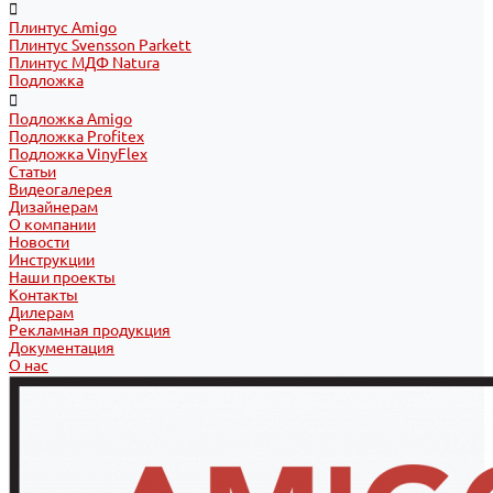
Плинтус Amigo
Плинтус Svensson Parkett
Плинтус МДФ Natura
Подложка
Подложка Amigo
Подложка Profitex
Подложка VinyFlex
Статьи
Видеогалерея
Дизайнерам
О компании
Новости
Инструкции
Наши проекты
Контакты
Дилерам
Рекламная продукция
Документация
О нас