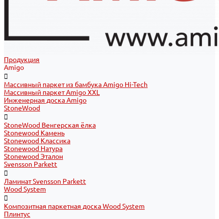
Продукция
Amigo
Массивный паркет из бамбука Amigo Hi-Tech
Массивный паркет Amigo XXL
Инженерная доска Amigo
StoneWood
StoneWood Венгерская ёлка
Stonewood Камень
Stonewood Классика
Stonewood Натура
Stonewood Эталон
Svensson Parkett
Ламинат Svensson Parkett
Wood System
Композитная паркетная доска Wood System
Плинтус