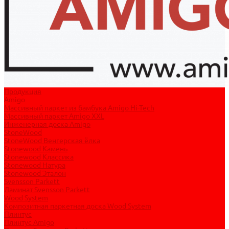
Продукция
Amigo
Массивный паркет из бамбука Amigo Hi-Tech
Массивный паркет Amigo XXL
Инженерная доска Amigo
StoneWood
StoneWood Венгерская ёлка
Stonewood Камень
Stonewood Классика
Stonewood Натура
Stonewood Эталон
Svensson Parkett
Ламинат Svensson Parkett
Wood System
Композитная паркетная доска Wood System
Плинтус
Плинтус Amigo