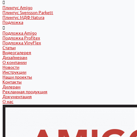
Плинтус Amigo
Плинтус Svensson Parkett
Плинтус МДФ Natura
Подложка
Подложка Amigo
Подложка Profitex
Подложка VinyFlex
Статьи
Видеогалерея
Дизайнерам
О компании
Новости
Инструкции
Наши проекты
Контакты
Дилерам
Рекламная продукция
Документация
О нас