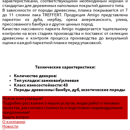
характеристиками, соответствующими необходимым нормам и
стандартам для деревянных напольных покрытий данного типа.
В зависимости от породы древесины, планка покрывается от 7
до 11 слоями лака TREFFERT. Продукция Amigo представлена
паркетом из дуба, мербау, ореха американского, улина,
прессованного бамбука и других ценных пород.
Качество массивного паркета Amigo подвергается тщательному
контролю на всех стадиях производства и поставки: от селекции
древесины и контроля процесса производства до визуальной
оценки каждой паркетной планки перед упаковкой.
Технические характеристики:
Количество декоров:
Тип укладки: замковая\клеевая
Класс износостойкости: 43
Породы древесины: бамбук, дуб, экзотические породы
Нужна консультация?
Подробно расскажем о наших услугах, видах работ и типовых
проектах, рассчитаем стоимость и подготовим индивидуальное
предложение!
Задать вопрос
О компании
Новости