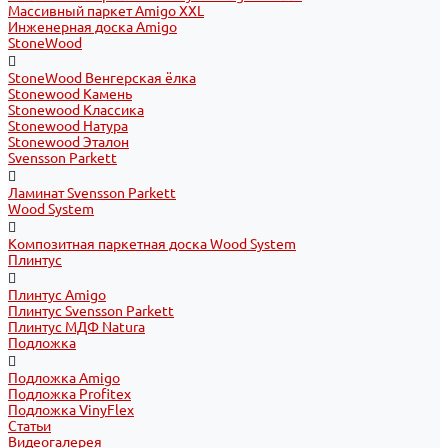
Массивный паркет Amigo XXL
Инженерная доска Amigo
StoneWood
StoneWood Венгерская ёлка
Stonewood Камень
Stonewood Классика
Stonewood Натура
Stonewood Эталон
Svensson Parkett
Ламинат Svensson Parkett
Wood System
Композитная паркетная доска Wood System
Плинтус
Плинтус Amigo
Плинтус Svensson Parkett
Плинтус МДФ Natura
Подложка
Подложка Amigo
Подложка Profitex
Подложка VinyFlex
Статьи
Видеогалерея