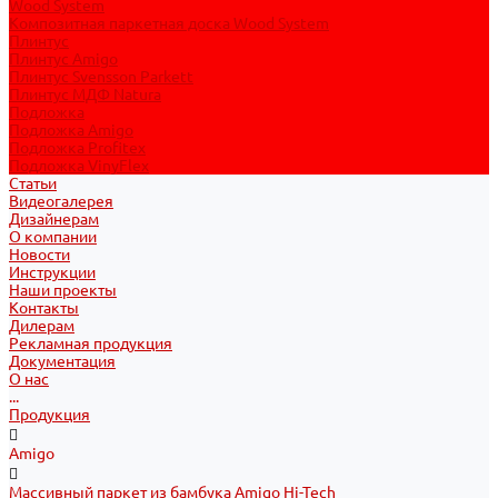
Wood System
Композитная паркетная доска Wood System
Плинтус
Плинтус Amigo
Плинтус Svensson Parkett
Плинтус МДФ Natura
Подложка
Подложка Amigo
Подложка Profitex
Подложка VinyFlex
Статьи
Видеогалерея
Дизайнерам
О компании
Новости
Инструкции
Наши проекты
Контакты
Дилерам
Рекламная продукция
Документация
О нас
...
Продукция
Amigo
Массивный паркет из бамбука Amigo Hi-Tech