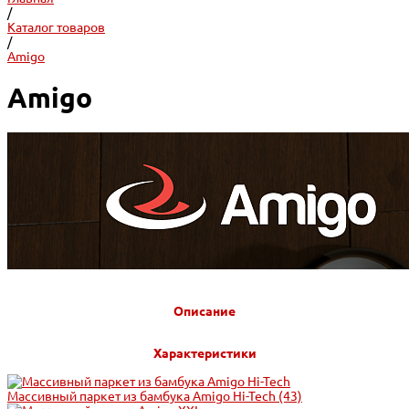
/
Каталог товаров
/
Amigo
Amigo
Описание
Характеристики
Массивный паркет из бамбука Amigo Hi-Tech
(43)