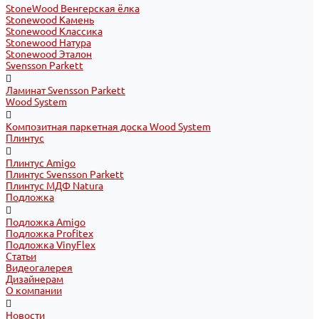
StoneWood Венгерская ёлка
Stonewood Камень
Stonewood Классика
Stonewood Натура
Stonewood Эталон
Svensson Parkett
Ламинат Svensson Parkett
Wood System
Композитная паркетная доска Wood System
Плинтус
Плинтус Amigo
Плинтус Svensson Parkett
Плинтус МДФ Natura
Подложка
Подложка Amigo
Подложка Profitex
Подложка VinyFlex
Статьи
Видеогалерея
Дизайнерам
О компании
Новости