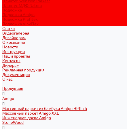
Плинтус Svensson Parkett
Плинтус МДФ Natura
Подложка
Подложка Amigo
Подложка Profitex
Подложка VinyFlex
Статьи
Видеогалерея
Дизайнерам
О компании
Новости
Инструкции
Наши проекты
Контакты
Дилерам
Рекламная продукция
Документация
О нас
...
Продукция
Amigo
Массивный паркет из бамбука Amigo Hi-Tech
Массивный паркет Amigo XXL
Инженерная доска Amigo
StoneWood