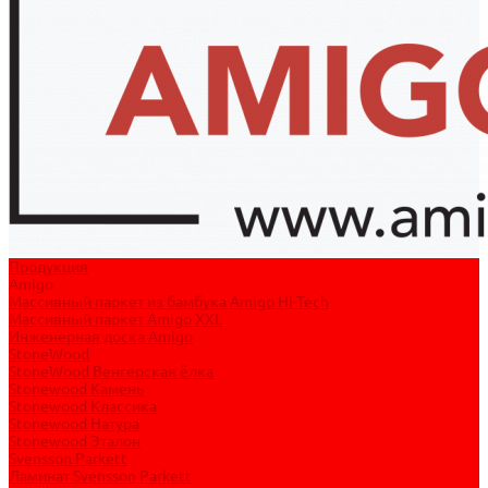
Продукция
Amigo
Массивный паркет из бамбука Amigo Hi-Tech
Массивный паркет Amigo XXL
Инженерная доска Amigo
StoneWood
StoneWood Венгерская ёлка
Stonewood Камень
Stonewood Классика
Stonewood Натура
Stonewood Эталон
Svensson Parkett
Ламинат Svensson Parkett