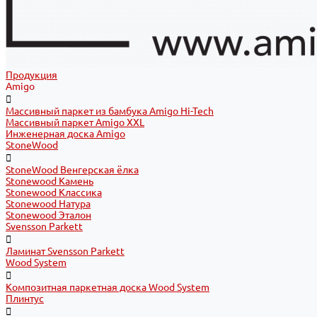
Продукция
Amigo
Массивный паркет из бамбука Amigo Hi-Tech
Массивный паркет Amigo XXL
Инженерная доска Amigo
StoneWood
StoneWood Венгерская ёлка
Stonewood Камень
Stonewood Классика
Stonewood Натура
Stonewood Эталон
Svensson Parkett
Ламинат Svensson Parkett
Wood System
Композитная паркетная доска Wood System
Плинтус