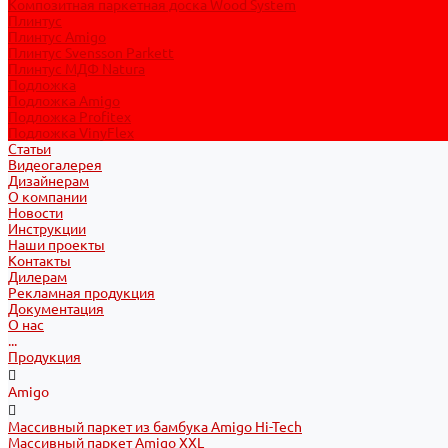
Композитная паркетная доска Wood System
Плинтус
Плинтус Amigo
Плинтус Svensson Parkett
Плинтус МДФ Natura
Подложка
Подложка Amigo
Подложка Profitex
Подложка VinyFlex
Статьи
Видеогалерея
Дизайнерам
О компании
Новости
Инструкции
Наши проекты
Контакты
Дилерам
Рекламная продукция
Документация
О нас
...
Продукция
Amigo
Массивный паркет из бамбука Amigo Hi-Tech
Массивный паркет Amigo XXL