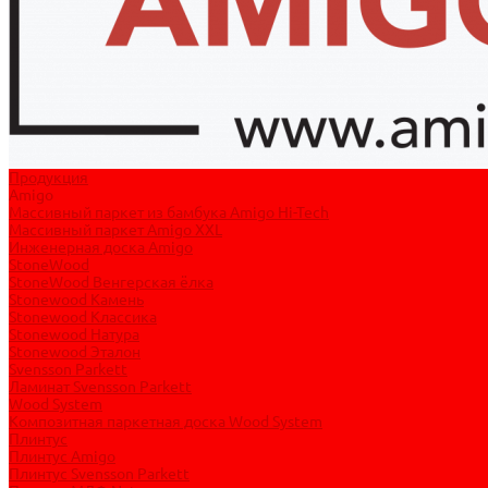
Продукция
Amigo
Массивный паркет из бамбука Amigo Hi-Tech
Массивный паркет Amigo XXL
Инженерная доска Amigo
StoneWood
StoneWood Венгерская ёлка
Stonewood Камень
Stonewood Классика
Stonewood Натура
Stonewood Эталон
Svensson Parkett
Ламинат Svensson Parkett
Wood System
Композитная паркетная доска Wood System
Плинтус
Плинтус Amigo
Плинтус Svensson Parkett