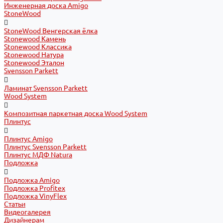
Инженерная доска Amigo
StoneWood
StoneWood Венгерская ёлка
Stonewood Камень
Stonewood Классика
Stonewood Натура
Stonewood Эталон
Svensson Parkett
Ламинат Svensson Parkett
Wood System
Композитная паркетная доска Wood System
Плинтус
Плинтус Amigo
Плинтус Svensson Parkett
Плинтус МДФ Natura
Подложка
Подложка Amigo
Подложка Profitex
Подложка VinyFlex
Статьи
Видеогалерея
Дизайнерам