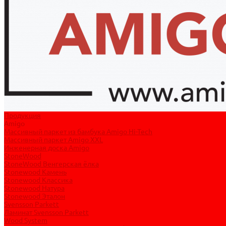
Продукция
Amigo
Массивный паркет из бамбука Amigo Hi-Tech
Массивный паркет Amigo XXL
Инженерная доска Amigo
StoneWood
StoneWood Венгерская ёлка
Stonewood Камень
Stonewood Классика
Stonewood Натура
Stonewood Эталон
Svensson Parkett
Ламинат Svensson Parkett
Wood System